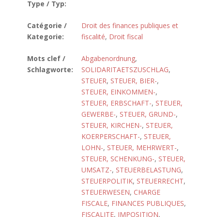
Type / Typ:
Catégorie /
Droit des finances publiques et
Kategorie:
fiscalité
,
Droit fiscal
Mots clef /
Abgabenordnung
,
Schlagworte:
SOLIDARITAETSZUSCHLAG
,
STEUER
,
STEUER, BIER-
,
STEUER, EINKOMMEN-
,
STEUER, ERBSCHAFT-
,
STEUER,
GEWERBE-
,
STEUER, GRUND-
,
STEUER, KIRCHEN-
,
STEUER,
KOERPERSCHAFT-
,
STEUER,
LOHN-
,
STEUER, MEHRWERT-
,
STEUER, SCHENKUNG-
,
STEUER,
UMSATZ-
,
STEUERBELASTUNG
,
STEUERPOLITIK
,
STEUERRECHT
,
STEUERWESEN
,
CHARGE
FISCALE
,
FINANCES PUBLIQUES
,
FISCALITE
,
IMPOSITION
,