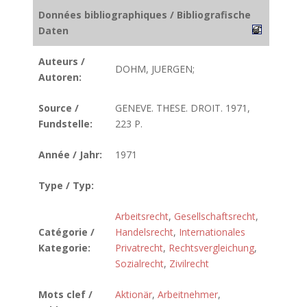
Données bibliographiques / Bibliografische
Daten
Auteurs /
DOHM, JUERGEN;
Autoren:
Source /
GENEVE. THESE. DROIT. 1971,
Fundstelle:
223 P.
Année / Jahr:
1971
Type / Typ:
Arbeitsrecht
,
Gesellschaftsrecht
,
Catégorie /
Handelsrecht
,
Internationales
Kategorie:
Privatrecht
,
Rechtsvergleichung
,
Sozialrecht
,
Zivilrecht
Mots clef /
Aktionär
,
Arbeitnehmer
,