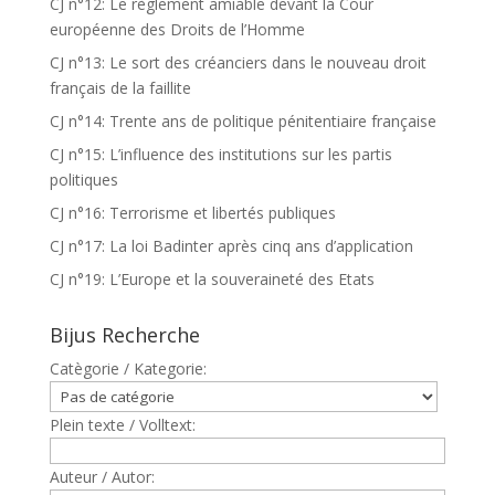
CJ n°12: Le règlement amiable devant la Cour
européenne des Droits de l’Homme
CJ n°13: Le sort des créanciers dans le nouveau droit
français de la faillite
CJ n°14: Trente ans de politique pénitentiaire française
CJ n°15: L’influence des institutions sur les partis
politiques
CJ n°16: Terrorisme et libertés publiques
CJ n°17: La loi Badinter après cinq ans d’application
CJ n°19: L’Europe et la souveraineté des Etats
Bijus Recherche
Catègorie / Kategorie:
Plein texte / Volltext:
Auteur / Autor: