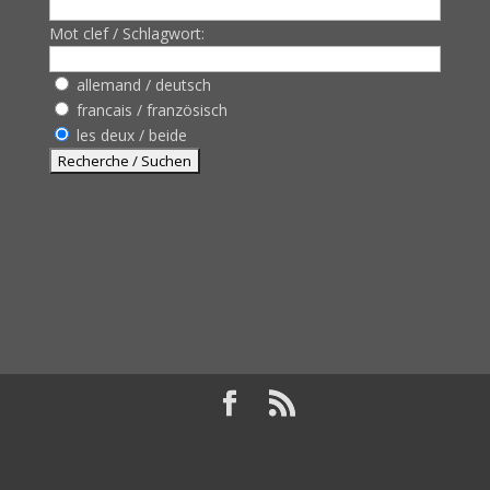
Mot clef / Schlagwort:
allemand / deutsch
francais / französisch
les deux / beide
Design de
Elegant Themes
| Propulsé par
WordPress