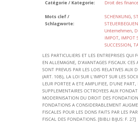
Catégorie / Kategorie:
Droit des finance
Mots clef /
SCHENKUNG
,
S
Schlagworte:
STEUERBEGUEN
Unternehmen
,
D
IMPOT
,
IMPOT 
SUCCESSION
,
T
LES PARTICULIERS ET LES ENTREPRISES QUI
EN ALLEMAGNE, D'AVANTAGES FISCAUX. CES
SONT PREVUS PAR LES LOIS RELATIVES AUX D
(ART. 10B), LA LOI SUR L'IMPOT SUR LES SOC
LEUR PORTEE A ETE AMPLIFIEE, D'UNE PART, 
SUPPLEMENTAIRES OCTROYEES AUX FONDATION
MODERNISATION DU DROIT DES FONDATIONS
FONDATIONS A CONSIDERABLEMENT AUGMENT
FISCALES POUR LES DONS FAITS PAR LES PAR
FISCAL DES FONDATIONS. [BIBLI BIJUS: F. 27]