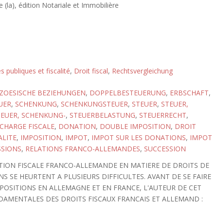
 (la), édition Notariale et Immobilière
s publiques et fiscalité
,
Droit fiscal
,
Rechtsvergleichung
ZOESISCHE BEZIEHUNGEN
,
DOPPELBESTEUERUNG
,
ERBSCHAFT
,
UER
,
SCHENKUNG
,
SCHENKUNGSTEUER
,
STEUER
,
STEUER,
TEUER, SCHENKUNG-
,
STEUERBELASTUNG
,
STEUERRECHT
,
CHARGE FISCALE
,
DONATION
,
DOUBLE IMPOSITION
,
DROIT
ALITE
,
IMPOSITION
,
IMPOT
,
IMPOT SUR LES DONATIONS
,
IMPOT
SSIONS
,
RELATIONS FRANCO-ALLEMANDES
,
SUCCESSION
ION FISCALE FRANCO-ALLEMANDE EN MATIERE DE DROITS DE
S SE HEURTENT A PLUSIEURS DIFFICULTES. AVANT DE SE FAIRE
MPOSITIONS EN ALLEMAGNE ET EN FRANCE, L'AUTEUR DE CET
DAMENTALES DES DROITS FISCAUX FRANCAIS ET ALLEMAND :