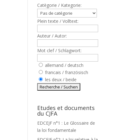
Catègorie / Kategorie:
Plein texte / Volltext:
Auteur / Autor:
Mot clef / Schlagwort:
allemand / deutsch
francais / französisch
les deux / beide
Etudes et documents
du CJFA
EDCEJF n°1 : Le Glossaire de
la loi fondamentale
EDCEJF n°2: La loi relative à la