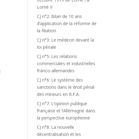
Lomé II
CJ n°2: Bilan de 10 ans
d’application de la réforme de
la filiation
CJ n°3: Le médecin devant la
loi pénale
CJ n°5: Les relations
commerciales et industrielles
franco-allemandes
R
CJ n°6: Le système des
sanctions dans le droit pénal
des mineurs en R.F.A.
CJ n°7: L’opinion publique
française et l’Allemagne dans
la perspective européenne
CJ n°8: La nouvelle
décentralisation et les