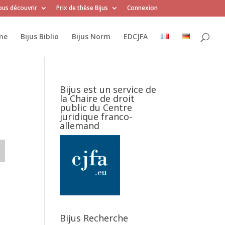
us découvrir
Prix de thèse Bijus
Connexion
me
Bijus Biblio
Bijus Norm
EDCJFA
Bijus est un service de
la Chaire de droit
public du Centre
juridique franco-
allemand
Bijus Recherche