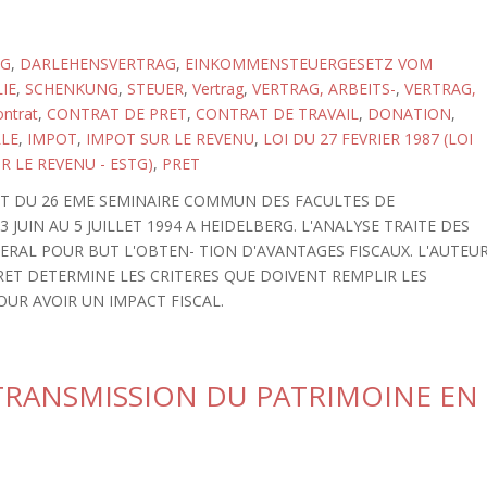
AG
,
DARLEHENSVERTRAG
,
EINKOMMENSTEUERGESETZ VOM
IE
,
SCHENKUNG
,
STEUER
,
Vertrag
,
VERTRAG, ARBEITS-
,
VERTRAG,
ntrat
,
CONTRAT DE PRET
,
CONTRAT DE TRAVAIL
,
DONATION
,
LLE
,
IMPOT
,
IMPOT SUR LE REVENU
,
LOI DU 27 FEVRIER 1987 (LOI
R LE REVENU - ESTG)
,
PRET
RT DU 26 EME SEMINAIRE COMMUN DES FACULTES DE
JUIN AU 5 JUILLET 1994 A HEIDELBERG. L'ANALYSE TRAITE DES
RAL POUR BUT L'OBTEN- TION D'AVANTAGES FISCAUX. L'AUTEU
PRET DETERMINE LES CRITERES QUE DOIVENT REMPLIR LES
UR AVOIR UN IMPACT FISCAL.
 TRANSMISSION DU PATRIMOINE EN