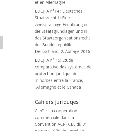
et en Allemagne-
EDCJFA n°14 : Deutsches
Staatsrecht I : Eine
zweisprachige Einführung in
die Staatsgrundlagen und in
das Staatsorganisationsrecht
der Bundesrepublik
Deutschland, 2. Auflage 2016
EDCJFA n° 15: Etude
comparative des systèmes de
protection juridique des
minorités entre la France,
l’Allemagne et le Canada
Cahiers juriduqes
CJ n°1: La coopération
commerciale dans la
Convention ACP- CEE du 31
octobre 1979 de Lomé I à