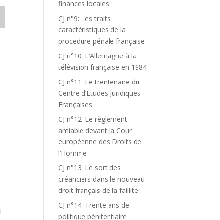
finances locales
CJ n°9: Les traits
caractéristiques de la
procedure pénale française
CJ n°10: L’Allemagne à la
télévision française en 1984
CJ n°11: Le trentenaire du
Centre d’Etudes Juridiques
Françaises
CJ n°12: Le règlement
amiable devant la Cour
européenne des Droits de
l’Homme
CJ n°13: Le sort des
,
créanciers dans le nouveau
droit français de la faillite
CJ n°14: Trente ans de
I
politique pénitentiaire