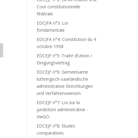
Cour constitutionnelle
fédérale
EDCJFA n°3: Loi
fondamentale
EDCJFA n°4: Constitution du 4
octobre 1958
EDCEJF n°5: Traité d’Union /
Einigungsvertrag
EDCEJF n°6: Gemeinsame
lothringisch-saarländische
administrative Einrichtungen
und Verfahrensweisen
EDCEJF n°7: Loi sur la
juridiction administrative -
VwGO-
EDCEJF n°8: Etudes
comparatives