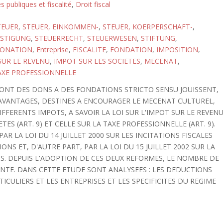
s publiques et fiscalité
,
Droit fiscal
TEUER
,
STEUER, EINKOMMEN-
,
STEUER, KOERPERSCHAFT-
,
STIGUNG
,
STEUERRECHT
,
STEUERWESEN
,
STIFTUNG
,
ONATION
,
Entreprise
,
FISCALITE
,
FONDATION
,
IMPOSITION
,
SUR LE REVENU
,
IMPOT SUR LES SOCIETES
,
MECENAT
,
AXE PROFESSIONNELLE
 FONT DES DONS A DES FONDATIONS STRICTO SENSU JOUISSENT,
 AVANTAGES, DESTINES A ENCOURAGER LE MECENAT CULTUREL,
IFFERENTS IMPOTS, A SAVOIR LA LOI SUR L'IMPOT SUR LE REVEN
IETES (ART. 9) ET CELLE SUR LA TAXE PROFESSIONNELLE (ART. 9).
PAR LA LOI DU 14 JUILLET 2000 SUR LES INCITATIONS FISCALES
S ET, D'AUTRE PART, PAR LA LOI DU 15 JUILLET 2002 SUR LA
. DEPUIS L'ADOPTION DE CES DEUX REFORMES, LE NOMBRE DE
E. DANS CETTE ETUDE SONT ANALYSEES : LES DEDUCTIONS
TICULIERS ET LES ENTREPRISES ET LES SPECIFICITES DU REGIME