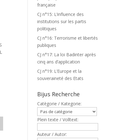
française
CJ n°15: L’influence des
institutions sur les partis
politiques
CJ n°16: Terrorisme et libertés
S
publiques
L
CJ n°17: La loi Badinter après
cinq ans d’application
CJ n°19: L’Europe et la
souveraineté des Etats
.
Bijus Recherche
Catègorie / Kategorie:
Plein texte / Volltext:
Auteur / Autor: