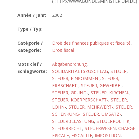
(HTTP://WWW.BUNDESMINISTERIUM.DE)
Année / Jahr:
2002
Type / Typ:
Catégorie /
Droit des finances publiques et fiscalité
,
Kategorie:
Droit fiscal
Mots clef /
Abgabenordnung
,
Schlagworte:
SOLIDARITAETSZUSCHLAG
,
STEUER
,
STEUER, EINKOMMEN-
,
STEUER,
ERBSCHAFT-
,
STEUER, GEWERBE-
,
STEUER, GRUND-
,
STEUER, KIRCHEN-
,
STEUER, KOERPERSCHAFT-
,
STEUER,
LOHN-
,
STEUER, MEHRWERT-
,
STEUER,
SCHENKUNG-
,
STEUER, UMSATZ-
,
STEUERBELASTUNG
,
STEUERPOLITIK
,
STEUERRECHT
,
STEUERWESEN
,
CHARGE
FISCALE
,
FISCALITE
,
IMPOSITION
,