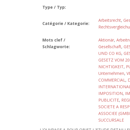
Type / Typ:
Arbeitsrecht
,
Ges
Catégorie / Kategorie:
Rechtsvergleich
Mots clef /
Aktionär
,
Arbeit
Schlagworte:
Gesellschaft
,
GE
UND CO KG
,
GE
GESETZ VOM 20.
NICHTIGKEIT
,
P
Unternehmen
,
V
COMMERCIAL
,
INTERNATIONAL
IMPOSITION
,
I
PUBLICITE
,
REG
SOCIETE A RESP
ASSOCIEE (GMB
SUCCURSALE
L'OUVRAGE A POUR OBJET L'ETUDE DETAILLE