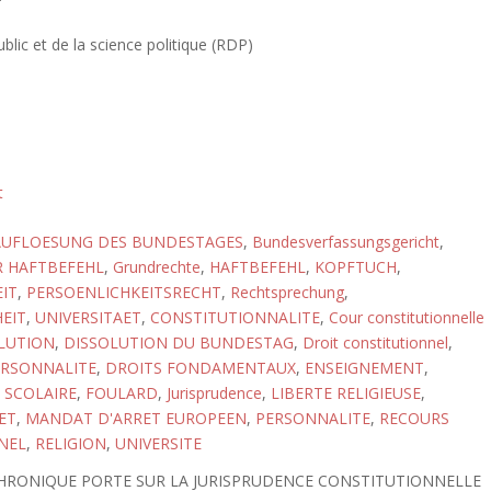
blic et de la science politique (RDP)
t
AUFLOESUNG DES BUNDESTAGES
,
Bundesverfassungsgericht
,
R HAFTBEFEHL
,
Grundrechte
,
HAFTBEFEHL
,
KOPFTUCH
,
IT
,
PERSOENLICHKEITSRECHT
,
Rechtsprechung
,
HEIT
,
UNIVERSITAET
,
CONSTITUTIONNALITE
,
Cour constitutionnelle
LUTION
,
DISSOLUTION DU BUNDESTAG
,
Droit constitutionnel
,
ERSONNALITE
,
DROITS FONDAMENTAUX
,
ENSEIGNEMENT
,
 SCOLAIRE
,
FOULARD
,
Jurisprudence
,
LIBERTE RELIGIEUSE
,
ET
,
MANDAT D'ARRET EUROPEEN
,
PERSONNALITE
,
RECOURS
NEL
,
RELIGION
,
UNIVERSITE
HRONIQUE PORTE SUR LA JURISPRUDENCE CONSTITUTIONNELLE