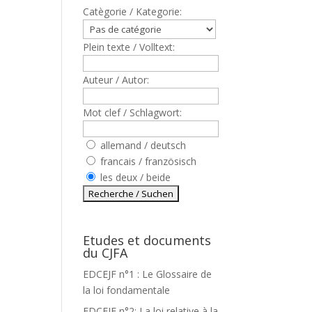
Catègorie / Kategorie:
Plein texte / Volltext:
Auteur / Autor:
Mot clef / Schlagwort:
allemand / deutsch
francais / französisch
les deux / beide
Etudes et documents
du CJFA
EDCEJF n°1 : Le Glossaire de
la loi fondamentale
EDCEJF n°2: La loi relative à la