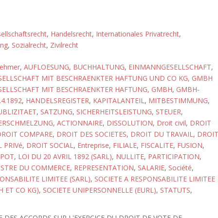
ellschaftsrecht
,
Handelsrecht
,
Internationales Privatrecht
,
ung
,
Sozialrecht
,
Zivilrecht
nehmer
,
AUFLOESUNG
,
BUCHHALTUNG
,
EINMANNGESELLSCHAFT
,
SELLSCHAFT MIT BESCHRAENKTER HAFTUNG UND CO KG, GMBH
SELLSCHAFT MIT BESCHRAENKTER HAFTUNG, GMBH
,
GMBH-
4.1892
,
HANDELSREGISTER
,
KAPITALANTEIL
,
MITBESTIMMUNG
,
UBLIZITAET
,
SATZUNG
,
SICHERHEITSLEISTUNG
,
STEUER
,
ERSCHMELZUNG
,
ACTIONNAIRE
,
DISSOLUTION
,
Droit civil
,
DROIT
DROIT COMPARE
,
DROIT DES SOCIETES
,
DROIT DU TRAVAIL
,
DROI
 PRIVé
,
DROIT SOCIAL
,
Entreprise
,
FILIALE
,
FISCALITE
,
FUSION
,
MPOT
,
LOI DU 20 AVRIL 1892 (SARL)
,
NULLITE
,
PARTICIPATION
,
ISTRE DU COMMERCE
,
REPRESENTATION
,
SALARIE
,
Société
,
ONSABILITE LIMITEE (SARL)
,
SOCIETE A RESPONSABILITE LIMITEE
H ET CO KG)
,
SOCIETE UNIPERSONNELLE (EURL)
,
STATUTS
,
E DES ACCORDS SUR L'EXERCICE DU DROIT DE VOTE DE