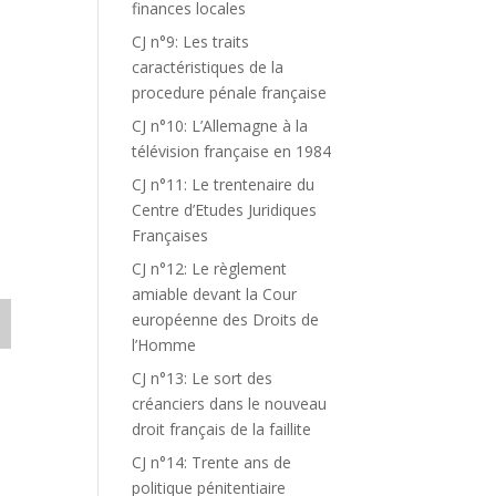
finances locales
CJ n°9: Les traits
caractéristiques de la
procedure pénale française
CJ n°10: L’Allemagne à la
télévision française en 1984
CJ n°11: Le trentenaire du
Centre d’Etudes Juridiques
Françaises
CJ n°12: Le règlement
amiable devant la Cour
européenne des Droits de
l’Homme
CJ n°13: Le sort des
créanciers dans le nouveau
droit français de la faillite
CJ n°14: Trente ans de
politique pénitentiaire