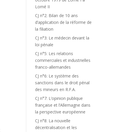
Lomé II
CJ n°2: Bilan de 10 ans
d’application de la réforme de
la filiation
CJ n°3: Le médecin devant la
loi pénale
CJ n°5: Les relations
commerciales et industrielles
franco-allemandes
CJ n°6: Le système des
sanctions dans le droit pénal
des mineurs en R.F.A.
CJ n°7: L’opinion publique
française et l’Allemagne dans
la perspective européenne
CJ n°8: La nouvelle
décentralisation et les
E