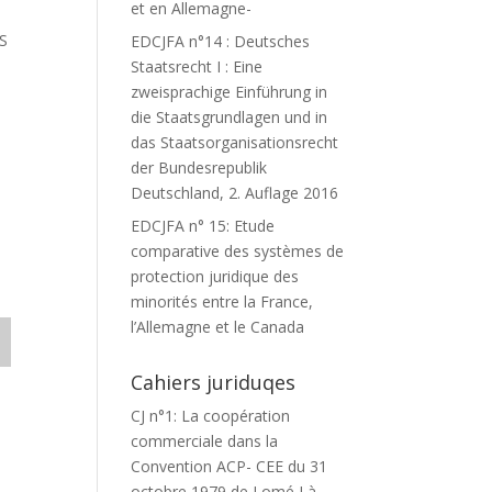
et en Allemagne-
S
EDCJFA n°14 : Deutsches
Staatsrecht I : Eine
zweisprachige Einführung in
die Staatsgrundlagen und in
das Staatsorganisationsrecht
der Bundesrepublik
Deutschland, 2. Auflage 2016
EDCJFA n° 15: Etude
comparative des systèmes de
protection juridique des
minorités entre la France,
l’Allemagne et le Canada
Cahiers juriduqes
CJ n°1: La coopération
commerciale dans la
Convention ACP- CEE du 31
octobre 1979 de Lomé I à