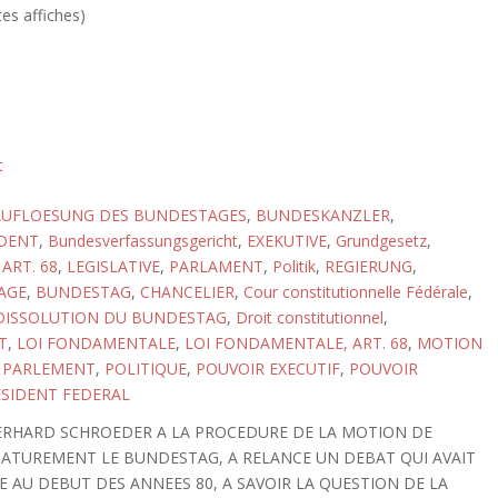
tes affiches)
t
AUFLOESUNG DES BUNDESTAGES
,
BUNDESKANZLER
,
DENT
,
Bundesverfassungsgericht
,
EXEKUTIVE
,
Grundgesetz
,
ART. 68
,
LEGISLATIVE
,
PARLAMENT
,
Politik
,
REGIERUNG
,
AGE
,
BUNDESTAG
,
CHANCELIER
,
Cour constitutionnelle Fédérale
,
DISSOLUTION DU BUNDESTAG
,
Droit constitutionnel
,
T
,
LOI FONDAMENTALE
,
LOI FONDAMENTALE, ART. 68
,
MOTION
,
PARLEMENT
,
POLITIQUE
,
POUVOIR EXECUTIF
,
POUVOIR
SIDENT FEDERAL
 GERHARD SCHROEDER A LA PROCEDURE DE LA MOTION DE
MATUREMENT LE BUNDESTAG, A RELANCE UN DEBAT QUI AVAIT
E AU DEBUT DES ANNEES 80, A SAVOIR LA QUESTION DE LA