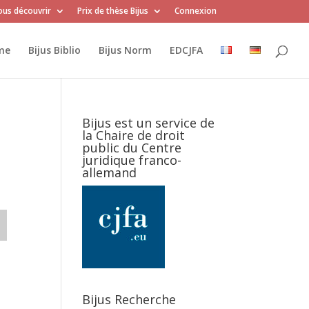
us découvrir
Prix de thèse Bijus
Connexion
me
Bijus Biblio
Bijus Norm
EDCJFA
Bijus est un service de
la Chaire de droit
public du Centre
juridique franco-
allemand
Bijus Recherche