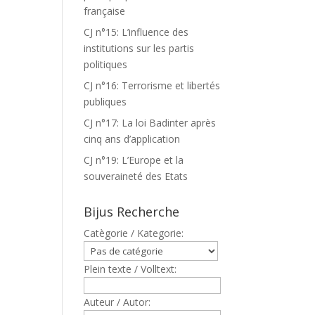
française
CJ n°15: L’influence des
institutions sur les partis
politiques
CJ n°16: Terrorisme et libertés
publiques
CJ n°17: La loi Badinter après
cinq ans d’application
CJ n°19: L’Europe et la
souveraineté des Etats
T
Bijus Recherche
Catègorie / Kategorie:
Plein texte / Volltext:
Auteur / Autor: