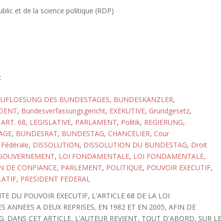
blic et de la science politique (RDP)
t
AUFLOESUNG DES BUNDESTAGES
,
BUNDESKANZLER
,
DENT
,
Bundesverfassungsgericht
,
EXEKUTIVE
,
Grundgesetz
,
ART. 68
,
LEGISLATIVE
,
PARLAMENT
,
Politik
,
REGIERUNG
,
AGE
,
BUNDESRAT
,
BUNDESTAG
,
CHANCELIER
,
Cour
 Fédérale
,
DISSOLUTION
,
DISSOLUTION DU BUNDESTAG
,
Droit
GOUVERNEMENT
,
LOI FONDAMENTALE
,
LOI FONDAMENTALE,
N DE CONFIANCE
,
PARLEMENT
,
POLITIQUE
,
POUVOIR EXECUTIF
,
LATIF
,
PRESIDENT FEDERAL
TE DU POUVOIR EXECUTIF, L'ARTICLE 68 DE LA LOI
 ANNEES A DEUX REPRISES, EN 1982 ET EN 2005, AFIN DE
DANS CET ARTICLE, L'AUTEUR REVIENT, TOUT D'ABORD, SUR L