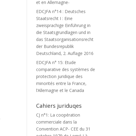
et en Allemagne-
EDCJFA n°14 : Deutsches
Staatsrecht I : Eine
zweisprachige Einführung in
die Staatsgrundlagen und in
das Staatsorganisationsrecht
der Bundesrepublik
Deutschland, 2. Auflage 2016
EDCJFA n° 15: Etude
comparative des systèmes de
protection juridique des
minorités entre la France,
l’Allemagne et le Canada
Cahiers juriduqes
CJ n°1: La coopération
,
commerciale dans la
Convention ACP- CEE du 31
octobre 1979 de Lomé I à