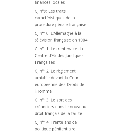
finances locales
CJ n°9: Les traits
caractéristiques de la
procedure pénale française
CJ n°10: L’Allemagne à la
télévision française en 1984
CJ n°11: Le trentenaire du
Centre d’Etudes Juridiques
Françaises
CJ n°12: Le règlement
amiable devant la Cour
,
européenne des Droits de
l’Homme
CJ n°13: Le sort des
créanciers dans le nouveau
droit français de la faillite
CJ n°14: Trente ans de
politique pénitentiaire