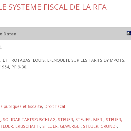
E SYSTEME FISCAL DE LA RFA
he Daten
;
 E. ET TROTABAS, LOUIS, L?ENQUETE SUR LES TARIFS D?IMPOTS.
964, PP 9-30.
s publiques et fiscalité
,
Droit fiscal
g
,
SOLIDARITAETSZUSCHLAG
,
STEUER
,
STEUER, BIER-
,
STEUER,
TEUER, ERBSCHAFT-
,
STEUER, GEWERBE-
,
STEUER, GRUND-
,