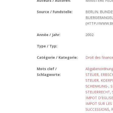
Auteurs / Autoren:
MINISTERE FEDE
Source / Fundstelle:
BERLIN. BUNDE
BUERGERANGELE
(HTTP://WWW.B
Année / Jahr:
2002
Type / Typ:
Catégorie / Kategorie:
Droit des finance
Mots clef /
Abgabenordnun
Schlagworte:
STEUER, ERBSC
STEUER, KOERP
SCHENKUNG-
,
S
STEUERRECHT
,
IMPOT D'EGLIS
IMPOT SUR LE
SUCCESSIONS
,