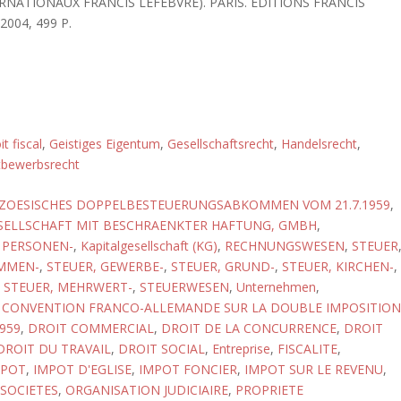
RNATIONAUX FRANCIS LEFEBVRE). PARIS. EDITIONS FRANCIS
2004, 499 P.
t fiscal
,
Geistiges Eigentum
,
Gesellschaftsrecht
,
Handelsrecht
,
bewerbsrecht
ZOESISCHES DOPPELBESTEUERUNGSABKOMMEN VOM 21.7.1959
,
SELLSCHAFT MIT BESCHRAENKTER HAFTUNG, GMBH
,
 PERSONEN-
,
Kapitalgesellschaft (KG)
,
RECHNUNGSWESEN
,
STEUER
OMMEN-
,
STEUER, GEWERBE-
,
STEUER, GRUND-
,
STEUER, KIRCHEN-
,
,
STEUER, MEHRWERT-
,
STEUERWESEN
,
Unternehmen
,
,
CONVENTION FRANCO-ALLEMANDE SUR LA DOUBLE IMPOSITION
1959
,
DROIT COMMERCIAL
,
DROIT DE LA CONCURRENCE
,
DROIT
DROIT DU TRAVAIL
,
DROIT SOCIAL
,
Entreprise
,
FISCALITE
,
MPOT
,
IMPOT D'EGLISE
,
IMPOT FONCIER
,
IMPOT SUR LE REVENU
,
 SOCIETES
,
ORGANISATION JUDICIAIRE
,
PROPRIETE