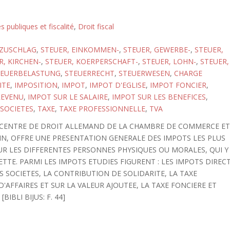
s publiques et fiscalité
,
Droit fiscal
SZUSCHLAG
,
STEUER, EINKOMMEN-
,
STEUER, GEWERBE-
,
STEUER,
R, KIRCHEN-
,
STEUER, KOERPERSCHAFT-
,
STEUER, LOHN-
,
STEUER,
TEUERBELASTUNG
,
STEUERRECHT
,
STEUERWESEN
,
CHARGE
ITE
,
IMPOSITION
,
IMPOT
,
IMPOT D'EGLISE
,
IMPOT FONCIER
,
REVENU
,
IMPOT SUR LE SALAIRE
,
IMPOT SUR LES BENEFICES
,
 SOCIETES
,
TAXE
,
TAXE PROFESSIONNELLE
,
TVA
E CENTRE DE DROIT ALLEMAND DE LA CHAMBRE DE COMMERCE E
IN, OFFRE UNE PRESENTATION GENERALE DES IMPOTS LES PLUS
UR LES DIFFERENTES PERSONNES PHYSIQUES OU MORALES, QUI Y
IETTE. PARMI LES IMPOTS ETUDIES FIGURENT : LES IMPOTS DIREC
S SOCIETES, LA CONTRIBUTION DE SOLIDARITE, LA TAXE
D'AFFAIRES ET SUR LA VALEUR AJOUTEE, LA TAXE FONCIERE ET
IBLI BIJUS: F. 44]