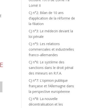
Lomé II
CJ n°2: Bilan de 10 ans
E
d’application de la réforme de
la filiation
CJ n°3: Le médecin devant la
loi pénale
CJ n°5: Les relations
commerciales et industrielles
franco-allemandes
CJ n°6: Le système des
E
sanctions dans le droit pénal
des mineurs en R.F.A.
CJ n°7: L’opinion publique
française et l’Allemagne dans
la perspective européenne
CJ n°8: La nouvelle
décentralisation et les