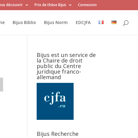
us découvrir
Prix de thèse Bijus
Connexion
me
Bijus Biblio
Bijus Norm
EDCJFA
Bijus est un service de
la Chaire de droit
public du Centre
juridique franco-
allemand
Bijus Recherche