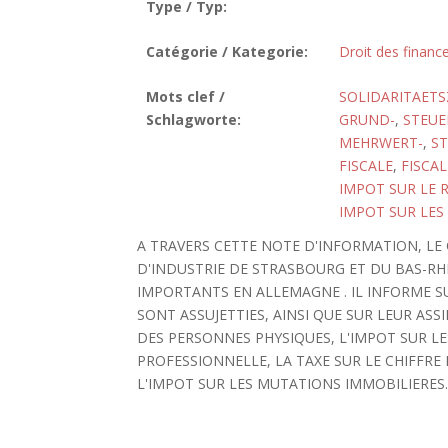
Type / Typ:
Catégorie / Kategorie:
Droit des finance
Mots clef /
SOLIDARITAET
Schlagworte:
GRUND-
,
STEUE
MEHRWERT-
,
S
FISCALE
,
FISCAL
IMPOT SUR LE 
IMPOT SUR LES
A TRAVERS CETTE NOTE D'INFORMATION, L
D'INDUSTRIE DE STRASBOURG ET DU BAS-RH
IMPORTANTS EN ALLEMAGNE . IL INFORME S
SONT ASSUJETTIES, AINSI QUE SUR LEUR ASS
DES PERSONNES PHYSIQUES, L'IMPOT SUR LE
PROFESSIONNELLE, LA TAXE SUR LE CHIFFRE 
L'IMPOT SUR LES MUTATIONS IMMOBILIERES. [B