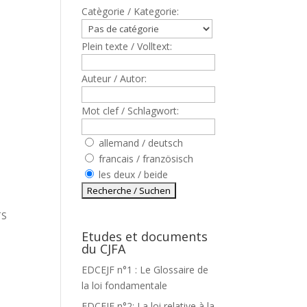
Catègorie / Kategorie:
Plein texte / Volltext:
Auteur / Autor:
Mot clef / Schlagwort:
allemand / deutsch
francais / französisch
T
les deux / beide
TS
Etudes et documents
du CJFA
EDCEJF n°1 : Le Glossaire de
la loi fondamentale
EDCEJF n°2: La loi relative à la