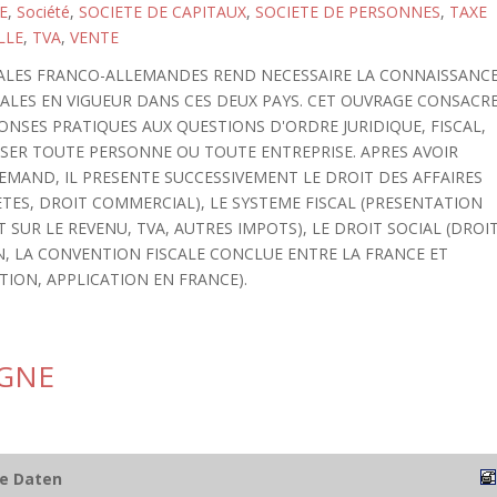
E
,
Société
,
SOCIETE DE CAPITAUX
,
SOCIETE DE PERSONNES
,
TAXE
LLE
,
TVA
,
VENTE
ALES FRANCO-ALLEMANDES REND NECESSAIRE LA CONNAISSANC
SCALES EN VIGUEUR DANS CES DEUX PAYS. CET OUVRAGE CONSACR
NSES PRATIQUES AUX QUESTIONS D'ORDRE JURIDIQUE, FISCAL,
SER TOUTE PERSONNE OU TOUTE ENTREPRISE. APRES AVOIR
MAND, IL PRESENTE SUCCESSIVEMENT LE DROIT DES AFFAIRES
IETES, DROIT COMMERCIAL), LE SYSTEME FISCAL (PRESENTATION
 SUR LE REVENU, TVA, AUTRES IMPOTS), LE DROIT SOCIAL (DROI
IN, LA CONVENTION FISCALE CONCLUE ENTRE LA FRANCE ET
TION, APPLICATION EN FRANCE).
AGNE
he Daten