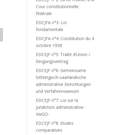
Cour constitutionnelle
fédérale
EDCJFA n°3: Loi
fondamentale
EDCJFA n°4: Constitution du 4
octobre 1958
EDCEJF n°5: Traité d’Union /
Einigungsvertrag
EDCEJF n°6: Gemeinsame
lothringisch-saarländische
administrative Einrichtungen
und Verfahrensweisen
EDCEJF n°7: Loi sur la
juridiction administrative -
VwGO-
EDCEJF n°8: Etudes
comparatives