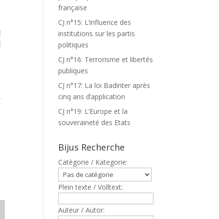
française
CJ n°15: L’influence des
E
institutions sur les partis
E
politiques
CJ n°16: Terrorisme et libertés
publiques
CJ n°17: La loi Badinter après
cinq ans d’application
T
CJ n°19: L’Europe et la
souveraineté des Etats
Bijus Recherche
Catègorie / Kategorie:
Plein texte / Volltext:
Auteur / Autor: