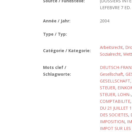
Source / Fundstelle:
(DOSSIERS INTE
LEFEBVRE 7 ED. 
Année / Jahr:
2004
Type / Typ:
Arbeitsrecht
,
Droi
Catégorie / Kategorie:
Sozialrecht
,
Wett
Mots clef /
DEUTSCH-FRAN
Schlagworte:
Gesellschaft
,
GE
GESELLSCHAFT,
STEUER, EINK
STEUER, LOHN-
COMPTABILITE
DU 21 JUILLET 
DES SOCIETES
,
IMPOSITION
,
I
IMPOT SUR LES