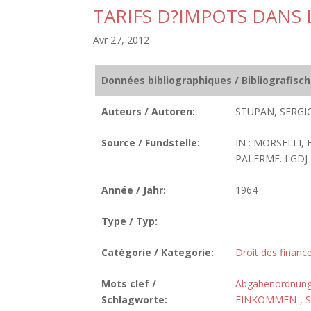
TARIFS D?IMPOTS DANS L
Avr 27, 2012
Données bibliographiques / Bibliografisc
Auteurs / Autoren:
STUPAN, SERGIO
Source / Fundstelle:
IN : MORSELLI,
PALERME. LGDJ 1
Année / Jahr:
1964
Type / Typ:
Catégorie / Kategorie:
Droit des finance
Mots clef /
Abgabenordnun
Schlagworte:
EINKOMMEN-
,
S