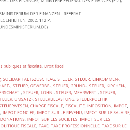
RAL DES FINANCES; MINISTERE FEDERAL DES FINANCES (ED.);
SMINISTERIUM DER FINANZEN - REFERAT
GENHEITEN. 2002, 112 P.
UNDESMINISTERIUM.DE)
s publiques et fiscalité
,
Droit fiscal
g
,
SOLIDARITAETSZUSCHLAG
,
STEUER
,
STEUER, EINKOMMEN-
,
HAFT-
,
STEUER, GEWERBE-
,
STEUER, GRUND-
,
STEUER, KIRCHEN-
,
ERSCHAFT-
,
STEUER, LOHN-
,
STEUER, MEHRWERT-
,
STEUER,
TEUER, UMSATZ-
,
STEUERBELASTUNG
,
STEUERPOLITIK
,
STEUERWESEN
,
CHARGE FISCALE
,
FISCALITE
,
IMPOSITION
,
IMPOT
,
E
,
IMPOT FONCIER
,
IMPOT SUR LE REVENU
,
IMPOT SUR LE SALAIRE
S DONATIONS
,
IMPOT SUR LES SOCIETES
,
IMPOT SUR LES
POLITIQUE FISCALE
,
TAXE
,
TAXE PROFESSIONNELLE
,
TAXE SUR LE