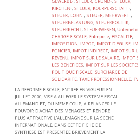
GEWERBE-
,
STEUER, GRUND-
,
STEUER,
KIRCHEN-
,
STEUER, KOERPERSCHAFT-
,
STEUER, LOHN-
,
STEUER, MEHRWERT-
,
STEUERBELASTUNG
,
STEUERPOLITIK
,
STEUERRECHT
,
STEUERWESEN
,
Unterneh
CHARGE FISCALE
,
Entreprise
,
FISCALITE
,
IMPOSITION
,
IMPOT
,
IMPOT D'EGLISE
,
I
FONCIER
,
IMPOT INDIRECT
,
IMPOT SUR L
REVENU
,
IMPOT SUR LE SALAIRE
,
IMPOT 
LES BENEFICES
,
IMPOT SUR LES SOCIETE
POLITIQUE FISCALE
,
SURCHARGE DE
SOLIDARITE
,
TAXE PROFESSIONNELLE
,
T
LA REFORME FISCALE, ENTREE EN VIGUEUR EN
JUILLET 2000, VISE A ALLEGER LE SYSTEME FISCAL
ALLEMAND ET, DU MEME COUP, A RELANCER LE
POUVOIR D'ACHAT DES MENAGES ET RENDRE
PLUS ATTRACTIVE L'ALLEMAGNE SUR LA SCENE
INTERNATIONALE. DANS CETTE FICHE DE
SYNTHESE EST PRESENTEE BRIEVEMENT LA