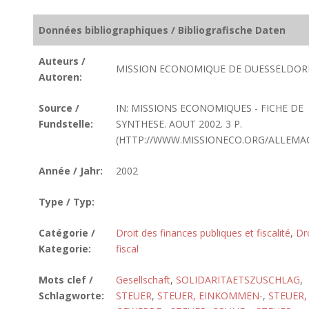
Données bibliographiques / Bibliografische Daten
Auteurs /
MISSION ECONOMIQUE DE DUESSELDOR
Autoren:
Source /
IN: MISSIONS ECONOMIQUES - FICHE DE
Fundstelle:
SYNTHESE. AOUT 2002. 3 P.
(HTTP://WWW.MISSIONECO.ORG/ALLEMA
Année / Jahr:
2002
Type / Typ:
Catégorie /
Droit des finances publiques et fiscalité
,
Dr
Kategorie:
fiscal
Mots clef /
Gesellschaft
,
SOLIDARITAETSZUSCHLAG
,
Schlagworte:
STEUER
,
STEUER, EINKOMMEN-
,
STEUER,