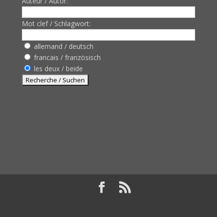
Auteur / Autor:
Mot clef / Schlagwort:
allemand / deutsch
francais / französisch
les deux / beide
Design de
Elegant Themes
| Propulsé par
WordPress