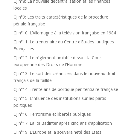
CJ n°8: La nouvelle décentralisation et les finances
locales
CJ n°9: Les traits caractéristiques de la procedure
pénale française
CJ n°10: L’Allemagne à la télévision française en 1984
CJ n°11: Le trentenaire du Centre d’Etudes Juridiques
Françaises
CJ n°12: Le règlement amiable devant la Cour
européenne des Droits de l’Homme
CJ n°13: Le sort des créanciers dans le nouveau droit
français de la faillite
CJ n°14: Trente ans de politique pénitentiaire française
CJ n°15: L’influence des institutions sur les partis
politiques
CJ n°16: Terrorisme et libertés publiques
CJ n°17: La loi Badinter après cinq ans d’application
CJ n°19: L’Europe et la souveraineté des Etats