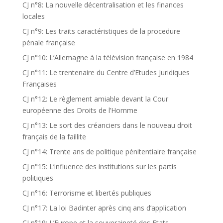
CJ n°8: La nouvelle décentralisation et les finances
locales
CJ n°9: Les traits caractéristiques de la procedure
pénale française
CJ n°10: L’Allemagne à la télévision française en 1984
CJ n°11: Le trentenaire du Centre d’Etudes Juridiques
Françaises
CJ n°12: Le règlement amiable devant la Cour
européenne des Droits de l’Homme
CJ n°13: Le sort des créanciers dans le nouveau droit
français de la faillite
CJ n°14: Trente ans de politique pénitentiaire française
CJ n°15: L’influence des institutions sur les partis
politiques
CJ n°16: Terrorisme et libertés publiques
CJ n°17: La loi Badinter après cinq ans d’application
CJ n°19: L’Europe et la souveraineté des Etats