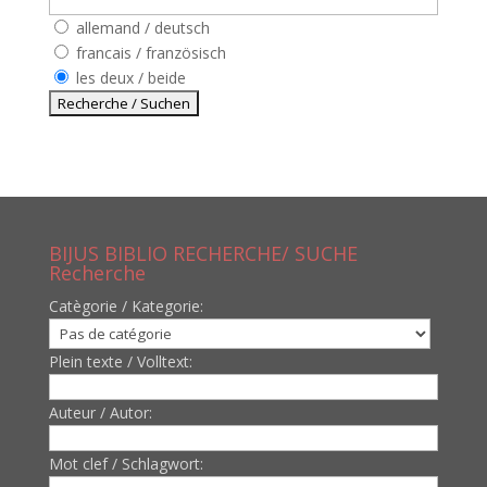
allemand / deutsch
francais / französisch
les deux / beide
BIJUS BIBLIO RECHERCHE/ SUCHE
Recherche
Catègorie / Kategorie:
Plein texte / Volltext:
Auteur / Autor:
Mot clef / Schlagwort: