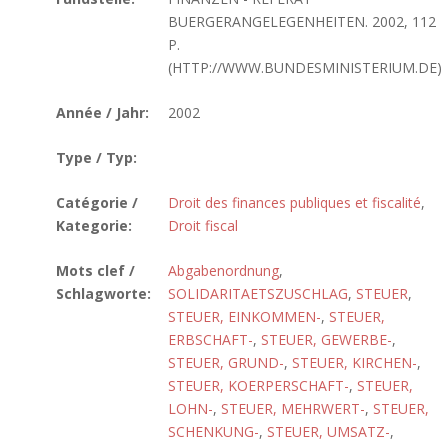
BUERGERANGELEGENHEITEN. 2002, 112
P.
(HTTP://WWW.BUNDESMINISTERIUM.DE)
Année / Jahr:
2002
Type / Typ:
Catégorie /
Droit des finances publiques et fiscalité
,
Kategorie:
Droit fiscal
Mots clef /
Abgabenordnung
,
Schlagworte:
SOLIDARITAETSZUSCHLAG
,
STEUER
,
STEUER, EINKOMMEN-
,
STEUER,
ERBSCHAFT-
,
STEUER, GEWERBE-
,
STEUER, GRUND-
,
STEUER, KIRCHEN-
,
STEUER, KOERPERSCHAFT-
,
STEUER,
LOHN-
,
STEUER, MEHRWERT-
,
STEUER,
SCHENKUNG-
,
STEUER, UMSATZ-
,