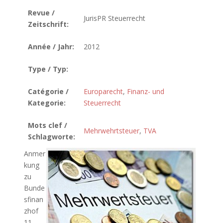
Revue /
JurisPR Steuerrecht
Zeitschrift:
Année / Jahr:
2012
Type / Typ:
Catégorie /
Europarecht
,
Finanz- und
Kategorie:
Steuerrecht
Mots clef /
Mehrwehrtsteuer
,
TVA
Schlagworte:
Anmer
kung
zu
Bunde
sfinan
zhof
11.