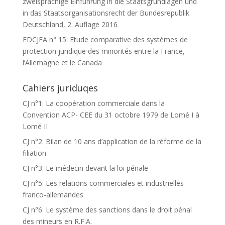
zweisprachige Einführung in die Staatsgrundlagen und
in das Staatsorganisationsrecht der Bundesrepublik
Deutschland, 2. Auflage 2016
EDCJFA n° 15: Etude comparative des systèmes de
protection juridique des minorités entre la France,
l’Allemagne et le Canada
Cahiers juriduqes
CJ n°1: La coopération commerciale dans la
Convention ACP- CEE du 31 octobre 1979 de Lomé I à
Lomé II
CJ n°2: Bilan de 10 ans d’application de la réforme de la
filiation
CJ n°3: Le médecin devant la loi pénale
CJ n°5: Les relations commerciales et industrielles
franco-allemandes
CJ n°6: Le système des sanctions dans le droit pénal
des mineurs en R.F.A.