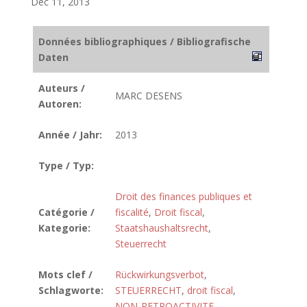
Déc 11, 2013
Données bibliographiques / Bibliografische
Daten
Auteurs /
MARC DESENS
Autoren:
Année / Jahr:
2013
Type / Typ:
Droit des finances publiques et
Catégorie /
fiscalité
,
Droit fiscal
,
Kategorie:
Staatshaushaltsrecht
,
Steuerrecht
Mots clef /
Rückwirkungsverbot
,
Schlagworte:
STEUERRECHT
,
droit fiscal
,
NON-RETROACTIVITE