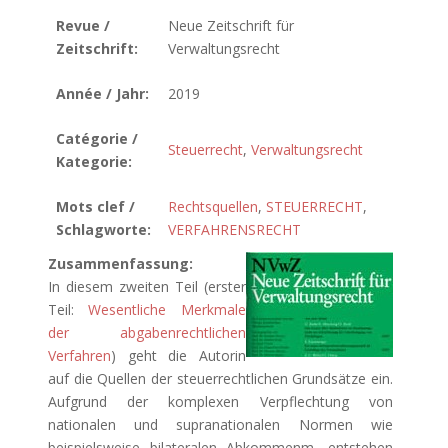
Revue /
Neue Zeitschrift für
Zeitschrift:
Verwaltungsrecht
Année / Jahr:
2019
Catégorie /
Steuerrecht
,
Verwaltungsrecht
Kategorie:
Mots clef /
Rechtsquellen
,
STEUERRECHT
,
Schlagworte:
VERFAHRENSRECHT
Zusammenfassung:
In diesem zweiten Teil (erster
Teil:
Wesentliche Merkmale
der abgabenrechtlichen
Verfahren
) geht die Autorin
auf die Quellen der steuerrechtlichen Grundsätze ein.
Aufgrund der komplexen Verpflechtung von
nationalen und supranationalen Normen wie
beispielsweise bilateralen Abkommenm, entstehen