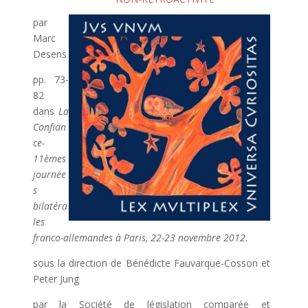
par
Marc
Desens
pp. 73-
82
dans
La
Confian
ce-
11èmes
journée
s
bilatéra
les
franco-allemandes à Paris, 22-23 novembre 2012.
sous la direction de Bénédicte Fauvarque-Cosson et
Peter Jung
par la Société de législation comparée et