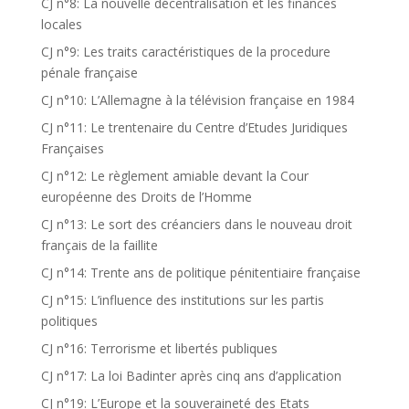
CJ n°8: La nouvelle décentralisation et les finances
locales
CJ n°9: Les traits caractéristiques de la procedure
pénale française
CJ n°10: L’Allemagne à la télévision française en 1984
CJ n°11: Le trentenaire du Centre d’Etudes Juridiques
Françaises
CJ n°12: Le règlement amiable devant la Cour
européenne des Droits de l’Homme
CJ n°13: Le sort des créanciers dans le nouveau droit
français de la faillite
CJ n°14: Trente ans de politique pénitentiaire française
CJ n°15: L’influence des institutions sur les partis
politiques
CJ n°16: Terrorisme et libertés publiques
CJ n°17: La loi Badinter après cinq ans d’application
CJ n°19: L’Europe et la souveraineté des Etats