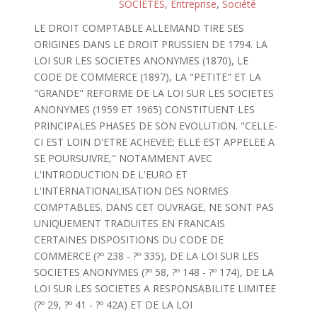
SOCIETES
,
Entreprise
,
Société
LE DROIT COMPTABLE ALLEMAND TIRE SES
ORIGINES DANS LE DROIT PRUSSIEN DE 1794. LA
LOI SUR LES SOCIETES ANONYMES (1870), LE
CODE DE COMMERCE (1897), LA "PETITE" ET LA
"GRANDE" REFORME DE LA LOI SUR LES SOCIETES
ANONYMES (1959 ET 1965) CONSTITUENT LES
PRINCIPALES PHASES DE SON EVOLUTION. "CELLE-
CI EST LOIN D'ETRE ACHEVEE; ELLE EST APPELEE A
SE POURSUIVRE," NOTAMMENT AVEC
L'INTRODUCTION DE L'EURO ET
L'INTERNATIONALISATION DES NORMES
COMPTABLES. DANS CET OUVRAGE, NE SONT PAS
UNIQUEMENT TRADUITES EN FRANCAIS
CERTAINES DISPOSITIONS DU CODE DE
COMMERCE (?º 238 - ?º 335), DE LA LOI SUR LES
SOCIETES ANONYMES (?º 58, ?º 148 - ?º 174), DE LA
LOI SUR LES SOCIETES A RESPONSABILITE LIMITEE
(?º 29, ?º 41 - ?º 42A) ET DE LA LOI