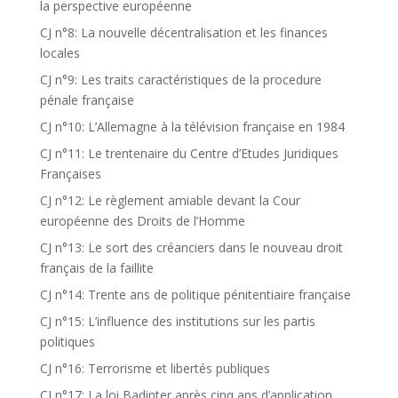
la perspective européenne
CJ n°8: La nouvelle décentralisation et les finances
locales
CJ n°9: Les traits caractéristiques de la procedure
pénale française
CJ n°10: L’Allemagne à la télévision française en 1984
CJ n°11: Le trentenaire du Centre d’Etudes Juridiques
Françaises
CJ n°12: Le règlement amiable devant la Cour
européenne des Droits de l’Homme
CJ n°13: Le sort des créanciers dans le nouveau droit
français de la faillite
CJ n°14: Trente ans de politique pénitentiaire française
CJ n°15: L’influence des institutions sur les partis
politiques
CJ n°16: Terrorisme et libertés publiques
CJ n°17: La loi Badinter après cinq ans d’application