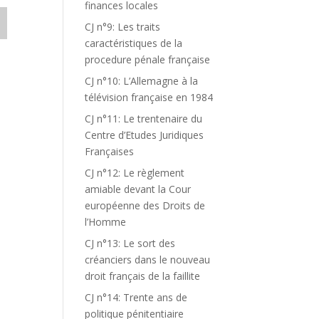
finances locales
CJ n°9: Les traits
caractéristiques de la
procedure pénale française
CJ n°10: L’Allemagne à la
télévision française en 1984
CJ n°11: Le trentenaire du
Centre d’Etudes Juridiques
Françaises
CJ n°12: Le règlement
amiable devant la Cour
européenne des Droits de
l’Homme
CJ n°13: Le sort des
,
créanciers dans le nouveau
droit français de la faillite
CJ n°14: Trente ans de
politique pénitentiaire