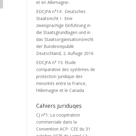
et en Allemagne-
EDCJFA n°14 : Deutsches
Staatsrecht I : Eine
zweisprachige Einführung in
die Staatsgrundlagen und in
das Staatsorganisationsrecht
der Bundesrepublik
Deutschland, 2. Auflage 2016
EDCJFA n° 15: Etude
comparative des systèmes de
protection juridique des
minorités entre la France,
l’Allemagne et le Canada
Cahiers juriduqes
CJ n°1: La coopération
commerciale dans la
T
Convention ACP- CEE du 31
octobre 1979 de Lomé I à