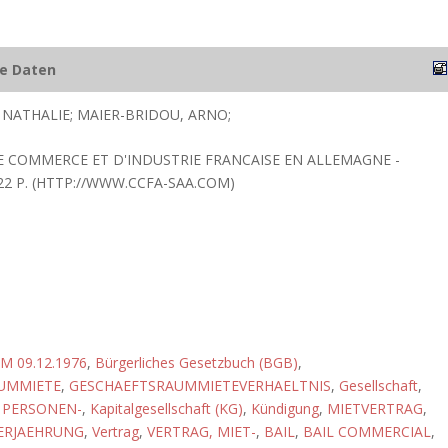
he Daten
 NATHALIE; MAIER-BRIDOU, ARNO;
E COMMERCE ET D'INDUSTRIE FRANCAISE EN ALLEMAGNE -
 22 P. (HTTP://WWW.CCFA-SAA.COM)
M 09.12.1976
,
Bürgerliches Gesetzbuch (BGB)
,
UMMIETE
,
GESCHAEFTSRAUMMIETEVERHAELTNIS
,
Gesellschaft
,
 PERSONEN-
,
Kapitalgesellschaft (KG)
,
Kündigung
,
MIETVERTRAG
,
ERJAEHRUNG
,
Vertrag
,
VERTRAG, MIET-
,
BAIL
,
BAIL COMMERCIAL
,