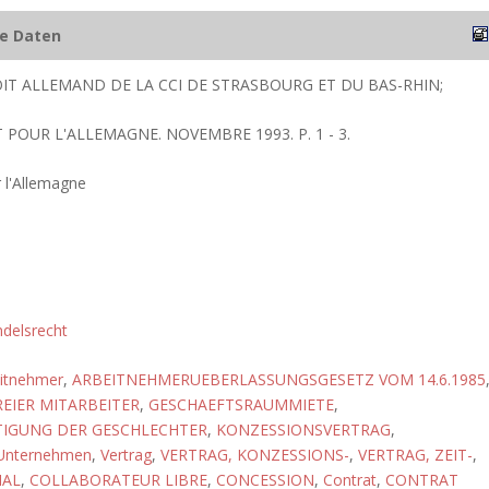
he Daten
IT ALLEMAND DE LA CCI DE STRASBOURG ET DU BAS-RHIN;
T POUR L'ALLEMAGNE. NOVEMBRE 1993. P. 1 - 3.
 l'Allemagne
delsrecht
itnehmer
,
ARBEITNEHMERUEBERLASSUNGSGESETZ VOM 14.6.1985
REIER MITARBEITER
,
GESCHAEFTSRAUMMIETE
,
TIGUNG DER GESCHLECHTER
,
KONZESSIONSVERTRAG
,
Unternehmen
,
Vertrag
,
VERTRAG, KONZESSIONS-
,
VERTRAG, ZEIT-
,
IAL
,
COLLABORATEUR LIBRE
,
CONCESSION
,
Contrat
,
CONTRAT