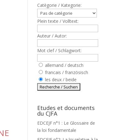
Catègorie / Kategorie:
Plein texte / Volltext:
Auteur / Autor:
Mot clef / Schlagwort:
allemand / deutsch
francais / französisch
les deux / beide
Etudes et documents
du CJFA
EDCEJF n°1 : Le Glossaire de
NE
la loi fondamentale
EDCEJF n°2: La loi relative à la