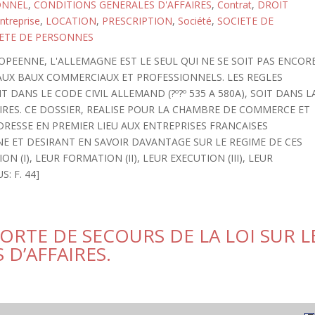
ONNEL
,
CONDITIONS GENERALES D'AFFAIRES
,
Contrat
,
DROIT
ntreprise
,
LOCATION
,
PRESCRIPTION
,
Société
,
SOCIETE DE
ETE DE PERSONNES
PEENNE, L'ALLEMAGNE EST LE SEUL QUI NE SE SOIT PAS ENCOR
AUX BAUX COMMERCIAUX ET PROFESSIONNELS. LES REGLES
 DANS LE CODE CIVIL ALLEMAND (?º?º 535 A 580A), SOIT DANS L
IRES. CE DOSSIER, REALISE POUR LA CHAMBRE DE COMMERCE ET
DRESSE EN PREMIER LIEU AUX ENTREPRISES FRANCAISES
E ET DESIRANT EN SAVOIR DAVANTAGE SUR LE REGIME DE CES
N (I), LEUR FORMATION (II), LEUR EXECUTION (III), LEUR
S: F. 44]
 PORTE DE SECOURS DE LA LOI SUR L
D’AFFAIRES.