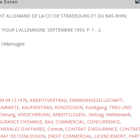
he Daten
IT ALLEMAND DE LA CCI DE STRASBOURG ET DU BAS-RHIN;
T POUR L'ALLEMAGNE. SEPTEMBRE 1993. P. 1 - 2.
 l'Allemagne
M 09.12.1976
,
ARBEITSVERTRAG
,
EINMANNGESELLSCHAFT
,
UMMIETE
,
KAUFVERTRAG
,
KONZESSION
,
Kündigung
,
TREU UND
cherung
,
VERSICHERUNG, ARBEITSLOSEN-
,
Vertrag
,
Wettbewerb
,
SURANCE CHOMAGE
,
BAIL COMMERCIAL
,
CONCURRENCE
,
NERALES D'AFFAIRES
,
Contrat
,
CONTRAT D'ASSURANCE
,
CONTRA
RAT DE CONCESSION
,
DROIT COMMERCIAL
,
LICENCIEMENT
,
PART