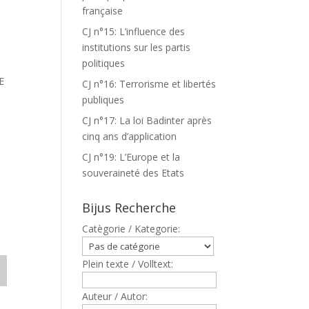
française
CJ n°15: L’influence des
institutions sur les partis
politiques
E
CJ n°16: Terrorisme et libertés
publiques
CJ n°17: La loi Badinter après
cinq ans d’application
CJ n°19: L’Europe et la
souveraineté des Etats
D
Bijus Recherche
Catègorie / Kategorie:
Plein texte / Volltext:
Auteur / Autor: