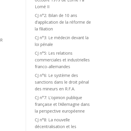
Lomé II
CJ n°2: Bilan de 10 ans
d’application de la réforme de
la filiation
CJ n°3: Le médecin devant la
ER
loi pénale
CJ n°5: Les relations
commerciales et industrielles
franco-allemandes
CJ n°6: Le système des
sanctions dans le droit pénal
des mineurs en R.F.A.
CJ n°7: L’opinion publique
française et l’Allemagne dans
la perspective européenne
CJ n°8: La nouvelle
décentralisation et les