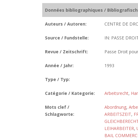
Données bibliographiques / Bibliografisc
Auteurs / Autoren:
CENTRE DE DRO
Source / Fundstelle:
IN: PASSE DROI
Revue / Zeitschrift:
Passe Droit pour
Année / Jahr:
1993
Type / Typ:
Catégorie / Kategorie:
Arbeitsrecht
,
Han
Mots clef /
Abordnung
,
Arbe
Schlagworte:
ARBEITSZEIT
,
F
GLEICHBERECH
LEIHARBEITER
,
BAIL COMMERC