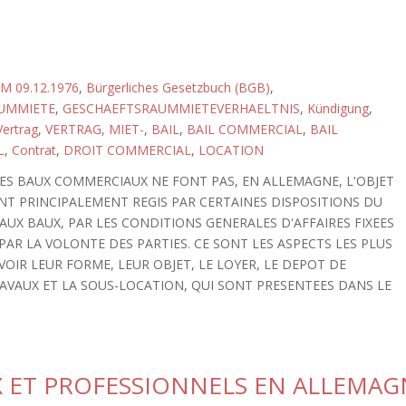
M 09.12.1976
,
Bürgerliches Gesetzbuch (BGB)
,
UMMIETE
,
GESCHAEFTSRAUMMIETEVERHAELTNIS
,
Kündigung
,
Vertrag
,
VERTRAG, MIET-
,
BAIL
,
BAIL COMMERCIAL
,
BAIL
L
,
Contrat
,
DROIT COMMERCIAL
,
LOCATION
LES BAUX COMMERCIAUX NE FONT PAS, EN ALLEMAGNE, L'OBJET
ONT PRINCIPALEMENT REGIS PAR CERTAINES DISPOSITIONS DU
AUX BAUX, PAR LES CONDITIONS GENERALES D'AFFAIRES FIXEES
 PAR LA VOLONTE DES PARTIES. CE SONT LES ASPECTS LES PLUS
OIR LEUR FORME, LEUR OBJET, LE LOYER, LE DEPOT DE
TRAVAUX ET LA SOUS-LOCATION, QUI SONT PRESENTEES DANS LE
 ET PROFESSIONNELS EN ALLEMAG