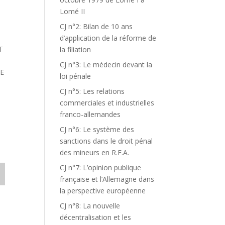
Lomé II
CJ n°2: Bilan de 10 ans
d’application de la réforme de
T
la filiation
CJ n°3: Le médecin devant la
LE
loi pénale
CJ n°5: Les relations
commerciales et industrielles
franco-allemandes
CJ n°6: Le système des
sanctions dans le droit pénal
des mineurs en R.F.A.
CJ n°7: L’opinion publique
française et l’Allemagne dans
la perspective européenne
CJ n°8: La nouvelle
décentralisation et les