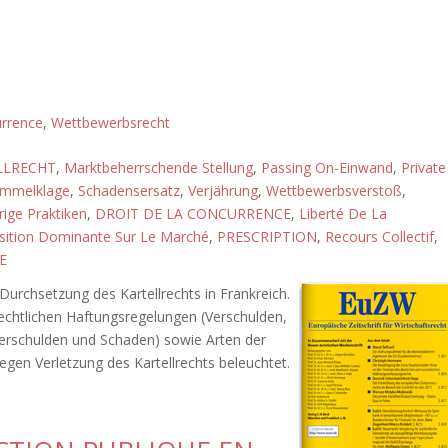
urrence
,
Wettbewerbsrecht
LLRECHT
,
Marktbeherrschende Stellung
,
Passing On-Einwand
,
Private
mmelklage
,
Schadensersatz
,
Verjährung
,
Wettbewerbsverstoß
,
ige Praktiken
,
DROIT DE LA CONCURRENCE
,
Liberté De La
sition Dominante Sur Le Marché
,
PRESCRIPTION
,
Recours Collectif
,
E
 Durchsetzung des Kartellrechts in Frankreich.
echtlichen Haftungsregelungen (Verschulden,
schulden und Schaden) sowie Arten der
gen Verletzung des Kartellrechts beleuchtet.