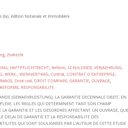
 (la), édition Notariale et Immobilière
ung
,
Zivilrecht
UNG
,
HAFTPFLICHTRECHT
,
Reform
,
SCHULDNER
,
VERJAEHRUNG
,
G, WERK-
,
WERKVERTRAG
,
Contrat
,
CONTRAT D'ENTREPRISE
,
MAGE
,
Droit civil
,
DROIT COMPARE
,
GARANTIE
,
OUVRAGE
,
REFORME
,
RESPONSABILITE
ANDE (GEWAEHRLEISTUNG), LA GARANTIE DECENNALE OBEIT, EN
MPLEXE. LES REGLES QUI DETERMINENT TANT SON CHAMP
 DE LA GARANTIE ET LES DESORDRES AFFECTANT UN OUVRAGE, QU
LE DELAI DE GARANTIE ET LA RESPONSABILITE DES
TILITES QUI SONT SOULIGNEES PAR L'AUTEUR DE CETTE ETUDE