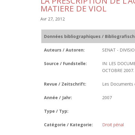
LA PRESCRIPTION DE L’
MATIERE DE VIOL
Avr 27, 2012
Données bibliographiques / Bibliografisc
Auteurs / Autoren:
SENAT - DIVIS
Source / Fundstelle:
IN: LES DOCUM
OCTOBRE 2007. N
Revue / Zeitschrift:
Les Documents de
Année / Jahr:
2007
Type / Typ:
Catégorie / Kategorie:
Droit pénal