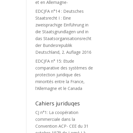
et en Allemagne-
EDCJFA n°14 : Deutsches
Staatsrecht I : Eine
zweisprachige Einführung in
die Staatsgrundlagen und in
das Staatsorganisationsrecht
der Bundesrepublik
Deutschland, 2. Auflage 2016
EDCJFA n° 15: Etude
comparative des systèmes de
protection juridique des
minorités entre la France,
l’Allemagne et le Canada
Cahiers juriduqes
CJ n°1: La coopération
commerciale dans la
Convention ACP- CEE du 31
octobre 1979 de Lomé I à