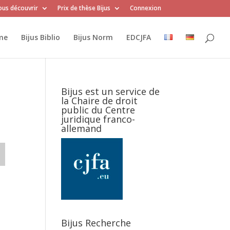
us découvrir
Prix de thèse Bijus
Connexion
me
Bijus Biblio
Bijus Norm
EDCJFA
Bijus est un service de
la Chaire de droit
public du Centre
juridique franco-
allemand
Bijus Recherche