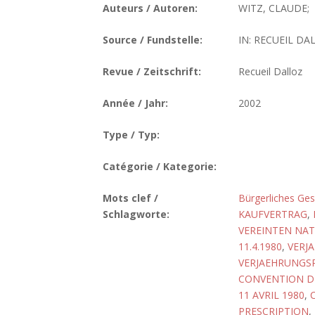
Auteurs / Autoren:
WITZ, CLAUDE;
Source / Fundstelle:
IN: RECUEIL DAL
Revue / Zeitschrift:
Recueil Dalloz
Année / Jahr:
2002
Type / Typ:
Catégorie / Kategorie:
Mots clef /
Bürgerliches Ge
Schlagworte:
KAUFVERTRAG
,
VEREINTEN NA
11.4.1980
,
VERJ
VERJAEHRUNGS
CONVENTION DE
11 AVRIL 1980
,
PRESCRIPTION
,