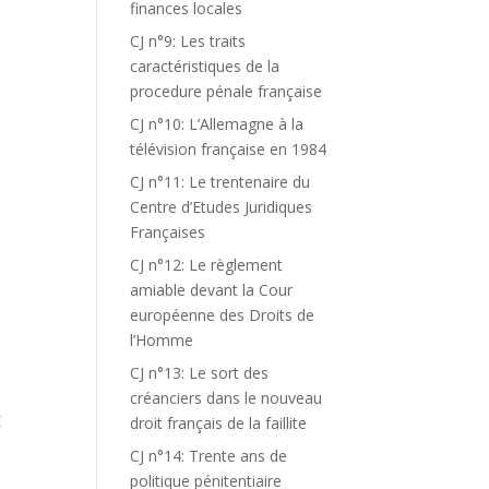
finances locales
CJ n°9: Les traits
caractéristiques de la
procedure pénale française
CJ n°10: L’Allemagne à la
télévision française en 1984
CJ n°11: Le trentenaire du
Centre d’Etudes Juridiques
Françaises
CJ n°12: Le règlement
amiable devant la Cour
européenne des Droits de
l’Homme
CJ n°13: Le sort des
créanciers dans le nouveau
E
droit français de la faillite
CJ n°14: Trente ans de
politique pénitentiaire