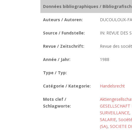
Données bibliographiques / Bibliografisc
Auteurs / Autoren:
DUCOULOUX-FA
Source / Fundstelle:
IN: REVUE DES SO
Revue / Zeitschrift:
Revue des socié
Année / Jahr:
1988
Type / Typ:
Catégorie / Kategorie:
Handelsrecht
Mots clef /
Aktiengesellscha
Schlagworte:
GESELLSCHAFT
SURVEILLANCE
,
SALARIE
,
Sociét
(SA)
,
SOCIETE D