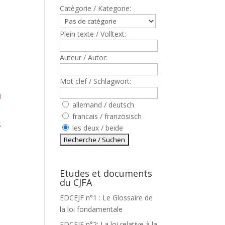
Catègorie / Kategorie:
Plein texte / Volltext:
Auteur / Autor:
Mot clef / Schlagwort:
I
allemand / deutsch
francais / französisch
S
les deux / beide
Etudes et documents
du CJFA
EDCEJF n°1 : Le Glossaire de
la loi fondamentale
EDCEJF n°2: La loi relative à la