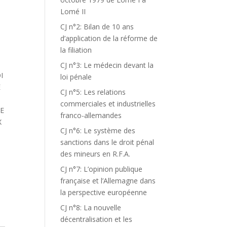
Lomé II
CJ n°2: Bilan de 10 ans
d’application de la réforme de
la filiation
CJ n°3: Le médecin devant la
I
loi pénale
E
CJ n°5: Les relations
A
commerciales et industrielles
SE
franco-allemandes
X
CJ n°6: Le système des
sanctions dans le droit pénal
des mineurs en R.F.A.
CJ n°7: L’opinion publique
française et l’Allemagne dans
la perspective européenne
CJ n°8: La nouvelle
décentralisation et les