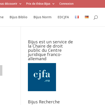
us découvrir
Prix de thèse Bijus
Connexion
me
Bijus Biblio
Bijus Norm
EDCJFA
Bijus est un service de
la Chaire de droit
public du Centre
juridique franco-
allemand
Bijus Recherche