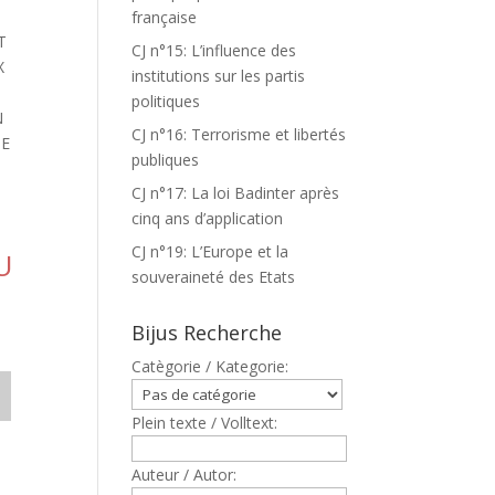
française
T
CJ n°15: L’influence des
X
institutions sur les partis
politiques
N
CJ n°16: Terrorisme et libertés
DE
publiques
CJ n°17: La loi Badinter après
cinq ans d’application
CJ n°19: L’Europe et la
U
souveraineté des Etats
Bijus Recherche
Catègorie / Kategorie:
Plein texte / Volltext:
Auteur / Autor: