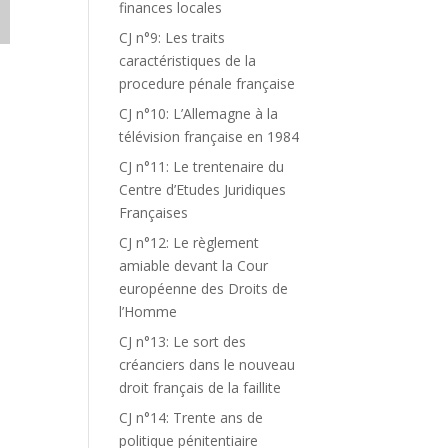
finances locales
CJ n°9: Les traits
caractéristiques de la
procedure pénale française
CJ n°10: L’Allemagne à la
télévision française en 1984
CJ n°11: Le trentenaire du
Centre d’Etudes Juridiques
Françaises
CJ n°12: Le règlement
amiable devant la Cour
européenne des Droits de
l’Homme
CJ n°13: Le sort des
créanciers dans le nouveau
droit français de la faillite
CJ n°14: Trente ans de
politique pénitentiaire