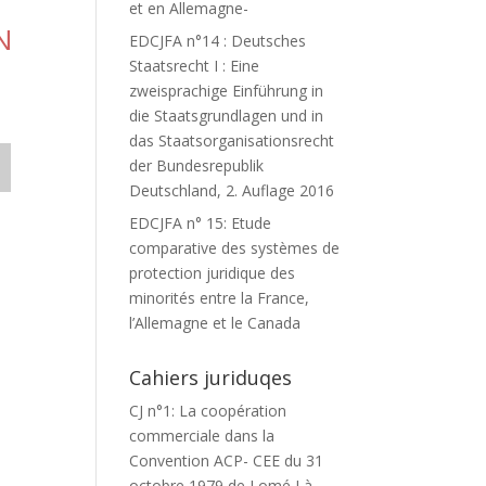
et en Allemagne-
N
EDCJFA n°14 : Deutsches
Staatsrecht I : Eine
zweisprachige Einführung in
die Staatsgrundlagen und in
das Staatsorganisationsrecht
der Bundesrepublik
Deutschland, 2. Auflage 2016
EDCJFA n° 15: Etude
comparative des systèmes de
protection juridique des
minorités entre la France,
l’Allemagne et le Canada
Cahiers juriduqes
CJ n°1: La coopération
commerciale dans la
Convention ACP- CEE du 31
octobre 1979 de Lomé I à