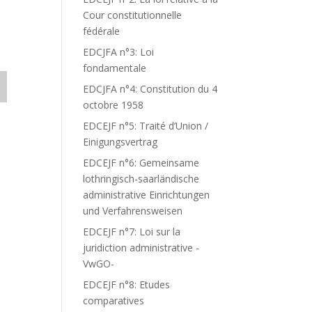
Cour constitutionnelle
fédérale
EDCJFA n°3: Loi
fondamentale
EDCJFA n°4: Constitution du 4
octobre 1958
EDCEJF n°5: Traité d’Union /
Einigungsvertrag
EDCEJF n°6: Gemeinsame
lothringisch-saarländische
administrative Einrichtungen
und Verfahrensweisen
EDCEJF n°7: Loi sur la
juridiction administrative -
VwGO-
EDCEJF n°8: Etudes
comparatives