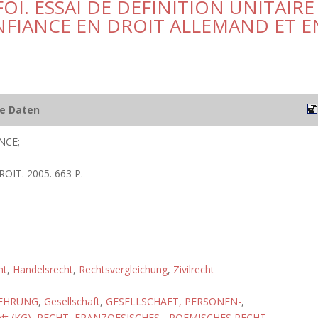
OI. ESSAI DE DEFINITION UNITAIRE
NFIANCE EN DROIT ALLEMAND ET E
he Daten
NCE;
ROIT. 2005. 663 P.
ht
,
Handelsrecht
,
Rechtsvergleichung
,
Zivilrecht
EHRUNG
,
Gesellschaft
,
GESELLSCHAFT, PERSONEN-
,
ft (KG)
,
RECHT, FRANZOESISCHES-
,
ROEMISCHES RECHT
,