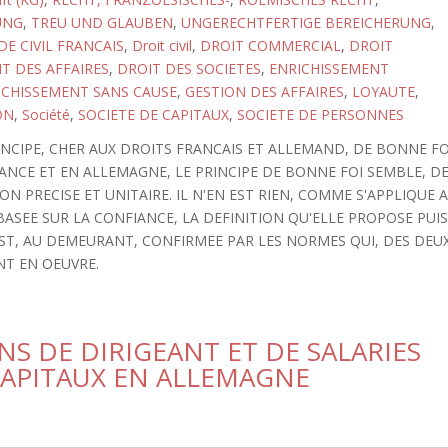
UNG
,
TREU UND GLAUBEN
,
UNGERECHTFERTIGE BEREICHERUNG
,
E CIVIL FRANCAIS
,
Droit civil
,
DROIT COMMERCIAL
,
DROIT
T DES AFFAIRES
,
DROIT DES SOCIETES
,
ENRICHISSEMENT
ICHISSEMENT SANS CAUSE
,
GESTION DES AFFAIRES
,
LOYAUTE
,
ON
,
Société
,
SOCIETE DE CAPITAUX
,
SOCIETE DE PERSONNES
NCIPE, CHER AUX DROITS FRANCAIS ET ALLEMAND, DE BONNE FO
ANCE ET EN ALLEMAGNE, LE PRINCIPE DE BONNE FOI SEMBLE, D
ON PRECISE ET UNITAIRE. IL N'EN EST RIEN, COMME S'APPLIQUE 
ASEE SUR LA CONFIANCE, LA DEFINITION QU'ELLE PROPOSE PUI
EST, AU DEMEURANT, CONFIRMEE PAR LES NORMES QUI, DES DEU
NT EN OEUVRE.
S DE DIRIGEANT ET DE SALARIES
CAPITAUX EN ALLEMAGNE