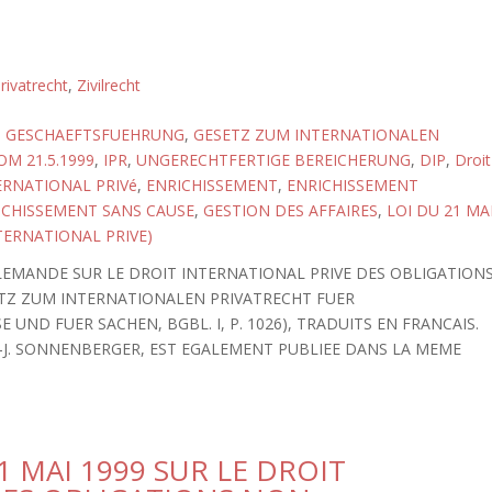
rivatrecht
,
Zivilrecht
,
GESCHAEFTSFUEHRUNG
,
GESETZ ZUM INTERNATIONALEN
M 21.5.1999
,
IPR
,
UNGERECHTFERTIGE BEREICHERUNG
,
DIP
,
Droit
ERNATIONAL PRIVé
,
ENRICHISSEMENT
,
ENRICHISSEMENT
ICHISSEMENT SANS CAUSE
,
GESTION DES AFFAIRES
,
LOI DU 21 MA
TERNATIONAL PRIVE)
LLEMANDE SUR LE DROIT INTERNATIONAL PRIVE DES OBLIGATION
ETZ ZUM INTERNATIONALEN PRIVATRECHT FUER
UND FUER SACHEN, BGBL. I, P. 1026), TRADUITS EN FRANCAIS.
H.-J. SONNENBERGER, EST EGALEMENT PUBLIEE DANS LA MEME
1 MAI 1999 SUR LE DROIT