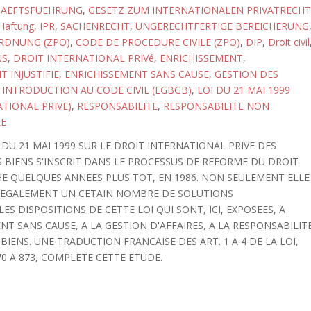
HAEFTSFUEHRUNG
,
GESETZ ZUM INTERNATIONALEN PRIVATRECHT
Haftung
,
IPR
,
SACHENRECHT
,
UNGERECHTFERTIGE BEREICHERUNG
RDNUNG (ZPO)
,
CODE DE PROCEDURE CIVILE (ZPO)
,
DIP
,
Droit civil
NS
,
DROIT INTERNATIONAL PRIVé
,
ENRICHISSEMENT
,
 INJUSTIFIE
,
ENRICHISSEMENT SANS CAUSE
,
GESTION DES
D'INTRODUCTION AU CODE CIVIL (EGBGB)
,
LOI DU 21 MAI 1999
ATIONAL PRIVE)
,
RESPONSABILITE
,
RESPONSABILITE NON
E
I DU 21 MAI 1999 SUR LE DROIT INTERNATIONAL PRIVE DES
BIENS S'INSCRIT DANS LE PROCESSUS DE REFORME DU DROIT
E QUELQUES ANNEES PLUS TOT, EN 1986. NON SEULEMENT ELLE
E EGALEMENT UN CETAIN NOMBRE DE SOLUTIONS
ES DISPOSITIONS DE CETTE LOI QUI SONT, ICI, EXPOSEES, A
ENT SANS CAUSE, A LA GESTION D'AFFAIRES, A LA RESPONSABILIT
IENS. UNE TRADUCTION FRANCAISE DES ART. 1 A 4 DE LA LOI,
0 A 873, COMPLETE CETTE ETUDE.