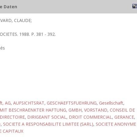
he Daten
VARD, CLAUDE;
CIETES. 1988. P. 381 - 392.
tés
ft, AG
,
AUFSICHTSRAT
,
GESCHAEFTSFUEHRUNG
,
Gesellschaft
,
 MIT BESCHRAENKTER HAFTUNG, GMBH
,
VORSTAND
,
CONSEIL DE
DIRECTOIRE
,
DIRIGEANT SOCIAL
,
DROIT COMMERCIAL
,
GERANCE
,
é
,
SOCIETE A RESPONSABILITE LIMITEE (SARL)
,
SOCIETE ANONYME
E CAPITAUX