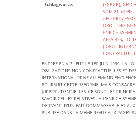
Schlagworte:
(EGBGB)
,
GESC
VOM 21.5.1999
,
ZIVILPROZESSO
DROIT DES BIE
ENRICHISSEMENT
AFFAIRES
,
LOI 
(DROIT INTERN
CONTRACTUELL
ENTREE EN VIGUEUR LE 1ER JUIN 1999, LA LO
OBLIGATIONS NON CONTRACTUELLES ET DES 
INTERNATIONAL PRIVE ALLEMAND ENCLENCH
POURSUIT CETTE REFORME, MAIS CONSACR
JURISPRUDENTIELLES. CE SONT LES PRINCIPAL
SAVOIR CELLES RELATIVES : A L'ENRICHISSEM
DERIVANT D'UN FAIT DOMMAGEABLE ET AUX B
PUBLIEE DANS LA MEME REVUE AUX PAGES 87