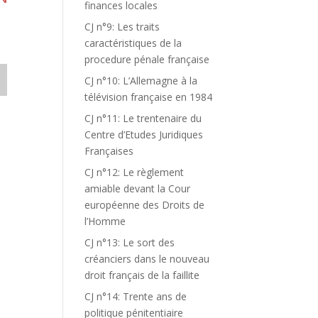
finances locales
CJ n°9: Les traits
caractéristiques de la
procedure pénale française
CJ n°10: L’Allemagne à la
télévision française en 1984
CJ n°11: Le trentenaire du
Centre d’Etudes Juridiques
Françaises
CJ n°12: Le règlement
amiable devant la Cour
européenne des Droits de
l’Homme
CJ n°13: Le sort des
créanciers dans le nouveau
droit français de la faillite
CJ n°14: Trente ans de
politique pénitentiaire