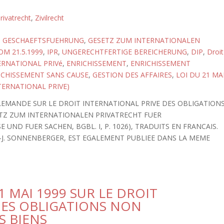
rivatrecht
,
Zivilrecht
,
GESCHAEFTSFUEHRUNG
,
GESETZ ZUM INTERNATIONALEN
M 21.5.1999
,
IPR
,
UNGERECHTFERTIGE BEREICHERUNG
,
DIP
,
Droit
ERNATIONAL PRIVé
,
ENRICHISSEMENT
,
ENRICHISSEMENT
ICHISSEMENT SANS CAUSE
,
GESTION DES AFFAIRES
,
LOI DU 21 MA
TERNATIONAL PRIVE)
LLEMANDE SUR LE DROIT INTERNATIONAL PRIVE DES OBLIGATION
ETZ ZUM INTERNATIONALEN PRIVATRECHT FUER
UND FUER SACHEN, BGBL. I, P. 1026), TRADUITS EN FRANCAIS.
H.-J. SONNENBERGER, EST EGALEMENT PUBLIEE DANS LA MEME
1 MAI 1999 SUR LE DROIT
DES OBLIGATIONS NON
S BIENS