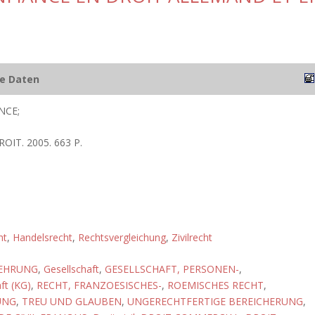
he Daten
NCE;
ROIT. 2005. 663 P.
ht
,
Handelsrecht
,
Rechtsvergleichung
,
Zivilrecht
EHRUNG
,
Gesellschaft
,
GESELLSCHAFT, PERSONEN-
,
ft (KG)
,
RECHT, FRANZOESISCHES-
,
ROEMISCHES RECHT
,
UNG
,
TREU UND GLAUBEN
,
UNGERECHTFERTIGE BEREICHERUNG
,