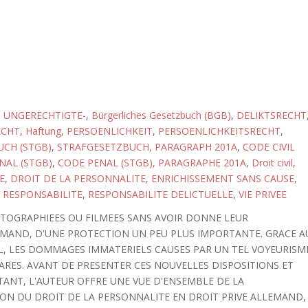
 UNGERECHTIGTE-
,
Bürgerliches Gesetzbuch (BGB)
,
DELIKTSRECHT
ECHT
,
Haftung
,
PERSOENLICHKEIT
,
PERSOENLICHKEITSRECHT
,
CH (STGB)
,
STRAFGESETZBUCH, PARAGRAPH 201A
,
CODE CIVIL
NAL (STGB)
,
CODE PENAL (STGB), PARAGRAPHE 201A
,
Droit civil
,
E
,
DROIT DE LA PERSONNALITE
,
ENRICHISSEMENT SANS CAUSE
,
,
RESPONSABILITE
,
RESPONSABILITE DELICTUELLE
,
VIE PRIVEE
OTOGRAPHIEES OU FILMEES SANS AVOIR DONNE LEUR
EMAND, D'UNE PROTECTION UN PEU PLUS IMPORTANTE. GRACE A
, LES DOMMAGES IMMATERIELS CAUSES PAR UN TEL VOYEURISM
ARES. AVANT DE PRESENTER CES NOUVELLES DISPOSITIONS ET
STANT, L'AUTEUR OFFRE UNE VUE D'ENSEMBLE DE LA
ON DU DROIT DE LA PERSONNALITE EN DROIT PRIVE ALLEMAND,