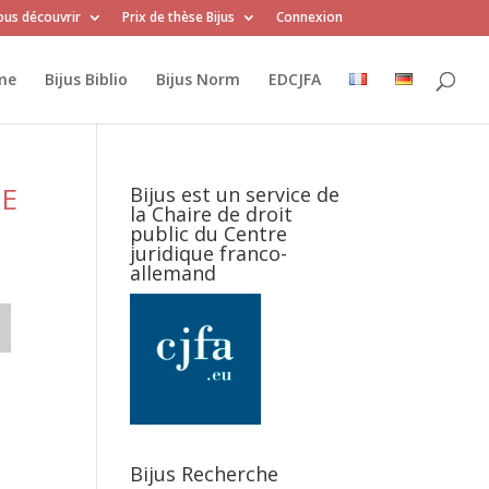
us découvrir
Prix de thèse Bijus
Connexion
me
Bijus Biblio
Bijus Norm
EDCJFA
UE
Bijus est un service de
la Chaire de droit
public du Centre
juridique franco-
allemand
Bijus Recherche