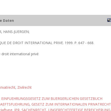
he Daten
, HANS-JUERGEN;
QUE DE DROIT INTERNATIONAL PRIVE. 1999. P. 647 - 668.
 droit international privé
rivatrecht
,
Zivilrecht
,
EINFUEHRUNGSGESETZ ZUM BUERGERLICHEN GESETZBUCH
HAEFTSFUEHRUNG
,
GESETZ ZUM INTERNATIONALEN PRIVATRECHT
Haftung
,
IPR
,
SACHENRECHT
,
UNGERECHTFERTIGE BEREICHERUNG