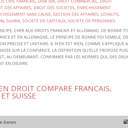
E CIVIL FRANCAIS
,
Droit civil
,
DROIT COMMERCIAL
,
DROIT
T DES AFFAIRES
,
DROIT DES SOCIETES
,
ENRICHISSEMENT
ICHISSEMENT SANS CAUSE
,
GESTION DES AFFAIRES
,
LOYAUTE
,
ON
,
Société
,
SOCIETE DE CAPITAUX
,
SOCIETE DE PERSONNES
NCIPE, CHER AUX DROITS FRANCAIS ET ALLEMAND, DE BONNE FO
ANCE ET EN ALLEMAGNE, LE PRINCIPE DE BONNE FOI SEMBLE, D
ON PRECISE ET UNITAIRE. IL N'EN EST RIEN, COMME S'APPLIQUE 
ASEE SUR LA CONFIANCE, LA DEFINITION QU'ELLE PROPOSE PUI
EST, AU DEMEURANT, CONFIRMEE PAR LES NORMES QUI, DES DEU
NT EN OEUVRE.
 EN DROIT COMPARE FRANCAIS,
ET SUISSE
he Daten