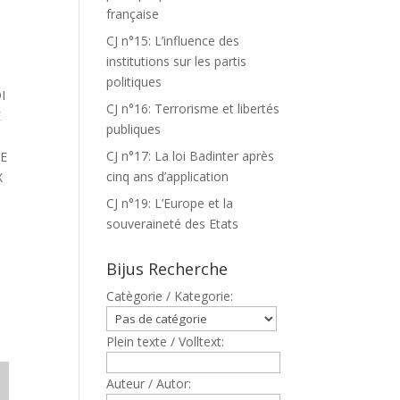
française
CJ n°15: L’influence des
institutions sur les partis
politiques
I
CJ n°16: Terrorisme et libertés
E
publiques
A
CJ n°17: La loi Badinter après
SE
cinq ans d’application
X
CJ n°19: L’Europe et la
souveraineté des Etats
Bijus Recherche
Catègorie / Kategorie:
Plein texte / Volltext:
Auteur / Autor: