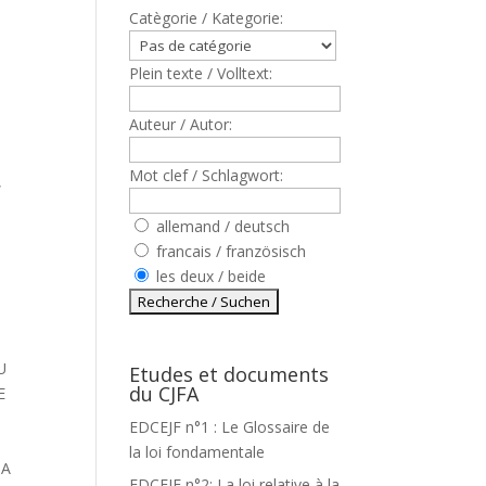
Catègorie / Kategorie:
Plein texte / Volltext:
Auteur / Autor:
Mot clef / Schlagwort:
,
allemand / deutsch
francais / französisch
les deux / beide
U
Etudes et documents
du CJFA
E
EDCEJF n°1 : Le Glossaire de
la loi fondamentale
 A
EDCEJF n°2: La loi relative à la