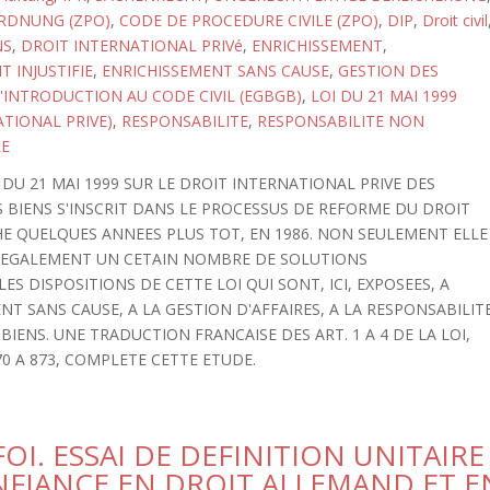
RDNUNG (ZPO)
,
CODE DE PROCEDURE CIVILE (ZPO)
,
DIP
,
Droit civil
NS
,
DROIT INTERNATIONAL PRIVé
,
ENRICHISSEMENT
,
 INJUSTIFIE
,
ENRICHISSEMENT SANS CAUSE
,
GESTION DES
D'INTRODUCTION AU CODE CIVIL (EGBGB)
,
LOI DU 21 MAI 1999
ATIONAL PRIVE)
,
RESPONSABILITE
,
RESPONSABILITE NON
E
I DU 21 MAI 1999 SUR LE DROIT INTERNATIONAL PRIVE DES
BIENS S'INSCRIT DANS LE PROCESSUS DE REFORME DU DROIT
E QUELQUES ANNEES PLUS TOT, EN 1986. NON SEULEMENT ELLE
E EGALEMENT UN CETAIN NOMBRE DE SOLUTIONS
ES DISPOSITIONS DE CETTE LOI QUI SONT, ICI, EXPOSEES, A
ENT SANS CAUSE, A LA GESTION D'AFFAIRES, A LA RESPONSABILIT
IENS. UNE TRADUCTION FRANCAISE DES ART. 1 A 4 DE LA LOI,
0 A 873, COMPLETE CETTE ETUDE.
OI. ESSAI DE DEFINITION UNITAIRE
NFIANCE EN DROIT ALLEMAND ET E