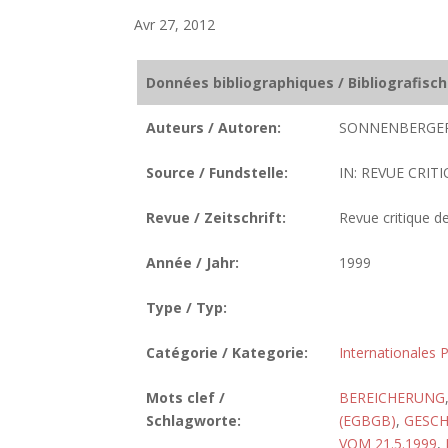
Avr 27, 2012
Données bibliographiques / Bibliografisc
Auteurs / Autoren:
SONNENBERGER
Source / Fundstelle:
IN: REVUE CRITI
Revue / Zeitschrift:
Revue critique de
Année / Jahr:
1999
Type / Typ:
Catégorie / Kategorie:
Internationales P
Mots clef /
BEREICHERUNG
Schlagworte:
(EGBGB)
,
GESC
VOM 21.5.1999
,