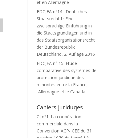
et en Allemagne-
EDCJFA n°14 : Deutsches
Staatsrecht I : Eine
zweisprachige Einführung in
die Staatsgrundlagen und in
das Staatsorganisationsrecht
der Bundesrepublik
Deutschland, 2. Auflage 2016
EDCJFA n° 15: Etude
comparative des systèmes de
protection juridique des
minorités entre la France,
l’Allemagne et le Canada
Cahiers juriduqes
CJ n°1: La coopération
commerciale dans la
Convention ACP- CEE du 31
,
octobre 1979 de Lomé I à