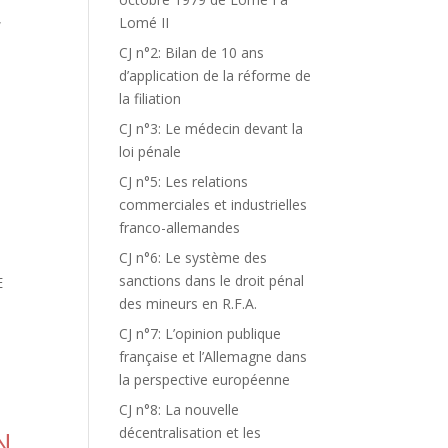
,
Lomé II
CJ n°2: Bilan de 10 ans
d’application de la réforme de
la filiation
CJ n°3: Le médecin devant la
loi pénale
CJ n°5: Les relations
commerciales et industrielles
franco-allemandes
CJ n°6: Le système des
sanctions dans le droit pénal
E
des mineurs en R.F.A.
CJ n°7: L’opinion publique
française et l’Allemagne dans
la perspective européenne
CJ n°8: La nouvelle
décentralisation et les
N