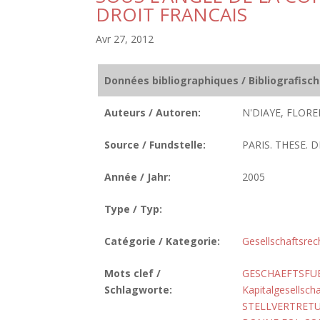
DROIT FRANCAIS
Avr 27, 2012
Données bibliographiques / Bibliografisc
Auteurs / Autoren:
N'DIAYE, FLORE
Source / Fundstelle:
PARIS. THESE. D
Année / Jahr:
2005
Type / Typ:
Catégorie / Kategorie:
Gesellschaftsrec
Mots clef /
GESCHAEFTSFU
Schlagworte:
Kapitalgesellscha
STELLVERTRET