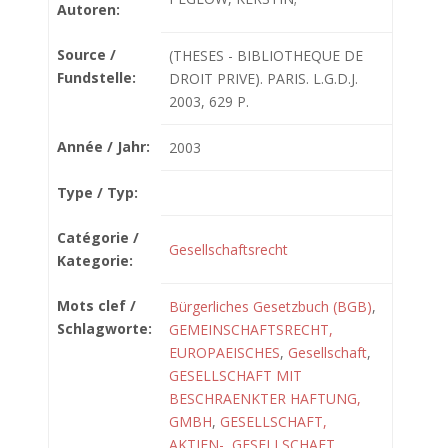
Autoren:
Source /
(THESES - BIBLIOTHEQUE DE
Fundstelle:
DROIT PRIVE). PARIS. L.G.D.J.
2003, 629 P.
Année / Jahr:
2003
Type / Typ:
Catégorie /
Gesellschaftsrecht
Kategorie:
Mots clef /
Bürgerliches Gesetzbuch (BGB)
,
Schlagworte:
GEMEINSCHAFTSRECHT,
EUROPAEISCHES
,
Gesellschaft
,
GESELLSCHAFT MIT
BESCHRAENKTER HAFTUNG,
GMBH
,
GESELLSCHAFT,
AKTIEN-
,
GESELLSCHAFT,