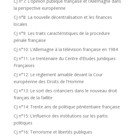
CJ n°7: L’opinion publique française et l’Allemagne dans
la perspective européenne
CJ n°8: La nouvelle décentralisation et les finances
locales
CJ n°9: Les traits caractéristiques de la procedure
pénale française
CJ n°10: L’Allemagne à la télévision française en 1984
CJ n°11: Le trentenaire du Centre d’Etudes Juridiques
Françaises
CJ n°12: Le règlement amiable devant la Cour
européenne des Droits de l’Homme
CJ n°13: Le sort des créanciers dans le nouveau droit
français de la faillite
CJ n°14: Trente ans de politique pénitentiaire française
CJ n°15: L’influence des institutions sur les partis
politiques
CJ n°16: Terrorisme et libertés publiques