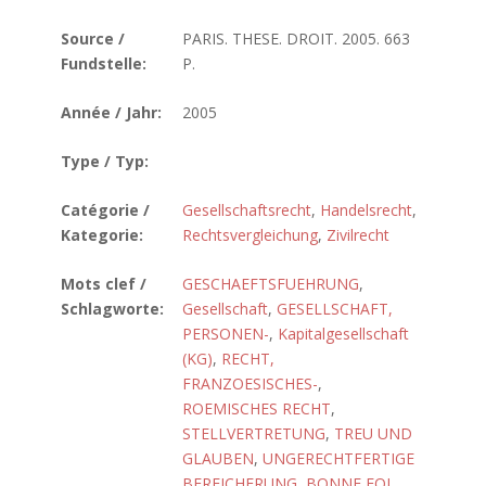
Source /
PARIS. THESE. DROIT. 2005. 663
Fundstelle:
P.
Année / Jahr:
2005
Type / Typ:
Catégorie /
Gesellschaftsrecht
,
Handelsrecht
,
Kategorie:
Rechtsvergleichung
,
Zivilrecht
Mots clef /
GESCHAEFTSFUEHRUNG
,
Schlagworte:
Gesellschaft
,
GESELLSCHAFT,
PERSONEN-
,
Kapitalgesellschaft
(KG)
,
RECHT,
FRANZOESISCHES-
,
ROEMISCHES RECHT
,
STELLVERTRETUNG
,
TREU UND
GLAUBEN
,
UNGERECHTFERTIGE
BEREICHERUNG
,
BONNE FOI
,