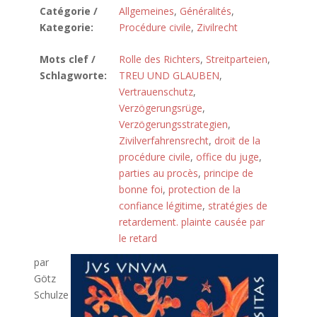
Catégorie /
Allgemeines
,
Généralités
,
Kategorie:
Procédure civile
,
Zivilrecht
Mots clef /
Rolle des Richters
,
Streitparteien
,
Schlagworte:
TREU UND GLAUBEN
,
Vertrauenschutz
,
Verzögerungsrüge
,
Verzögerungsstrategien
,
Zivilverfahrensrecht
,
droit de la
procédure civile
,
office du juge
,
parties au procès
,
principe de
bonne foi
,
protection de la
confiance légitime
,
stratégies de
retardement. plainte causée par
le retard
par
Götz
Schulze