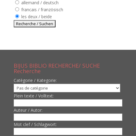
allemand / deutsch
francais / französisch
les deux / beide
BIJUS BIBLIO RECHERCHE/ SUCHE
Recherche
Catègorie / Kategorie:
Plein texte / Volltext:
Auteur / Autor:
Mot clef / Schlagwort: