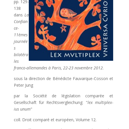
pp. 129-
138
dans
La
Confian
ce-
11èmes
journée
s
bilatéra
les
franco-allemandes à Paris, 22-23 novembre 2012.
sous la direction de Bénédicte Fauvarque-Cosson et
Peter Jung
par la Société de législation comparée et
Gesellschaft für Rechtsvergleichung: "
lex multiplex-
ius unum
"
coll. Droit comparé et européen, Volume 12.