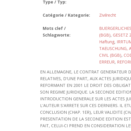
Type / Typ:
Catégorie / Kategorie:
Zivilrecht
Mots clef /
BUERGERLICHES
Schlagworte:
(BGB)
,
GESETZ 
Haftung
,
IRRTU
TAEUSCHUNG, A
CIVIL (BGB)
,
COD
ERREUR
,
REFOR
EN ALLEMAGNE, LE CONTRAT GENERATEUR D'
RELATIVES, D'UNE PART, AUX ACTES JURIDIQ
REFORMANT EN 2001 LE DROIT DES OBLIGAT
SON REGIME JURIDIQUE. LA SECONDE EDITI
INTRODUCTION GENERALE SUR LES ACTES JU
L'AUTEUR S'ARRETE SUR CES DERNIERS. IL ETU
CONCLUSION (CHAP. 1ER), LEUR VALIDITE (CHAP.
PRESENTATION DE LA SECONDE EDITION EST I
FAIT, CELUI-CI PREND EN CONSIDERATION 