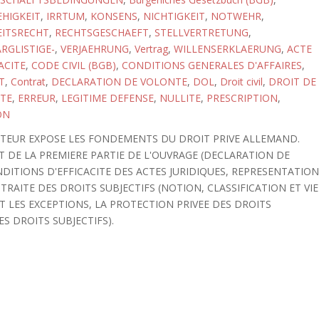
HIGKEIT
,
IRRTUM
,
KONSENS
,
NICHTIGKEIT
,
NOTWEHR
,
EITSRECHT
,
RECHTSGESCHAEFT
,
STELLVERTRETUNG
,
RGLISTIGE-
,
VERJAEHRUNG
,
Vertrag
,
WILLENSERKLAERUNG
,
ACTE
ACITE
,
CODE CIVIL (BGB)
,
CONDITIONS GENERALES D'AFFAIRES
,
T
,
Contrat
,
DECLARATION DE VOLONTE
,
DOL
,
Droit civil
,
DROIT DE
TE
,
ERREUR
,
LEGITIME DEFENSE
,
NULLITE
,
PRESCRIPTION
,
ON
AUTEUR EXPOSE LES FONDEMENTS DU DROIT PRIVE ALLEMAND.
ET DE LA PREMIERE PARTIE DE L'OUVRAGE (DECLARATION DE
DITIONS D'EFFICACITE DES ACTES JURIDIQUES, REPRESENTATION
TRAITE DES DROITS SUBJECTIFS (NOTION, CLASSIFICATION ET VIE
ET LES EXCEPTIONS, LA PROTECTION PRIVEE DES DROITS
DES DROITS SUBJECTIFS).