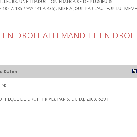
AILLEURS, UNE TRADUCTION FRANCAISE DE PLUSIEURS
04 A 185 / ?º?º 241 A 435), MISE A JOUR PAR L'AUTEUR LUI-MEME
E EN DROIT ALLEMAND ET EN DROI
he Daten
IN;
OTHEQUE DE DROIT PRIVE). PARIS. L.G.D.J. 2003, 629 P.