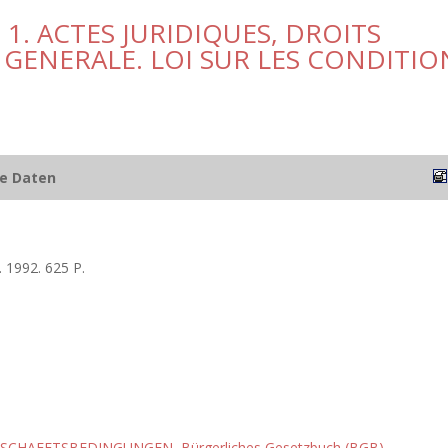
1. ACTES JURIDIQUES, DROITS
E GENERALE. LOI SUR LES CONDITIO
he Daten
 1992. 625 P.
ESCHAEFTSBEDINGUNGEN
,
Bürgerliches Gesetzbuch (BGB)
,