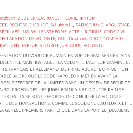
setzbuch (BGB)
,
ERKLAERUNGSTHEORIE
,
IRRTUM
,
EFT
,
RECHTSSICHERHEIT
,
Schuldrecht
,
TAEUSCHUNG, ARGLISTIGE-
,
SERKLAERUNG
,
WILLENSTHEORIE
,
ACTE JURIDIQUE
,
CODE CIVIL
DECLARATION DE VOLONTE
,
DOL
,
Droit civil
,
DROIT COMPARE
,
IGATIONS
,
ERREUR
,
SECURITE JURIDIQUE
,
VOLONTE
IFESTATION DU VOULOIR HUMAIN EN VUE DE REALISER CERTAINS
SSENTIEL MAIS, INSTABLE : LA VOLONTE. L'AUTEUR EXAMINE LE
TIFS FRANCAIS ET ALLEMAND. DE PRIME ABORD, L'OPPOSITION
TABLE. ALORS QUE LE CODE NAPOLEON MET EN AVANT LA
BGB) S'EFFORCE DE LA LIMITER DANS UN DESSEIN DE SECURITE.
AUSSI PROFONDES. LES JUGES FRANCAIS ET D'OUTRE-RHIN SE
TEXTES. ILS SE SONT EFFORCES DE CONCILIER LA VOLONTE
URITE DES TRANSACTIONS. COMME LE SOULIGNE L'AUTEUR, CETTE
LA GENESE (PREMIERE PARTIE) QUE DANS LA PORTEE (DEUXIEME