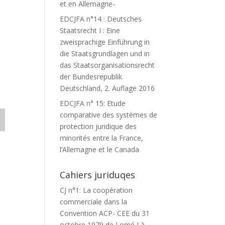
et en Allemagne-
EDCJFA n°14 : Deutsches
Staatsrecht I : Eine
zweisprachige Einführung in
die Staatsgrundlagen und in
das Staatsorganisationsrecht
der Bundesrepublik
Deutschland, 2. Auflage 2016
EDCJFA n° 15: Etude
comparative des systèmes de
protection juridique des
minorités entre la France,
l’Allemagne et le Canada
Cahiers juriduqes
CJ n°1: La coopération
commerciale dans la
Convention ACP- CEE du 31
octobre 1979 de Lomé I à