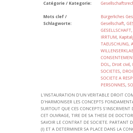
Catégorie / Kategorie:
Gesellschaftsrec
Mots clef /
Bürgerliches Ge
Schlagworte:
Gesellschaft
,
GE
GESELLSCHAFT,
IRRTUM
,
Kapital
TAEUSCHUNG, A
WILLENSERKLA
CONSENTEMEN
DOL
,
Droit civil
,
SOCIETES
,
DROI
SOCIETE A RESP
PERSONNES
,
SO
L'INSTAURATION D'UN VERITABLE DROIT CO
D'HARMONISER LES CONCEPTS FONDAMENTAU
SURTOUT QUE CES CONCEPTS S'INSCRIVENT 
CET OUVRAGE, TIRE DE SA THESE DE DOCTOR
SAVOIR LE CONTRAT DE SOCIETE. PARTANT D
(I) ET A DETERMINER SA PLACE DANS LA CONC