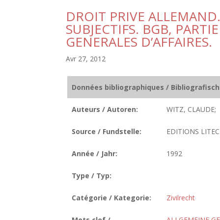
DROIT PRIVE ALLEMAND. 
SUBJECTIFS. BGB, PARTI
GENERALES D’AFFAIRES.
Avr 27, 2012
Données bibliographiques / Bibliografisc
Auteurs / Autoren:
WITZ, CLAUDE;
Source / Fundstelle:
EDITIONS LITEC.
Année / Jahr:
1992
Type / Typ:
Catégorie / Kategorie:
Zivilrecht
Mots clef /
ALLGEMEINE G