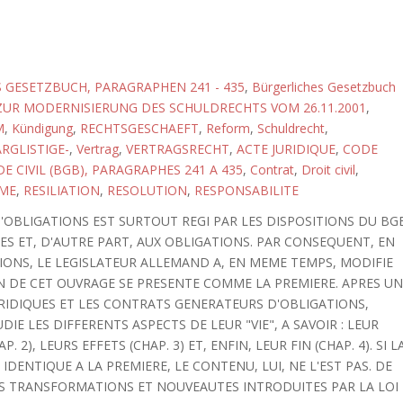
 GESETZBUCH, PARAGRAPHEN 241 - 435
,
Bürgerliches Gesetzbuch
ZUR MODERNISIERUNG DES SCHULDRECHTS VOM 26.11.2001
,
M
,
Kündigung
,
RECHTSGESCHAEFT
,
Reform
,
Schuldrecht
,
RGLISTIGE-
,
Vertrag
,
VERTRAGSRECHT
,
ACTE JURIDIQUE
,
CODE
E CIVIL (BGB), PARAGRAPHES 241 A 435
,
Contrat
,
Droit civil
,
ME
,
RESILIATION
,
RESOLUTION
,
RESPONSABILITE
OBLIGATIONS EST SURTOUT REGI PAR LES DISPOSITIONS DU BG
UES ET, D'AUTRE PART, AUX OBLIGATIONS. PAR CONSEQUENT, EN
IONS, LE LEGISLATEUR ALLEMAND A, EN MEME TEMPS, MODIFIE
ON DE CET OUVRAGE SE PRESENTE COMME LA PREMIERE. APRES U
RIDIQUES ET LES CONTRATS GENERATEURS D'OBLIGATIONS,
DIE LES DIFFERENTS ASPECTS DE LEUR "VIE", A SAVOIR : LEUR
 2), LEURS EFFETS (CHAP. 3) ET, ENFIN, LEUR FIN (CHAP. 4). SI L
DENTIQUE A LA PREMIERE, LE CONTENU, LUI, NE L'EST PAS. DE
LES TRANSFORMATIONS ET NOUVEAUTES INTRODUITES PAR LA LOI