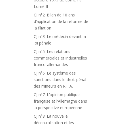
Lomé II
CJ n°2: Bilan de 10 ans
d’application de la réforme de
la filiation
CJ n°3: Le médecin devant la
loi pénale
CJ n°5: Les relations
commerciales et industrielles
franco-allemandes
CJ n°6: Le système des
sanctions dans le droit pénal
des mineurs en R.F.A.
CJ n°7: L’opinion publique
française et l’Allemagne dans
la perspective européenne
CJ n°8: La nouvelle
décentralisation et les