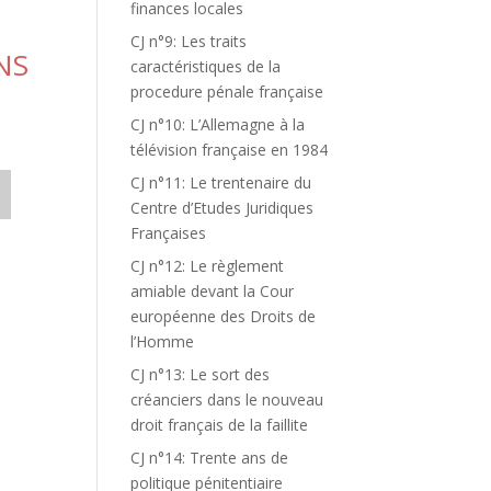
finances locales
CJ n°9: Les traits
NS
caractéristiques de la
procedure pénale française
CJ n°10: L’Allemagne à la
télévision française en 1984
CJ n°11: Le trentenaire du
Centre d’Etudes Juridiques
Françaises
CJ n°12: Le règlement
amiable devant la Cour
européenne des Droits de
l’Homme
CJ n°13: Le sort des
créanciers dans le nouveau
droit français de la faillite
CJ n°14: Trente ans de
politique pénitentiaire