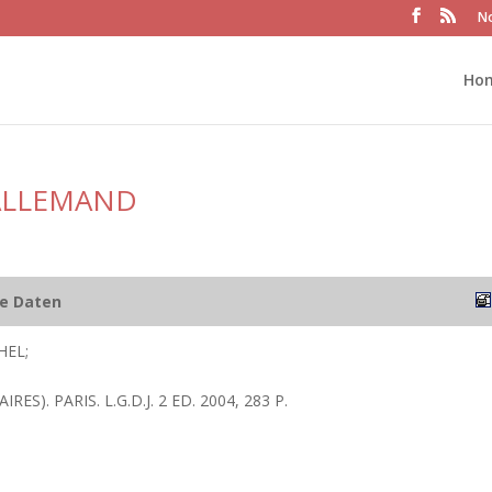
No
Ho
ALLEMAND
he Daten
HEL;
RES). PARIS. L.G.D.J. 2 ED. 2004, 283 P.