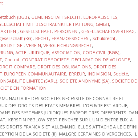
ht
setzbuch (BGB)
,
GEMEINSCHAFTSRECHT, EUROPAEISCHES
,
SELLSCHAFT MIT BESCHRAENKTER HAFTUNG, GMBH
,
 AKTIEN-
,
GESELLSCHAFT, PERSONEN-
,
GESELLSCHAFTSVERTRAG
,
gesellschaft (KG)
,
RECHT, FRANZOESISCHES-
,
Schuldrecht
,
RGLISTIGE-
,
VEREIN
,
VERGLEICHUNGSRECHT
,
ERUNG
,
ACTE JURIDIQUE
,
ASSOCIATION
,
CODE CIVIL (BGB)
,
T
,
Contrat
,
CONTRAT DE SOCIETE
,
DECLARATION DE VOLONTE
,
DROIT COMPARE
,
DROIT DES OBLIGATIONS
,
DROIT DES
T EUROPEEN COMMUNAUTAIRE
,
ERREUR
,
INDIVISION
,
Société
,
ONSABILITE LIMITEE (SARL)
,
SOCIETE ANONYME (SA)
,
SOCIETE DE
CIETE EN FORMATION
MMUNAUTAIRE DES SOCIETES NECESSITE DE CONNAITRE ET
X DES DROITS DES ETATS MEMBRES. L'OEUVRE EST ARDUE,
DANS DES SYSTEMES JURIDIQUES PARFOIS TRES DIFFERENTS. DA
AT, KERSTIN PEGLOW S'EST PENCHEE SUR L'UN D'ENTRE EUX, A
ES DROITS FRANCAIS ET ALLEMAND, ELLE S'ATTACHE A LE DEFINI
EPTION DE LA SOCIETE (II). MALGRE CERTAINES DIVERGENCES, IL