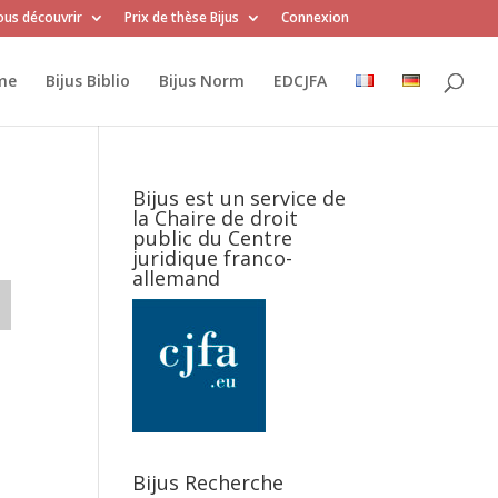
us découvrir
Prix de thèse Bijus
Connexion
me
Bijus Biblio
Bijus Norm
EDCJFA
Bijus est un service de
la Chaire de droit
public du Centre
juridique franco-
allemand
Bijus Recherche