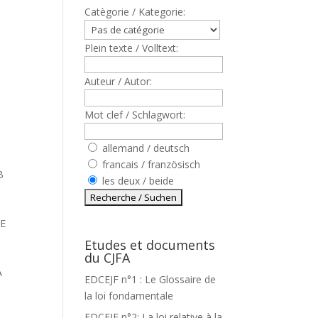
Catègorie / Kategorie:
Plein texte / Volltext:
Auteur / Autor:
Mot clef / Schlagwort:
allemand / deutsch
francais / französisch
B
les deux / beide
NE
Etudes et documents
du CJFA
A
EDCEJF n°1 : Le Glossaire de
la loi fondamentale
EDCEJF n°2: La loi relative à la