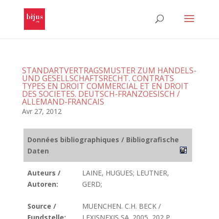
STANDARTVERTRAGSMUSTER ZUM HANDELS-
UND GESELLSCHAFTSRECHT. CONTRATS
TYPES EN DROIT COMMERCIAL ET EN DROIT
DES SOCIETES. DEUTSCH-FRANZOESISCH /
ALLEMAND-FRANCAIS
Avr 27, 2012
Données bibliographiques / Bibliografische
Daten
Auteurs /
LAINE, HUGUES; LEUTNER,
Autoren:
GERD;
Source /
MUENCHEN. C.H. BECK /
Fundstelle:
LEXISNEXIS SA. 2005, 202 P.