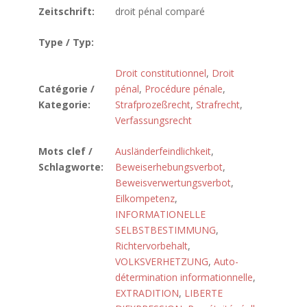
Zeitschrift:
droit pénal comparé
Type / Typ:
Droit constitutionnel
,
Droit
Catégorie /
pénal
,
Procédure pénale
,
Kategorie:
Strafprozeßrecht
,
Strafrecht
,
Verfassungsrecht
Mots clef /
Ausländerfeindlichkeit
,
Schlagworte:
Beweiserhebungsverbot
,
Beweisverwertungsverbot
,
Eilkompetenz
,
INFORMATIONELLE
SELBSTBESTIMMUNG
,
Richtervorbehalt
,
VOLKSVERHETZUNG
,
Auto-
détermination informationnelle
,
EXTRADITION
,
LIBERTE