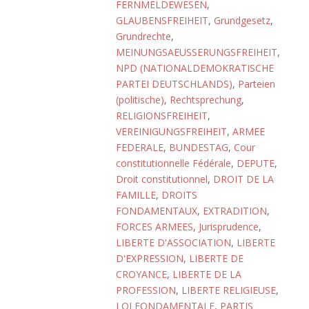
FERNMELDEWESEN
,
GLAUBENSFREIHEIT
,
Grundgesetz
,
Grundrechte
,
MEINUNGSAEUSSERUNGSFREIHEIT
,
NPD (NATIONALDEMOKRATISCHE
PARTEI DEUTSCHLANDS)
,
Parteien
(politische)
,
Rechtsprechung
,
RELIGIONSFREIHEIT
,
VEREINIGUNGSFREIHEIT
,
ARMEE
FEDERALE
,
BUNDESTAG
,
Cour
constitutionnelle Fédérale
,
DEPUTE
,
Droit constitutionnel
,
DROIT DE LA
FAMILLE
,
DROITS
FONDAMENTAUX
,
EXTRADITION
,
FORCES ARMEES
,
Jurisprudence
,
LIBERTE D'ASSOCIATION
,
LIBERTE
D'EXPRESSION
,
LIBERTE DE
CROYANCE
,
LIBERTE DE LA
PROFESSION
,
LIBERTE RELIGIEUSE
,
LOI FONDAMENTALE
,
PARTIS