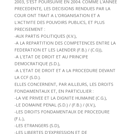
2003, S'EST POURSUIVIE EN 2004. COMME L'ANNEE
PRECEDENTE, LES DECISIONS RENDUES PAR LA
COUR ONT TRAIT A L'ORGANISATION ET A
L'ACTIVITE DES POUVOIRS PUBLICS, ET PLUS
PRECISEMENT :
-AUX PARTIS POLITIQUES (X.V.),
-A LA REPARTITION DES COMPETENCES ENTRE LA
FEDERATION ET LES LAENDER (F.B.) / (C.G)),
-A L'ETAT DE DROIT ET AU PRINCIPE
DEMOCRATIQUE (S.D.),
-A L'ETAT DE DROIT ET A LA PROCEDURE DEVANT
LA CCF (S.D.).
ELLES CONCERNENT, PAR AILLEURS, LES DROITS
FONDAMENTAUX ET, EN PARTICULIER :
-LA VIE PRIVEE ET LA DIGNITE HUMAINE (C.G.),
-LE DOMAINE PENAL (S.D.) / (F.B.) / (X.V.),
-LES DROITS FONDAMENTAUX DE PROCEDURE
(F.L.),
-LES ETRANGERS (S.D),
-LES LIBERTES D'EXPRESSION ET DE