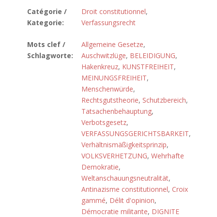
Catégorie /
Droit constitutionnel
,
Kategorie:
Verfassungsrecht
Mots clef /
Allgemeine Gesetze
,
Schlagworte:
Auschwitzlüge
,
BELEIDIGUNG
,
Hakenkreuz
,
KUNSTFREIHEIT
,
MEINUNGSFREIHEIT
,
Menschenwürde
,
Rechtsgutstheorie
,
Schutzbereich
,
Tatsachenbehauptung
,
Verbotsgesetz
,
VERFASSUNGSGERICHTSBARKEIT
,
Verhältnismäßigkeitsprinzip
,
VOLKSVERHETZUNG
,
Wehrhafte
Demokratie
,
Weltanschauungsneutralität
,
Antinazisme constitutionnel
,
Croix
gammé
,
Délit d'opinion
,
Démocratie militante
,
DIGNITE