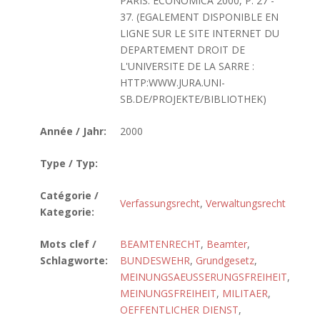
PARIS. ECONOMICA 2000, P. 27 -
37. (EGALEMENT DISPONIBLE EN
LIGNE SUR LE SITE INTERNET DU
DEPARTEMENT DROIT DE
L'UNIVERSITE DE LA SARRE :
HTTP:WWW.JURA.UNI-
SB.DE/PROJEKTE/BIBLIOTHEK)
Année / Jahr:
2000
Type / Typ:
Catégorie /
Verfassungsrecht
,
Verwaltungsrecht
Kategorie:
Mots clef /
BEAMTENRECHT
,
Beamter
,
Schlagworte:
BUNDESWEHR
,
Grundgesetz
,
MEINUNGSAEUSSERUNGSFREIHEIT
,
MEINUNGSFREIHEIT
,
MILITAER
,
OEFFENTLICHER DIENST
,