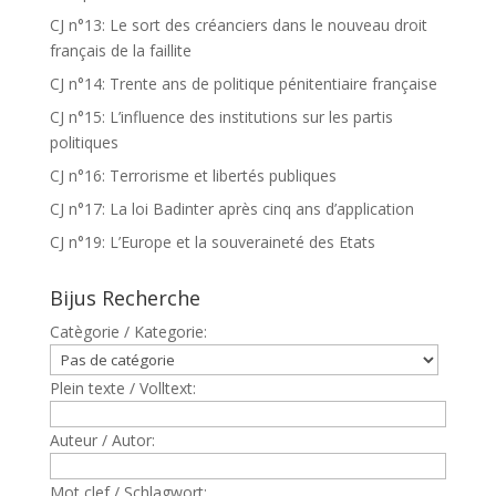
CJ n°13: Le sort des créanciers dans le nouveau droit
français de la faillite
CJ n°14: Trente ans de politique pénitentiaire française
CJ n°15: L’influence des institutions sur les partis
politiques
CJ n°16: Terrorisme et libertés publiques
CJ n°17: La loi Badinter après cinq ans d’application
CJ n°19: L’Europe et la souveraineté des Etats
Bijus Recherche
Catègorie / Kategorie:
Plein texte / Volltext:
Auteur / Autor:
Mot clef / Schlagwort: