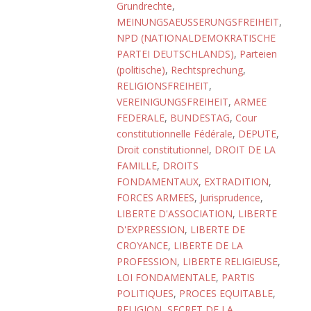
Grundrechte
,
MEINUNGSAEUSSERUNGSFREIHEIT
,
NPD (NATIONALDEMOKRATISCHE
PARTEI DEUTSCHLANDS)
,
Parteien
(politische)
,
Rechtsprechung
,
RELIGIONSFREIHEIT
,
VEREINIGUNGSFREIHEIT
,
ARMEE
FEDERALE
,
BUNDESTAG
,
Cour
constitutionnelle Fédérale
,
DEPUTE
,
Droit constitutionnel
,
DROIT DE LA
FAMILLE
,
DROITS
FONDAMENTAUX
,
EXTRADITION
,
FORCES ARMEES
,
Jurisprudence
,
LIBERTE D'ASSOCIATION
,
LIBERTE
D'EXPRESSION
,
LIBERTE DE
CROYANCE
,
LIBERTE DE LA
PROFESSION
,
LIBERTE RELIGIEUSE
,
LOI FONDAMENTALE
,
PARTIS
POLITIQUES
,
PROCES EQUITABLE
,
RELIGION
,
SECRET DE LA