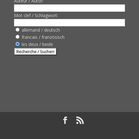
Auteur / Autor:
Mot clef / Schlagwort:
allemand / deutsch
francais / französisch
les deux / beide
Design de
Elegant Themes
| Propulsé par
WordPress