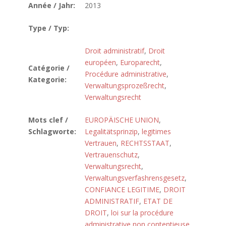
Année / Jahr:
2013
Type / Typ:
Droit administratif
,
Droit
européen
,
Europarecht
,
Catégorie /
Procédure administrative
,
Kategorie:
Verwaltungsprozeßrecht
,
Verwaltungsrecht
Mots clef /
EUROPÄISCHE UNION
,
Schlagworte:
Legalitätsprinzip
,
legitimes
Vertrauen
,
RECHTSSTAAT
,
Vertrauenschutz
,
Verwaltungsrecht
,
Verwaltungsverfashrensgesetz
,
CONFIANCE LEGITIME
,
DROIT
ADMINISTRATIF
,
ETAT DE
DROIT
,
loi sur la procédure
administrative non contentieuse
,