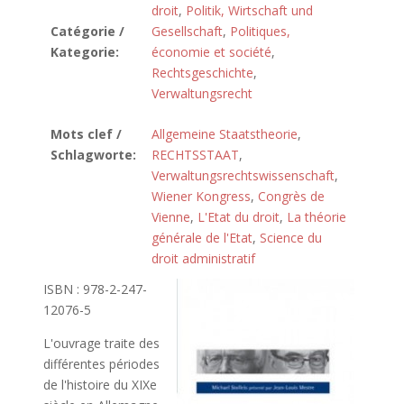
droit
,
Politik, Wirtschaft und
Catégorie /
Gesellschaft
,
Politiques,
Kategorie:
économie et société
,
Rechtsgeschichte
,
Verwaltungsrecht
Mots clef /
Allgemeine Staatstheorie
,
Schlagworte:
RECHTSSTAAT
,
Verwaltungsrechtswissenschaft
,
Wiener Kongress
,
Congrès de
Vienne
,
L'Etat du droit
,
La théorie
générale de l'Etat
,
Science du
droit administratif
ISBN : 978-2-247-
12076-5
L'ouvrage traite des
différentes périodes
de l'histoire du XIXe