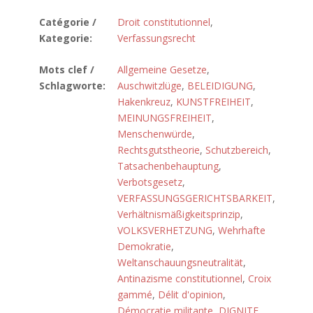
Catégorie /
Droit constitutionnel
,
Kategorie:
Verfassungsrecht
Mots clef /
Allgemeine Gesetze
,
Schlagworte:
Auschwitzlüge
,
BELEIDIGUNG
,
Hakenkreuz
,
KUNSTFREIHEIT
,
MEINUNGSFREIHEIT
,
Menschenwürde
,
Rechtsgutstheorie
,
Schutzbereich
,
Tatsachenbehauptung
,
Verbotsgesetz
,
VERFASSUNGSGERICHTSBARKEIT
,
Verhältnismäßigkeitsprinzip
,
VOLKSVERHETZUNG
,
Wehrhafte
Demokratie
,
Weltanschauungsneutralität
,
Antinazisme constitutionnel
,
Croix
gammé
,
Délit d'opinion
,
Démocratie militante
,
DIGNITE