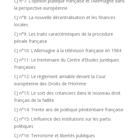
CJ n°7: L’opinion publique française et l’Allemagne dans
la perspective européenne
CJ n°8: La nouvelle décentralisation et les finances
locales
CJ n°9: Les traits caractéristiques de la procedure
pénale française
CJ n°10: L’Allemagne à la télévision française en 1984
CJ n°11: Le trentenaire du Centre d’Etudes Juridiques
Françaises
CJ n°12: Le règlement amiable devant la Cour
européenne des Droits de l’Homme
CJ n°13: Le sort des créanciers dans le nouveau droit
français de la faillite
CJ n°14: Trente ans de politique pénitentiaire française
CJ n°15: L’influence des institutions sur les partis
politiques
CJ n°16: Terrorisme et libertés publiques