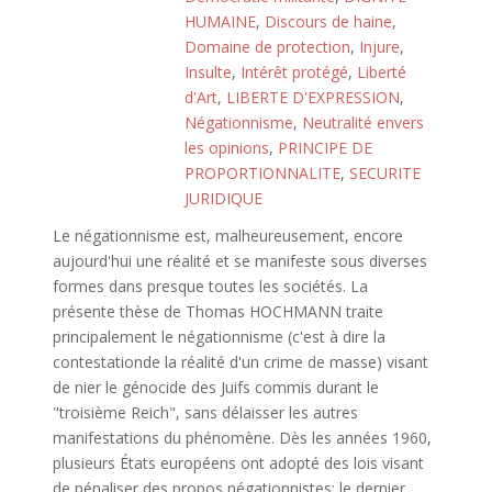
HUMAINE
,
Discours de haine
,
Domaine de protection
,
Injure
,
Insulte
,
Intérêt protégé
,
Liberté
d'Art
,
LIBERTE D'EXPRESSION
,
Négationnisme
,
Neutralité envers
les opinions
,
PRINCIPE DE
PROPORTIONNALITE
,
SECURITE
JURIDIQUE
Le négationnisme est, malheureusement, encore
aujourd'hui une réalité et se manifeste sous diverses
formes dans presque toutes les sociétés. La
présente thèse de Thomas HOCHMANN traite
principalement le négationnisme (c'est à dire la
contestationde la réalité d'un crime de masse) visant
de nier le génocide des Juifs commis durant le
"troisième Reich", sans délaisser les autres
manifestations du phénomène. Dès les années 1960,
plusieurs États européens ont adopté des lois visant
de pénaliser des propos négationnistes; le dernier