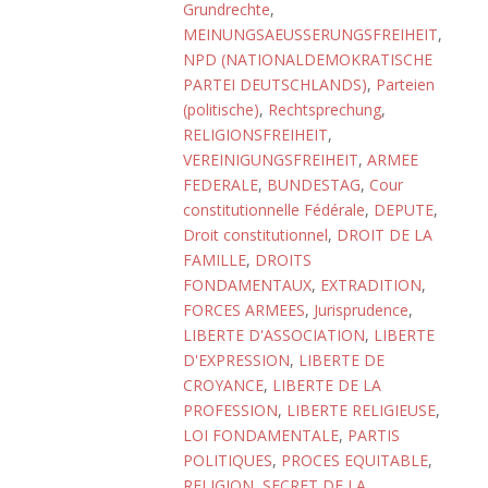
Grundrechte
,
MEINUNGSAEUSSERUNGSFREIHEIT
,
NPD (NATIONALDEMOKRATISCHE
PARTEI DEUTSCHLANDS)
,
Parteien
(politische)
,
Rechtsprechung
,
RELIGIONSFREIHEIT
,
VEREINIGUNGSFREIHEIT
,
ARMEE
FEDERALE
,
BUNDESTAG
,
Cour
constitutionnelle Fédérale
,
DEPUTE
,
Droit constitutionnel
,
DROIT DE LA
FAMILLE
,
DROITS
FONDAMENTAUX
,
EXTRADITION
,
FORCES ARMEES
,
Jurisprudence
,
LIBERTE D'ASSOCIATION
,
LIBERTE
D'EXPRESSION
,
LIBERTE DE
CROYANCE
,
LIBERTE DE LA
PROFESSION
,
LIBERTE RELIGIEUSE
,
LOI FONDAMENTALE
,
PARTIS
POLITIQUES
,
PROCES EQUITABLE
,
RELIGION
,
SECRET DE LA