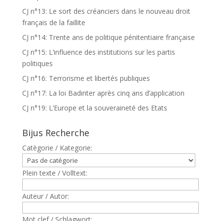
CJ n°13: Le sort des créanciers dans le nouveau droit
français de la faillite
CJ n°14: Trente ans de politique pénitentiaire française
CJ n°15: L’influence des institutions sur les partis
politiques
CJ n°16: Terrorisme et libertés publiques
CJ n°17: La loi Badinter après cinq ans d’application
CJ n°19: L’Europe et la souveraineté des Etats
Bijus Recherche
Catègorie / Kategorie:
Plein texte / Volltext:
Auteur / Autor:
Mot clef / Schlagwort: