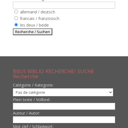
allemand / deutsch
francais / französisch
les deux / beide
BIJUS BIBLIO RECHERCHE/ SUCHE
Recherche
Catègorie / Kategorie:
Plein texte / Volltext:
Auteur / Autor:
Mot clef / Schlagwort: