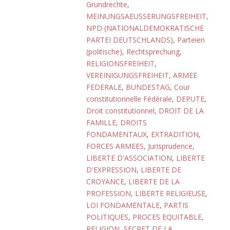
Grundrechte
,
MEINUNGSAEUSSERUNGSFREIHEIT
,
NPD (NATIONALDEMOKRATISCHE
PARTEI DEUTSCHLANDS)
,
Parteien
(politische)
,
Rechtsprechung
,
RELIGIONSFREIHEIT
,
VEREINIGUNGSFREIHEIT
,
ARMEE
FEDERALE
,
BUNDESTAG
,
Cour
constitutionnelle Fédérale
,
DEPUTE
,
Droit constitutionnel
,
DROIT DE LA
FAMILLE
,
DROITS
FONDAMENTAUX
,
EXTRADITION
,
FORCES ARMEES
,
Jurisprudence
,
LIBERTE D'ASSOCIATION
,
LIBERTE
D'EXPRESSION
,
LIBERTE DE
CROYANCE
,
LIBERTE DE LA
PROFESSION
,
LIBERTE RELIGIEUSE
,
LOI FONDAMENTALE
,
PARTIS
POLITIQUES
,
PROCES EQUITABLE
,
RELIGION
,
SECRET DE LA