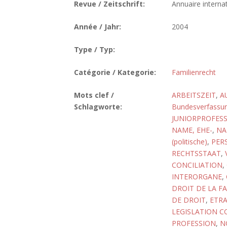
Revue / Zeitschrift:
Annuaire internat
Année / Jahr:
2004
Type / Typ:
Catégorie / Kategorie:
Familienrecht
Mots clef /
ARBEITSZEIT
,
A
Schlagworte:
Bundesverfassun
JUNIORPROFES
NAME, EHE-
,
NA
(politische)
,
PER
RECHTSSTAAT
,
CONCILIATION
,
INTERORGANE
,
DROIT DE LA F
DE DROIT
,
ETR
LEGISLATION 
PROFESSION
,
N