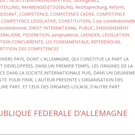
DE-
,
GESETZGEBUNGSKOMPETENZ
,
Grundgesetz
,
TEILUNG
,
RAHMENGESETZGEBUNG
,
Rechtsprechung
,
Reform
,
DESRAT
,
COMPETENCE
,
COMPETENCE CADRE
,
COMPETENCE
,
COMPETENCE LEGISLATIVE
,
CONSTITUTION
,
Cour constitutionnell
onstitutionnel
,
DROIT INTERNATIONAL PUBLIC
,
ENSEIGNEMENT
ERALISME
,
FEDERATION
,
Jurisprudence
,
LAENDER
,
LEGISLATION
ATION CONCURRENTE
,
LOI FONDAMENTALE
,
REFERENDUM
,
RTITION DES COMPETENCES
IVERS PAYS, DONT L'ALLEMAGNE, QUI CONSTITUE LA PART LA
T DEVELOPPEES, DANS UN PREMIER TEMPS, LES ORIGINES DE LA
ACE DANS LA SOCIETE INTERNATIONALE PUIS, DANS UN DEUXIEM
TE. POUR FINIR, L'AUTEUR PRESENTE L'ORGANISATION DES
UNE PART, ET CEUX DES ORGANES LOCAUX, D'AUTRE PART.
PUBLIQUE FEDERALE D’ALLEMAGNE