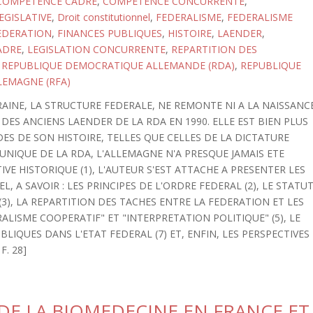
COMPETENCE CADRE
,
COMPETENCE CONCURRENTE
,
GISLATIVE
,
Droit constitutionnel
,
FEDERALISME
,
FEDERALISME
EDERATION
,
FINANCES PUBLIQUES
,
HISTOIRE
,
LAENDER
,
ADRE
,
LEGISLATION CONCURRENTE
,
REPARTITION DES
,
REPUBLIQUE DEMOCRATIQUE ALLEMANDE (RDA)
,
REPUBLIQUE
LEMAGNE (RFA)
INE, LA STRUCTURE FEDERALE, NE REMONTE NI A LA NAISSANC
 DES ANCIENS LAENDER DE LA RDA EN 1990. ELLE EST BIEN PLUS
ES DE SON HISTOIRE, TELLES QUE CELLES DE LA DICTATURE
 UNIQUE DE LA RDA, L'ALLEMAGNE N'A PRESQUE JAMAIS ETE
VE HISTORIQUE (1), L'AUTEUR S'EST ATTACHE A PRESENTER LES
, A SAVOIR : LES PRINCIPES DE L'ORDRE FEDERAL (2), LE STATU
(3), LA REPARTITION DES TACHES ENTRE LA FEDERATION ET LES
ERALISME COOPERATIF" ET "INTERPRETATION POLITIQUE" (5), LE
BLIQUES DANS L'ETAT FEDERAL (7) ET, ENFIN, LES PERSPECTIVES
F. 28]
DE LA BIOMEDECINE EN FRANCE ET