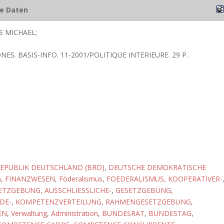
he Daten
S MICHAEL;
NES. BASIS-INFO. 11-2001/POLITIQUE INTERIEURE. 29 P.
EPUBLIK DEUTSCHLAND (BRD)
,
DEUTSCHE DEMOKRATISCHE
)
,
FINANZWESEN
,
Föderalismus
,
FOEDERALISMUS, KOOPERATIVER-
ETZGEBUNG, AUSSCHLIESSLICHE-
,
GESETZGEBUNG,
DE-
,
KOMPETENZVERTEILUNG
,
RAHMENGESETZGEBUNG
,
EN
,
Verwaltung
,
Administration
,
BUNDESRAT
,
BUNDESTAG
,