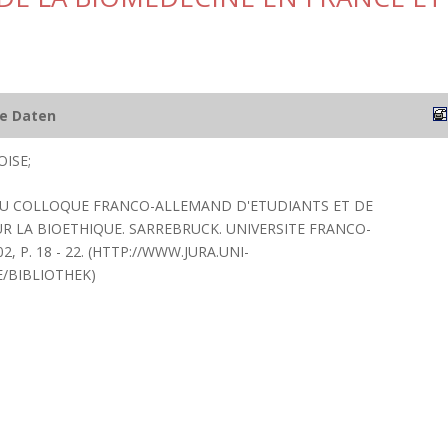
he Daten
ISE;
 DU COLLOQUE FRANCO-ALLEMAND D'ETUDIANTS ET DE
R LA BIOETHIQUE. SARREBRUCK. UNIVERSITE FRANCO-
, P. 18 - 22. (HTTP://WWW.JURA.UNI-
E/BIBLIOTHEK)