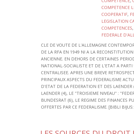
COMPETENCE
,
COMPETENCE LE
COOPERATIF
,
F
LEGISLATION C
COMPETENCES
FEDERALE D'AL
CLE DE VOUTE DE L'ALLEMAGNE CONTEMPORA
DE LA RFA EN 1949 NI A LA RECONSTITUTION
ANCIENNE. EN DEHORS DE CERTAINES PERIOD
NATIONAL-SOCIALISTE ET DE L'ETAT A PARTI
CENTRALISEE. APRES UNE BREVE RETROSPECTI
PRINCIPAUX ASPECTS DU FEDERALISME ACTUEL
D'ETAT DE LA FEDERATION ET DES LAENDER 
LAENDER (4), LE "TROISIEME NIVEAU" : "FED
BUNDESRAT (6), LE REGIME DES FINANCES PU
OFFERTES PAR CE FEDERALISME. [BIBLI BIJUS: 
LES SOURCES DU DROIT 