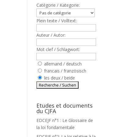
Catègorie / Kategorie:
Plein texte / Volltext:
Auteur / Autor:
Mot clef / Schlagwort:
allemand / deutsch
francais / französisch
les deux / beide
Etudes et documents
du CJFA
EDCEJF n°1 : Le Glossaire de
la loi fondamentale
EDCEJF n°2: La loi relative à la