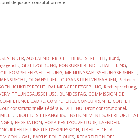
ional de justice constitutionnelle
USLAENDER
,
AUSLAENDERRECHT
,
BERUFSFREIHEIT
,
Bund
,
gsgericht
,
GESETZGEBUNG, KONKURRIERENDE-
,
HAEFTLING
,
SOR
,
KOMPETENZVERTEILUNG
,
MEINUNGSAEUSSERUNGSFREIHEIT
,
MENSRECHT
,
ORGANSTREIT
,
ORGANSTREITVERFAHREN
,
Parteien
SOENLICHKEITSRECHT
,
RAHMENGESETZGEBUNG
,
Rechtsprechung
,
VERMITTLUNGSAUSSCHUSS
,
BUNDESTAG
,
COMMISSION DE
COMPETENCE CADRE
,
COMPETENCE CONCURRENTE
,
CONFLIT
Cour constitutionnelle Fédérale
,
DETENU
,
Droit constitutionnel
,
AMILLE
,
DROIT DES ETRANGERS
,
ENSEIGNEMENT SUPERIEUR
,
ETAT
ANGER
,
FEDERATION
,
HORAIRES D'OUVERTURE
,
LAENDER
,
CONCURRENTE
,
LIBERTE D'EXPRESSION
,
LIBERTE DE LA
OM CONJUGAL
,
PARTIS POLITIQUES
,
REPARTITION DES