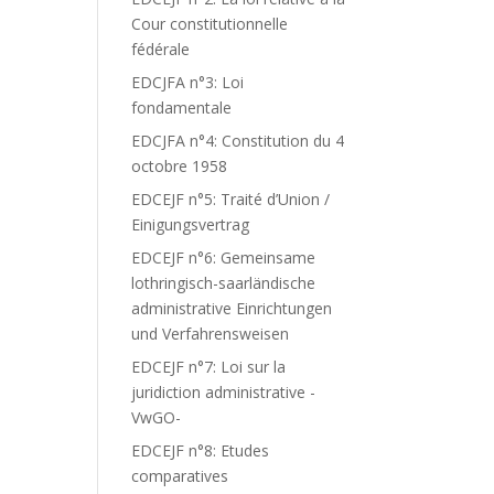
Cour constitutionnelle
fédérale
EDCJFA n°3: Loi
fondamentale
EDCJFA n°4: Constitution du 4
octobre 1958
EDCEJF n°5: Traité d’Union /
Einigungsvertrag
EDCEJF n°6: Gemeinsame
lothringisch-saarländische
administrative Einrichtungen
und Verfahrensweisen
EDCEJF n°7: Loi sur la
juridiction administrative -
VwGO-
EDCEJF n°8: Etudes
comparatives