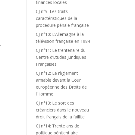
finances locales
CJ n°9: Les traits
caractéristiques de la
procedure pénale française
CJ n°10: L’Allemagne à la
télévision française en 1984
E
CJ n°11: Le trentenaire du
Centre d’Etudes Juridiques
Françaises
CJ n°12: Le règlement
T
amiable devant la Cour
européenne des Droits de
l’Homme
CJ n°13: Le sort des
créanciers dans le nouveau
droit français de la faillite
CJ n°14: Trente ans de
politique pénitentiaire