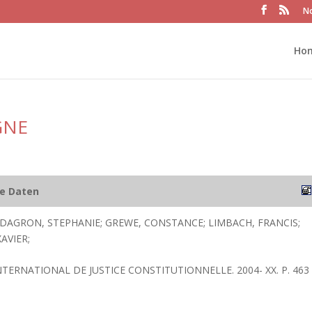
No
Ho
GNE
he Daten
; DAGRON, STEPHANIE; GREWE, CONSTANCE; LIMBACH, FRANCIS;
AVIER;
NTERNATIONAL DE JUSTICE CONSTITUTIONNELLE. 2004- XX. P. 463