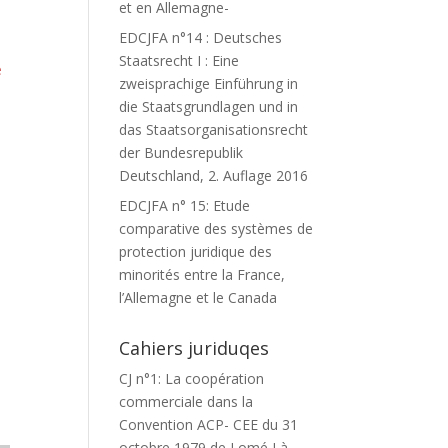
et en Allemagne-
EDCJFA n°14 : Deutsches
Staatsrecht I : Eine
e
zweisprachige Einführung in
die Staatsgrundlagen und in
das Staatsorganisationsrecht
der Bundesrepublik
Deutschland, 2. Auflage 2016
EDCJFA n° 15: Etude
comparative des systèmes de
E
protection juridique des
minorités entre la France,
l’Allemagne et le Canada
Cahiers juriduqes
CJ n°1: La coopération
commerciale dans la
Convention ACP- CEE du 31
octobre 1979 de Lomé I à