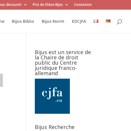
us découvrir
Prix de thèse Bijus
Connexion
me
Bijus Biblio
Bijus Norm
EDCJFA
Bijus est un service de
la Chaire de droit
public du Centre
juridique franco-
allemand
Bijus Recherche