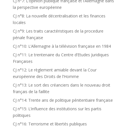
CJ n°7: L’opinion publique française et l’Allemagne dans
la perspective européenne
CJ n°8: La nouvelle décentralisation et les finances
locales
CJ n°9: Les traits caractéristiques de la procedure
pénale française
CJ n°10: L’Allemagne à la télévision française en 1984
CJ n°11: Le trentenaire du Centre d’Etudes Juridiques
Françaises
CJ n°12: Le règlement amiable devant la Cour
européenne des Droits de l’Homme
CJ n°13: Le sort des créanciers dans le nouveau droit
français de la faillite
CJ n°14: Trente ans de politique pénitentiaire française
CJ n°15: L’influence des institutions sur les partis
politiques
CJ n°16: Terrorisme et libertés publiques