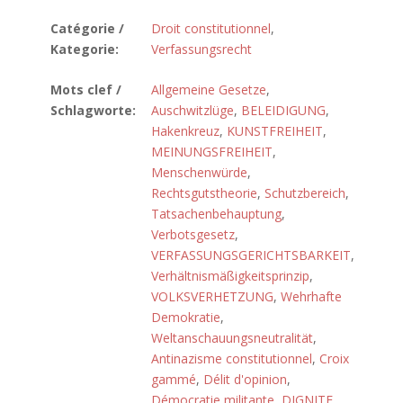
Catégorie /
Droit constitutionnel
,
Kategorie:
Verfassungsrecht
Mots clef /
Allgemeine Gesetze
,
Schlagworte:
Auschwitzlüge
,
BELEIDIGUNG
,
Hakenkreuz
,
KUNSTFREIHEIT
,
MEINUNGSFREIHEIT
,
Menschenwürde
,
Rechtsgutstheorie
,
Schutzbereich
,
Tatsachenbehauptung
,
Verbotsgesetz
,
VERFASSUNGSGERICHTSBARKEIT
,
Verhältnismäßigkeitsprinzip
,
VOLKSVERHETZUNG
,
Wehrhafte
Demokratie
,
Weltanschauungsneutralität
,
Antinazisme constitutionnel
,
Croix
gammé
,
Délit d'opinion
,
Démocratie militante
,
DIGNITE