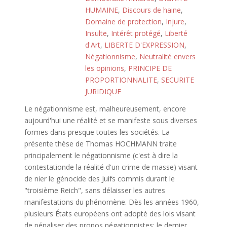
HUMAINE
,
Discours de haine
,
Domaine de protection
,
Injure
,
Insulte
,
Intérêt protégé
,
Liberté
d'Art
,
LIBERTE D'EXPRESSION
,
Négationnisme
,
Neutralité envers
les opinions
,
PRINCIPE DE
PROPORTIONNALITE
,
SECURITE
JURIDIQUE
Le négationnisme est, malheureusement, encore
aujourd'hui une réalité et se manifeste sous diverses
formes dans presque toutes les sociétés. La
présente thèse de Thomas HOCHMANN traite
principalement le négationnisme (c'est à dire la
contestationde la réalité d'un crime de masse) visant
de nier le génocide des Juifs commis durant le
"troisième Reich", sans délaisser les autres
manifestations du phénomène. Dès les années 1960,
plusieurs États européens ont adopté des lois visant
de pénaliser des propos négationnistes; le dernier