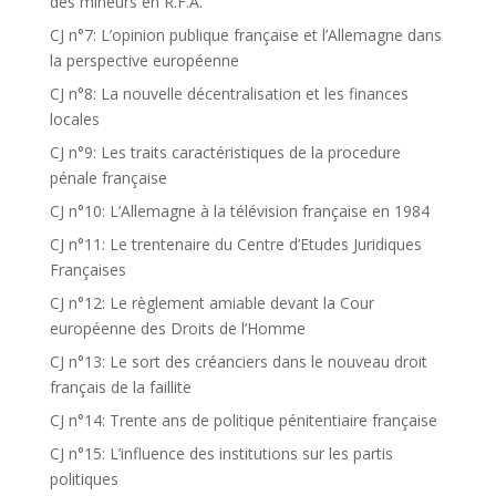
des mineurs en R.F.A.
CJ n°7: L’opinion publique française et l’Allemagne dans
la perspective européenne
CJ n°8: La nouvelle décentralisation et les finances
locales
CJ n°9: Les traits caractéristiques de la procedure
pénale française
CJ n°10: L’Allemagne à la télévision française en 1984
CJ n°11: Le trentenaire du Centre d’Etudes Juridiques
Françaises
CJ n°12: Le règlement amiable devant la Cour
européenne des Droits de l’Homme
CJ n°13: Le sort des créanciers dans le nouveau droit
français de la faillite
CJ n°14: Trente ans de politique pénitentiaire française
CJ n°15: L’influence des institutions sur les partis
politiques