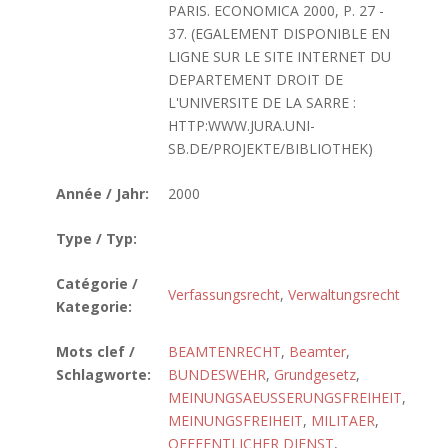
PARIS. ECONOMICA 2000, P. 27 -
37. (EGALEMENT DISPONIBLE EN
LIGNE SUR LE SITE INTERNET DU
DEPARTEMENT DROIT DE
L'UNIVERSITE DE LA SARRE :
HTTP:WWW.JURA.UNI-
SB.DE/PROJEKTE/BIBLIOTHEK)
Année / Jahr:
2000
Type / Typ:
Catégorie /
Verfassungsrecht
,
Verwaltungsrecht
Kategorie:
Mots clef /
BEAMTENRECHT
,
Beamter
,
Schlagworte:
BUNDESWEHR
,
Grundgesetz
,
MEINUNGSAEUSSERUNGSFREIHEIT
,
MEINUNGSFREIHEIT
,
MILITAER
,
OEFFENTLICHER DIENST
,