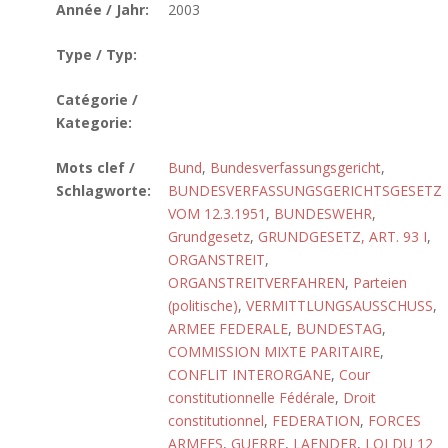
Année / Jahr:
2003
Type / Typ:
Catégorie /
Kategorie:
Mots clef /
Bund
,
Bundesverfassungsgericht
,
Schlagworte:
BUNDESVERFASSUNGSGERICHTSGESETZ
VOM 12.3.1951
,
BUNDESWEHR
,
Grundgesetz
,
GRUNDGESETZ, ART. 93 I
,
ORGANSTREIT
,
ORGANSTREITVERFAHREN
,
Parteien
(politische)
,
VERMITTLUNGSAUSSCHUSS
,
ARMEE FEDERALE
,
BUNDESTAG
,
COMMISSION MIXTE PARITAIRE
,
CONFLIT INTERORGANE
,
Cour
constitutionnelle Fédérale
,
Droit
constitutionnel
,
FEDERATION
,
FORCES
ARMEES
,
GUERRE
,
LAENDER
,
LOI DU 12