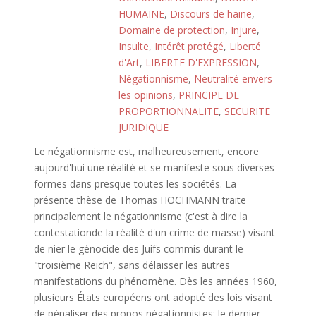
HUMAINE
,
Discours de haine
,
Domaine de protection
,
Injure
,
Insulte
,
Intérêt protégé
,
Liberté
d'Art
,
LIBERTE D'EXPRESSION
,
Négationnisme
,
Neutralité envers
les opinions
,
PRINCIPE DE
PROPORTIONNALITE
,
SECURITE
JURIDIQUE
Le négationnisme est, malheureusement, encore
aujourd'hui une réalité et se manifeste sous diverses
formes dans presque toutes les sociétés. La
présente thèse de Thomas HOCHMANN traite
principalement le négationnisme (c'est à dire la
contestationde la réalité d'un crime de masse) visant
de nier le génocide des Juifs commis durant le
"troisième Reich", sans délaisser les autres
manifestations du phénomène. Dès les années 1960,
plusieurs États européens ont adopté des lois visant
de pénaliser des propos négationnistes; le dernier