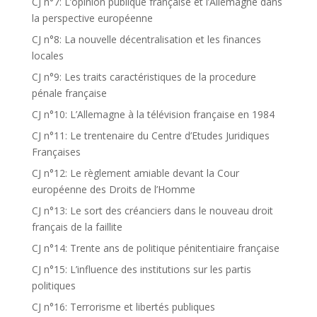
CJ n°7: L’opinion publique française et l’Allemagne dans
la perspective européenne
CJ n°8: La nouvelle décentralisation et les finances
locales
CJ n°9: Les traits caractéristiques de la procedure
pénale française
CJ n°10: L’Allemagne à la télévision française en 1984
CJ n°11: Le trentenaire du Centre d’Etudes Juridiques
Françaises
CJ n°12: Le règlement amiable devant la Cour
européenne des Droits de l’Homme
CJ n°13: Le sort des créanciers dans le nouveau droit
français de la faillite
CJ n°14: Trente ans de politique pénitentiaire française
CJ n°15: L’influence des institutions sur les partis
politiques
CJ n°16: Terrorisme et libertés publiques