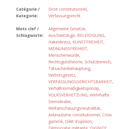
Catégorie /
Droit constitutionnel
,
Kategorie:
Verfassungsrecht
Mots clef /
Allgemeine Gesetze
,
Schlagworte:
Auschwitzlüge
,
BELEIDIGUNG
,
Hakenkreuz
,
KUNSTFREIHEIT
,
MEINUNGSFREIHEIT
,
Menschenwürde
,
Rechtsgutstheorie
,
Schutzbereich
,
Tatsachenbehauptung
,
Verbotsgesetz
,
VERFASSUNGSGERICHTSBARKEIT
,
Verhältnismäßigkeitsprinzip
,
VOLKSVERHETZUNG
,
Wehrhafte
Demokratie
,
Weltanschauungsneutralität
,
Antinazisme constitutionnel
,
Croix
gammé
,
Délit d'opinion
,
Démocratie militante
,
DIGNITE