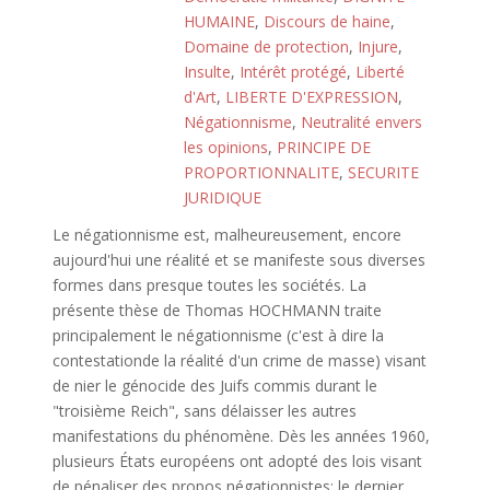
HUMAINE
,
Discours de haine
,
Domaine de protection
,
Injure
,
Insulte
,
Intérêt protégé
,
Liberté
d'Art
,
LIBERTE D'EXPRESSION
,
Négationnisme
,
Neutralité envers
les opinions
,
PRINCIPE DE
PROPORTIONNALITE
,
SECURITE
JURIDIQUE
Le négationnisme est, malheureusement, encore
aujourd'hui une réalité et se manifeste sous diverses
formes dans presque toutes les sociétés. La
présente thèse de Thomas HOCHMANN traite
principalement le négationnisme (c'est à dire la
contestationde la réalité d'un crime de masse) visant
de nier le génocide des Juifs commis durant le
"troisième Reich", sans délaisser les autres
manifestations du phénomène. Dès les années 1960,
plusieurs États européens ont adopté des lois visant
de pénaliser des propos négationnistes; le dernier