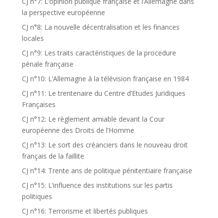
CJ n°7: L’opinion publique française et l’Allemagne dans
la perspective européenne
CJ n°8: La nouvelle décentralisation et les finances
locales
CJ n°9: Les traits caractéristiques de la procedure
pénale française
CJ n°10: L’Allemagne à la télévision française en 1984
CJ n°11: Le trentenaire du Centre d’Etudes Juridiques
Françaises
CJ n°12: Le règlement amiable devant la Cour
européenne des Droits de l’Homme
CJ n°13: Le sort des créanciers dans le nouveau droit
français de la faillite
CJ n°14: Trente ans de politique pénitentiaire française
CJ n°15: L’influence des institutions sur les partis
politiques
CJ n°16: Terrorisme et libertés publiques