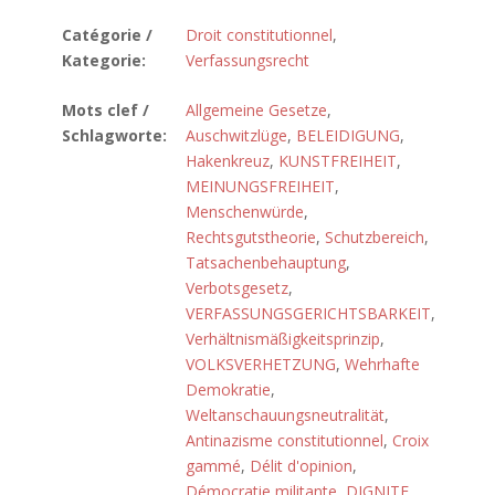
Catégorie /
Droit constitutionnel
,
Kategorie:
Verfassungsrecht
Mots clef /
Allgemeine Gesetze
,
Schlagworte:
Auschwitzlüge
,
BELEIDIGUNG
,
Hakenkreuz
,
KUNSTFREIHEIT
,
MEINUNGSFREIHEIT
,
Menschenwürde
,
Rechtsgutstheorie
,
Schutzbereich
,
Tatsachenbehauptung
,
Verbotsgesetz
,
VERFASSUNGSGERICHTSBARKEIT
,
Verhältnismäßigkeitsprinzip
,
VOLKSVERHETZUNG
,
Wehrhafte
Demokratie
,
Weltanschauungsneutralität
,
Antinazisme constitutionnel
,
Croix
gammé
,
Délit d'opinion
,
Démocratie militante
,
DIGNITE