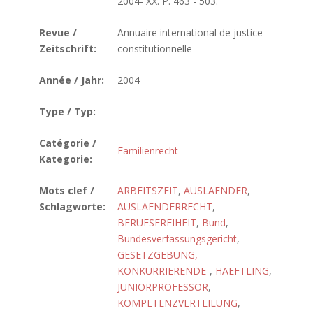
2004- XX. P. 463 - 503.
Revue /
Annuaire international de justice
Zeitschrift:
constitutionnelle
Année / Jahr:
2004
Type / Typ:
Catégorie /
Familienrecht
Kategorie:
Mots clef /
ARBEITSZEIT
,
AUSLAENDER
,
Schlagworte:
AUSLAENDERRECHT
,
BERUFSFREIHEIT
,
Bund
,
Bundesverfassungsgericht
,
GESETZGEBUNG,
KONKURRIERENDE-
,
HAEFTLING
,
JUNIORPROFESSOR
,
KOMPETENZVERTEILUNG
,