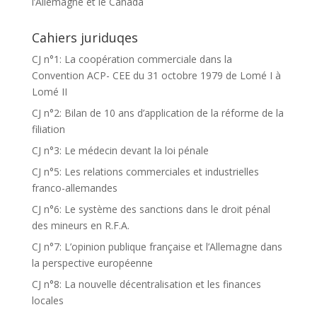
l’Allemagne et le Canada
Cahiers juriduqes
CJ n°1: La coopération commerciale dans la
Convention ACP- CEE du 31 octobre 1979 de Lomé I à
Lomé II
CJ n°2: Bilan de 10 ans d’application de la réforme de la
filiation
CJ n°3: Le médecin devant la loi pénale
CJ n°5: Les relations commerciales et industrielles
franco-allemandes
CJ n°6: Le système des sanctions dans le droit pénal
des mineurs en R.F.A.
CJ n°7: L’opinion publique française et l’Allemagne dans
la perspective européenne
CJ n°8: La nouvelle décentralisation et les finances
locales