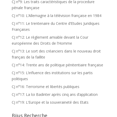
CJ n°9: Les traits caractéristiques de la procedure
pénale française
CJ n°10: L’Allemagne à la télévision française en 1984
CJ n°11: Le trentenaire du Centre d’Etudes Juridiques
Françaises
CJ n°12: Le règlement amiable devant la Cour
européenne des Droits de l’Homme
CJ n°13: Le sort des créanciers dans le nouveau droit
français de la faillite
CJ n°14: Trente ans de politique pénitentiaire française
CJ n°15: L’influence des institutions sur les partis
politiques
CJ n°16: Terrorisme et libertés publiques
CJ n°17: La loi Badinter après cinq ans d’application
CJ n°19: L’Europe et la souveraineté des Etats
Bijus Recherche