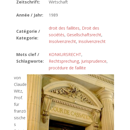
Zeitschrift:
Wirtschaft
Année / Jahr:
1989
droit des faillites
,
Droit des
Catégorie /
sociétés
,
Gesellschaftsrecht
,
Kategorie:
Insolvenzrecht
,
Insolvenzrecht
Mots clef /
KONKURSRECHT
,
Schlagworte:
Rechtsprechung
,
Jurisprudence
,
procédure de faillite
von
Claude
Witz,
Prof.
für
franzö
sische
s