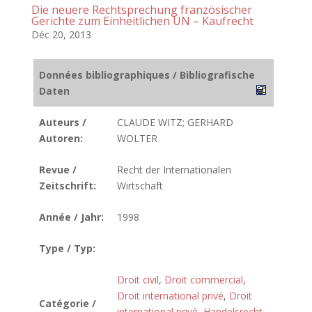
Die neuere Rechtsprechung französischer
Gerichte zum Einheitlichen UN – Kaufrecht
Déc 20, 2013
Données bibliographiques / Bibliografische
Daten
Auteurs /
CLAUDE WITZ; GERHARD
Autoren:
WOLTER
Revue /
Recht der Internationalen
Zeitschrift:
Wirtschaft
Année / Jahr:
1998
Type / Typ:
Droit civil
,
Droit commercial
,
Droit international privé
,
Droit
Catégorie /
international privé
,
Handelsrecht
,