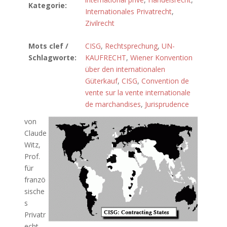
Kategorie:
Internationales Privatrecht
,
Zivilrecht
Mots clef /
CISG
,
Rechtsprechung
,
UN-
Schlagworte:
KAUFRECHT
,
Wiener Konvention
über den internationalen
Güterkauf
,
CISG
,
Convention de
vente sur la vente internationale
de marchandises
,
Jurisprudence
von
Claude
Witz,
Prof.
für
franzö
sische
s
Privatr
echt