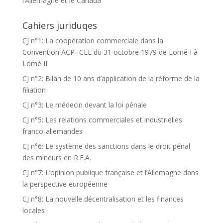
l’Allemagne et le Canada
Cahiers juriduqes
CJ n°1: La coopération commerciale dans la
Convention ACP- CEE du 31 octobre 1979 de Lomé I à
Lomé II
CJ n°2: Bilan de 10 ans d’application de la réforme de la
filiation
CJ n°3: Le médecin devant la loi pénale
CJ n°5: Les relations commerciales et industrielles
franco-allemandes
CJ n°6: Le système des sanctions dans le droit pénal
des mineurs en R.F.A.
CJ n°7: L’opinion publique française et l’Allemagne dans
la perspective européenne
CJ n°8: La nouvelle décentralisation et les finances
locales