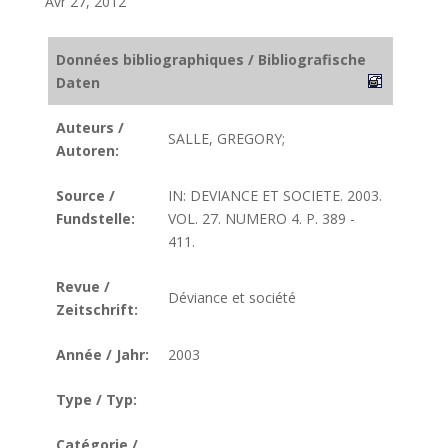
Avr 27, 2012
Données bibliographiques / Bibliografische
Daten
Auteurs /
SALLE, GREGORY;
Autoren:
Source /
IN: DEVIANCE ET SOCIETE. 2003.
Fundstelle:
VOL. 27. NUMERO 4. P. 389 -
411.
Revue /
Déviance et société
Zeitschrift:
Année / Jahr:
2003
Type / Typ:
Catégorie /