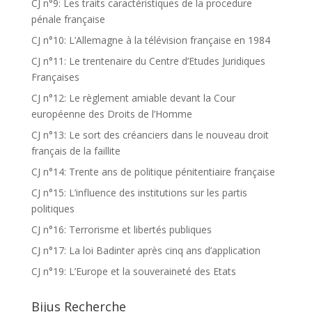
CJ n°9: Les traits caractéristiques de la procedure
pénale française
CJ n°10: L’Allemagne à la télévision française en 1984
CJ n°11: Le trentenaire du Centre d’Etudes Juridiques
Françaises
CJ n°12: Le règlement amiable devant la Cour
européenne des Droits de l’Homme
CJ n°13: Le sort des créanciers dans le nouveau droit
français de la faillite
CJ n°14: Trente ans de politique pénitentiaire française
CJ n°15: L’influence des institutions sur les partis
politiques
CJ n°16: Terrorisme et libertés publiques
CJ n°17: La loi Badinter après cinq ans d’application
CJ n°19: L’Europe et la souveraineté des Etats
Bijus Recherche