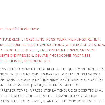
tum
,
Propriété intellectuelle
ENTUMSRECHT
,
FORSCHUNG
,
KUNSTWERK
,
MEINUNGSFREIHEIT
,
RHEBER
,
URHEBERRECHT
,
VERGUETUNG
,
WIEDERGABE
,
CITATION
,
R
,
DROIT DE PROPRIETE
,
ENSEIGNEMENT
,
ENVIRONNEMENT
BERTE D'EXPRESSION
,
OEUVRE
,
PHOTOCOPIE
,
PROPRIETE
E
,
RECHERCHE
,
REPRODUCTION
 FINS D'ENSEIGNEMENT ET DE RECHERCHE, QUASIMENT IGNOREES
PRESSEMENT MENTIONNEES PAR LA DIRECTIVE DU 22 MAI 2001
SINS DANS LA SOCIETE DE L'INFORMATION. NOMBREUX SONT LES
S LEUR SYSTEME JURIDIQUE. IL EN EST AINSI DE
N PREMIER TEMPS, A PRESENTER LA TENEUR DES EXCEPTIONS AU
NT ET DE RECHERCHE EN DROIT ALLEMAND. IL EXAMINE LEUR
DANS UN SECOND TEMPS, IL ANALYSE LE FONCTIONNEMENT DE