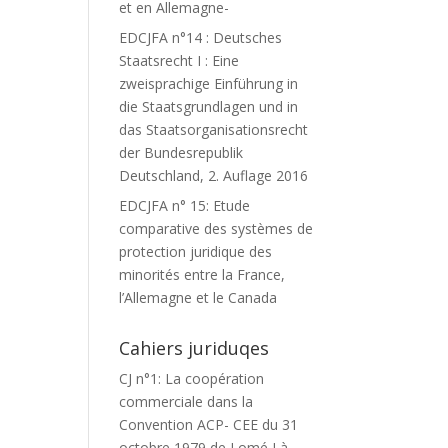
et en Allemagne-
EDCJFA n°14 : Deutsches
Staatsrecht I : Eine
zweisprachige Einführung in
die Staatsgrundlagen und in
das Staatsorganisationsrecht
der Bundesrepublik
Deutschland, 2. Auflage 2016
EDCJFA n° 15: Etude
comparative des systèmes de
protection juridique des
minorités entre la France,
l’Allemagne et le Canada
Cahiers juriduqes
CJ n°1: La coopération
commerciale dans la
Convention ACP- CEE du 31
octobre 1979 de Lomé I à