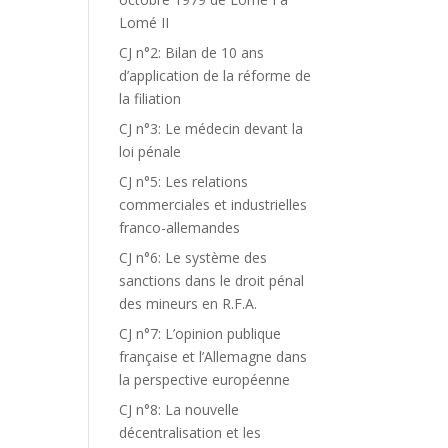
Lomé II
CJ n°2: Bilan de 10 ans
d’application de la réforme de
la filiation
CJ n°3: Le médecin devant la
loi pénale
CJ n°5: Les relations
commerciales et industrielles
franco-allemandes
CJ n°6: Le système des
sanctions dans le droit pénal
des mineurs en R.F.A.
CJ n°7: L’opinion publique
française et l’Allemagne dans
la perspective européenne
CJ n°8: La nouvelle
décentralisation et les