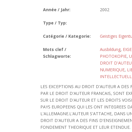
Année / Jahr:
2002
Type / Typ:
Catégorie / Kategorie:
Geistiges Eigen
Mots clef /
Ausbildung
,
EIG
Schlagworte:
PHOTOKOPIE
,
U
DROIT D'AUTEU
NUMERIQUE
,
LI
INTELLECTUELL
LES EXCEPTIONS AU DROIT D'AUTEUR A DES
PAR LE DROIT D'AUTEUR FRANCAIS, SONT EX
SUR LE DROIT D'AUTEUR ET LES DROITS VOI
PAYS EUROPEENS QUI LES ONT INTEGREES DAN
L'ALLEMAGNE.L'AUTEUR S'ATTACHE, DANS U
DROIT D'AUTEUR A DES FINS D'ENSEIGNEME
FONDEMENT THEORIQUE ET LEUR ETENDUE. 