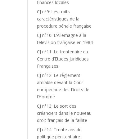
finances locales
CJ n°9: Les traits
caractéristiques de la
procedure pénale française
CJ n°10: L’Allemagne à la
télévision française en 1984
CJ n°11: Le trentenaire du
Centre d’Etudes Juridiques
Françaises
CJ n°12: Le règlement
amiable devant la Cour
européenne des Droits de
l’Homme
CJ n°13: Le sort des
créanciers dans le nouveau
droit français de la faillite
CJ n°14: Trente ans de
politique pénitentiaire