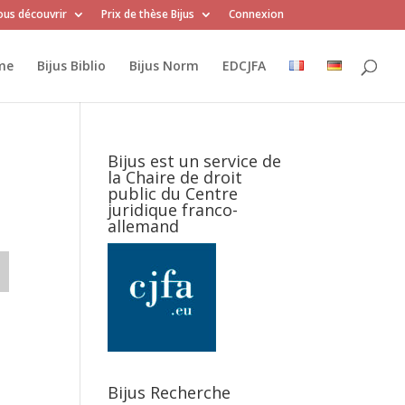
us découvrir
Prix de thèse Bijus
Connexion
me
Bijus Biblio
Bijus Norm
EDCJFA
Bijus est un service de
la Chaire de droit
public du Centre
juridique franco-
allemand
Bijus Recherche