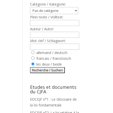
Catègorie / Kategorie:
Plein texte / Volltext:
Auteur / Autor:
Mot clef / Schlagwort:
allemand / deutsch
francais / französisch
les deux / beide
Etudes et documents
du CJFA
EDCEJF n°1 : Le Glossaire de
la loi fondamentale
EDCEJF n°2: La loi relative à la