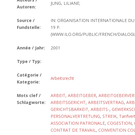
JUNG, LILIANE;
Autoren:
Source /
IN: ORGANISATION INTERNATIONALE DU T
Fundstelle:
19 P.
(WWW.ILO.ORG/PUBLIC/FRENCH/DIALOGUE
Année / Jahr:
2001
Type / Typ:
Catégorie /
Arbeitsrecht
Kategorie:
Mots clef /
ARBEIT
,
ARBEITGEBER
,
ARBEITGEBERVE
Schlagworte:
ARBEITSGERICHT
,
ARBEITSVERTRAG
,
ARB
GERICHTSBARKEIT, ARBEITS-
,
GEWERKSC
PERSONALVERTRETUNG
,
STREIK
,
Tarifver
ASSOCIATION PATRONALE
,
COGESTION
,
CONTRAT DE TRAVAIL
,
CONVENTION COL