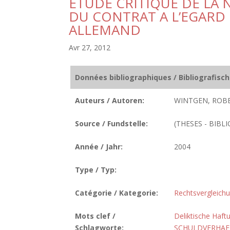
ETUDE CRITIQUE DE LA 
DU CONTRAT A L’EGARD 
ALLEMAND
Avr 27, 2012
Données bibliographiques / Bibliografisc
Auteurs / Autoren:
WINTGEN, ROBE
Source / Fundstelle:
(THESES - BIBLI
Année / Jahr:
2004
Type / Typ:
Catégorie / Kategorie:
Rechtsvergleich
Mots clef /
Deliktische Haft
Schlagworte:
SCHULDVERHAE