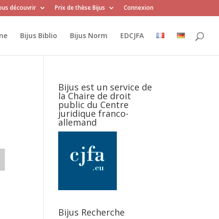
us découvrir
Prix de thèse Bijus
Connexion
me
Bijus Biblio
Bijus Norm
EDCJFA
Bijus est un service de
la Chaire de droit
public du Centre
juridique franco-
allemand
Bijus Recherche