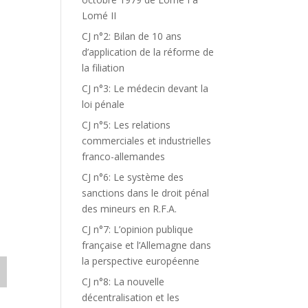
Lomé II
CJ n°2: Bilan de 10 ans
d’application de la réforme de
la filiation
CJ n°3: Le médecin devant la
loi pénale
CJ n°5: Les relations
commerciales et industrielles
franco-allemandes
CJ n°6: Le système des
sanctions dans le droit pénal
des mineurs en R.F.A.
CJ n°7: L’opinion publique
française et l’Allemagne dans
la perspective européenne
CJ n°8: La nouvelle
décentralisation et les