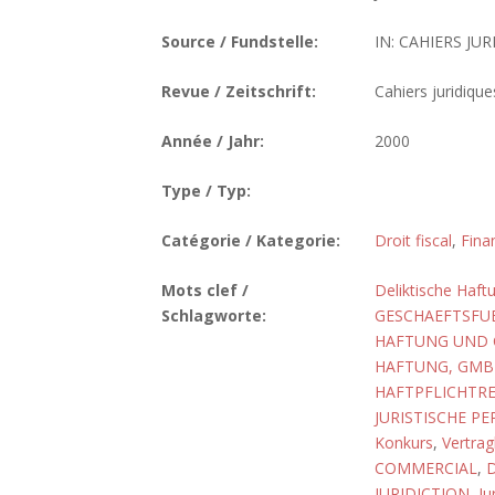
Source / Fundstelle:
IN: CAHIERS JUR
Revue / Zeitschrift:
Cahiers juridique
Année / Jahr:
2000
Type / Typ:
Catégorie / Kategorie:
Droit fiscal
,
Fina
Mots clef /
Deliktische Haft
Schlagworte:
GESCHAEFTSFU
HAFTUNG UND 
HAFTUNG, GMB
HAFTPFLICHTR
JURISTISCHE P
Konkurs
,
Vertrag
COMMERCIAL
,
D
JURIDICTION
,
Ju