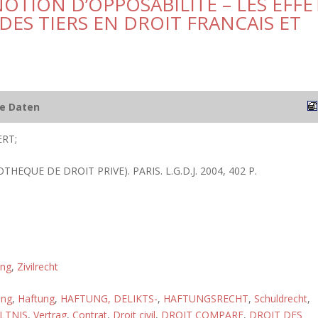
NOTION D’OPPOSABILITE – LES EFFE
DES TIERS EN DROIT FRANCAIS ET
he Daten
RT;
OTHEQUE DE DROIT PRIVE). PARIS. L.G.D.J. 2004, 402 P.
ung
,
Zivilrecht
ung
,
Haftung
,
HAFTUNG, DELIKTS-
,
HAFTUNGSRECHT
,
Schuldrecht
,
LTNIS
,
Vertrag
,
Contrat
,
Droit civil
,
DROIT COMPARE
,
DROIT DES