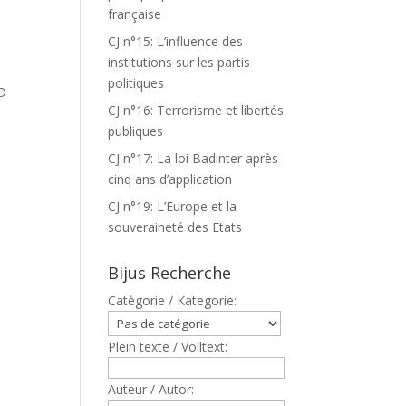
française
CJ n°15: L’influence des
institutions sur les partis
politiques
D
CJ n°16: Terrorisme et libertés
,
publiques
CJ n°17: La loi Badinter après
cinq ans d’application
CJ n°19: L’Europe et la
souveraineté des Etats
Bijus Recherche
Catègorie / Kategorie:
Plein texte / Volltext:
Auteur / Autor: