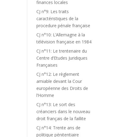
finances locales
CJ n°9: Les traits
caractéristiques de la
procedure pénale française
CJ n°10: L’Allemagne à la
télévision française en 1984
CJ n°11: Le trentenaire du
Centre d’Etudes Juridiques
Françaises
CJ n°12: Le règlement
amiable devant la Cour
européenne des Droits de
l’Homme
CJ n°13: Le sort des
créanciers dans le nouveau
droit français de la faillite
CJ n°14: Trente ans de
politique pénitentiaire