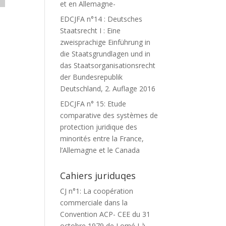
et en Allemagne-
EDCJFA n°14 : Deutsches
Staatsrecht I : Eine
zweisprachige Einführung in
die Staatsgrundlagen und in
das Staatsorganisationsrecht
der Bundesrepublik
Deutschland, 2. Auflage 2016
EDCJFA n° 15: Etude
comparative des systèmes de
protection juridique des
minorités entre la France,
,
l’Allemagne et le Canada
Cahiers juriduqes
CJ n°1: La coopération
commerciale dans la
Convention ACP- CEE du 31
octobre 1979 de Lomé I à