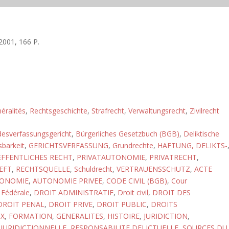
001, 166 P.
éralités
,
Rechtsgeschichte
,
Strafrecht
,
Verwaltungsrecht
,
Zivilrecht
esverfassungsgericht
,
Bürgerliches Gesetzbuch (BGB)
,
Deliktische
sbarkeit
,
GERICHTSVERFASSUNG
,
Grundrechte
,
HAFTUNG, DELIKTS-
FFENTLICHES RECHT
,
PRIVATAUTONOMIE
,
PRIVATRECHT
,
EFT
,
RECHTSQUELLE
,
Schuldrecht
,
VERTRAUENSSCHUTZ
,
ACTE
ONOMIE
,
AUTONOMIE PRIVEE
,
CODE CIVIL (BGB)
,
Cour
 Fédérale
,
DROIT ADMINISTRATIF
,
Droit civil
,
DROIT DES
DROIT PENAL
,
DROIT PRIVE
,
DROIT PUBLIC
,
DROITS
X
,
FORMATION
,
GENERALITES
,
HISTOIRE
,
JURIDICTION
,
JURIDICTIONNELLE
,
RESPONSABILITE DELICTUELLE
,
SOURCES DU