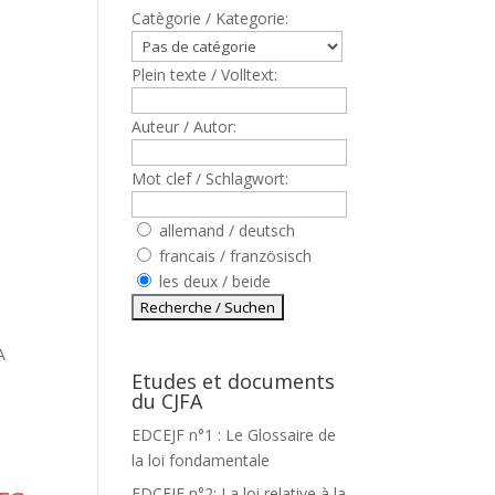
Catègorie / Kategorie:
Plein texte / Volltext:
Auteur / Autor:
Mot clef / Schlagwort:
allemand / deutsch
francais / französisch
les deux / beide
A
Etudes et documents
du CJFA
EDCEJF n°1 : Le Glossaire de
la loi fondamentale
EDCEJF n°2: La loi relative à la