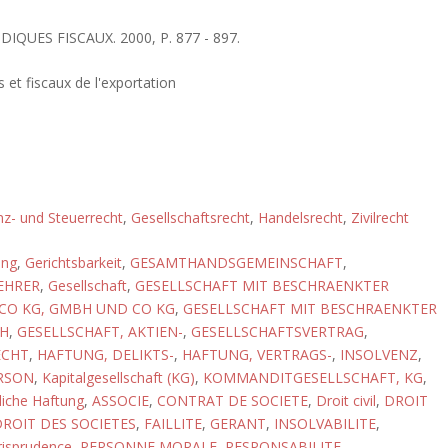
IDIQUES FISCAUX. 2000, P. 877 - 897.
s et fiscaux de l'exportation
nz- und Steuerrecht
,
Gesellschaftsrecht
,
Handelsrecht
,
Zivilrecht
ung
,
Gerichtsbarkeit
,
GESAMTHANDSGEMEINSCHAFT
,
EHRER
,
Gesellschaft
,
GESELLSCHAFT MIT BESCHRAENKTER
CO KG, GMBH UND CO KG
,
GESELLSCHAFT MIT BESCHRAENKTER
H
,
GESELLSCHAFT, AKTIEN-
,
GESELLSCHAFTSVERTRAG
,
ECHT
,
HAFTUNG, DELIKTS-
,
HAFTUNG, VERTRAGS-
,
INSOLVENZ
,
ERSON
,
Kapitalgesellschaft (KG)
,
KOMMANDITGESELLSCHAFT, KG
,
liche Haftung
,
ASSOCIE
,
CONTRAT DE SOCIETE
,
Droit civil
,
DROIT
ROIT DES SOCIETES
,
FAILLITE
,
GERANT
,
INSOLVABILITE
,
risprudence
,
PERSONNE MORALE
,
RESPONSABILITE
,