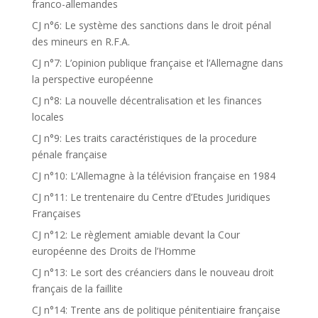
franco-allemandes
CJ n°6: Le système des sanctions dans le droit pénal
des mineurs en R.F.A.
CJ n°7: L’opinion publique française et l’Allemagne dans
la perspective européenne
CJ n°8: La nouvelle décentralisation et les finances
locales
CJ n°9: Les traits caractéristiques de la procedure
pénale française
CJ n°10: L’Allemagne à la télévision française en 1984
CJ n°11: Le trentenaire du Centre d’Etudes Juridiques
Françaises
CJ n°12: Le règlement amiable devant la Cour
européenne des Droits de l’Homme
CJ n°13: Le sort des créanciers dans le nouveau droit
français de la faillite
CJ n°14: Trente ans de politique pénitentiaire française