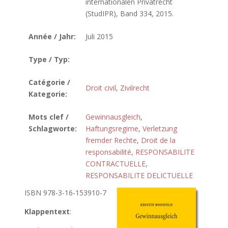
internationalen Privatrecht
(StudIPR), Band 334, 2015.
Année / Jahr:
Juli 2015
Type / Typ:
Catégorie /
Droit civil
,
Zivilrecht
Kategorie:
Mots clef /
Gewinnausgleich
,
Schlagworte:
Haftungsregime
,
Verletzung
fremder Rechte
,
Droit de la
responsabilité
,
RESPONSABILITE
CONTRACTUELLE
,
RESPONSABILITE DELICTUELLE
ISBN 978-3-16-153910-7
Klappentext
: