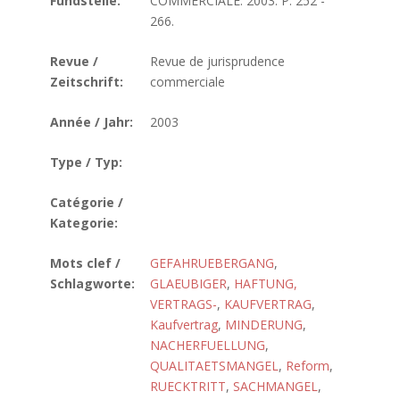
Fundstelle:
COMMERCIALE. 2003. P. 252 -
266.
Revue /
Revue de jurisprudence
Zeitschrift:
commerciale
Année / Jahr:
2003
Type / Typ:
Catégorie /
Kategorie:
Mots clef /
GEFAHRUEBERGANG
,
Schlagworte:
GLAEUBIGER
,
HAFTUNG,
VERTRAGS-
,
KAUFVERTRAG
,
Kaufvertrag
,
MINDERUNG
,
NACHERFUELLUNG
,
QUALITAETSMANGEL
,
Reform
,
RUECKTRITT
,
SACHMANGEL
,