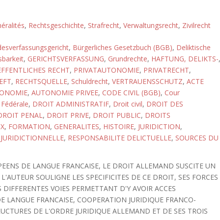
éralités
,
Rechtsgeschichte
,
Strafrecht
,
Verwaltungsrecht
,
Zivilrecht
esverfassungsgericht
,
Bürgerliches Gesetzbuch (BGB)
,
Deliktische
sbarkeit
,
GERICHTSVERFASSUNG
,
Grundrechte
,
HAFTUNG, DELIKTS-
FFENTLICHES RECHT
,
PRIVATAUTONOMIE
,
PRIVATRECHT
,
EFT
,
RECHTSQUELLE
,
Schuldrecht
,
VERTRAUENSSCHUTZ
,
ACTE
ONOMIE
,
AUTONOMIE PRIVEE
,
CODE CIVIL (BGB)
,
Cour
 Fédérale
,
DROIT ADMINISTRATIF
,
Droit civil
,
DROIT DES
DROIT PENAL
,
DROIT PRIVE
,
DROIT PUBLIC
,
DROITS
X
,
FORMATION
,
GENERALITES
,
HISTOIRE
,
JURIDICTION
,
JURIDICTIONNELLE
,
RESPONSABILITE DELICTUELLE
,
SOURCES DU
PEENS DE LANGUE FRANCAISE, LE DROIT ALLEMAND SUSCITE UN
L'AUTEUR SOULIGNE LES SPECIFICITES DE CE DROIT, SES FORCES
ES DIFFERENTES VOIES PERMETTANT D'Y AVOIR ACCES
DE LANGUE FRANCAISE, COOPERATION JURIDIQUE FRANCO-
RUCTURES DE L'ORDRE JURIDIQUE ALLEMAND ET DE SES TROIS