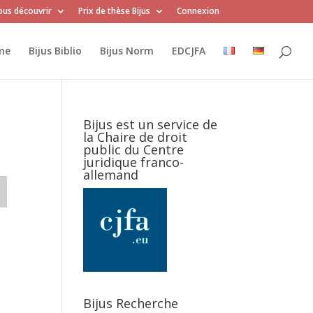
us découvrir
Prix de thèse Bijus
Connexion
me
Bijus Biblio
Bijus Norm
EDCJFA
Bijus est un service de
la Chaire de droit
public du Centre
juridique franco-
allemand
Bijus Recherche