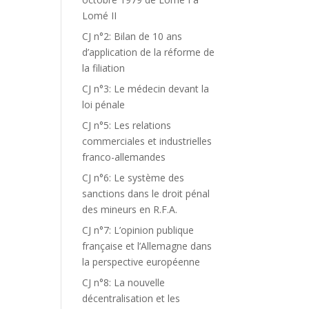
Lomé II
CJ n°2: Bilan de 10 ans
d’application de la réforme de
la filiation
CJ n°3: Le médecin devant la
loi pénale
CJ n°5: Les relations
commerciales et industrielles
franco-allemandes
CJ n°6: Le système des
sanctions dans le droit pénal
des mineurs en R.F.A.
CJ n°7: L’opinion publique
française et l’Allemagne dans
la perspective européenne
CJ n°8: La nouvelle
décentralisation et les