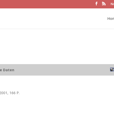
No
Ho
he Daten
001, 166 P.