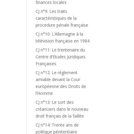
finances locales
CJ n°9: Les traits
caractéristiques de la
procedure pénale française
CJ n°10: L’Allemagne à la
télévision française en 1984
CJ n°11: Le trentenaire du
Centre d’Etudes Juridiques
Françaises
CJ n°12: Le règlement
amiable devant la Cour
européenne des Droits de
l’Homme
CJ n°13: Le sort des
créanciers dans le nouveau
droit français de la faillite
CJ n°14: Trente ans de
politique pénitentiaire