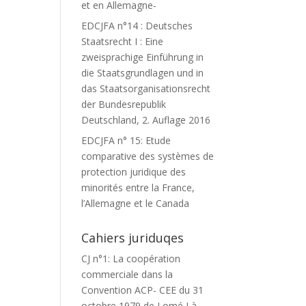
et en Allemagne-
EDCJFA n°14 : Deutsches
Staatsrecht I : Eine
zweisprachige Einführung in
die Staatsgrundlagen und in
das Staatsorganisationsrecht
der Bundesrepublik
Deutschland, 2. Auflage 2016
EDCJFA n° 15: Etude
comparative des systèmes de
protection juridique des
minorités entre la France,
l’Allemagne et le Canada
Cahiers juriduqes
CJ n°1: La coopération
commerciale dans la
Convention ACP- CEE du 31
octobre 1979 de Lomé I à