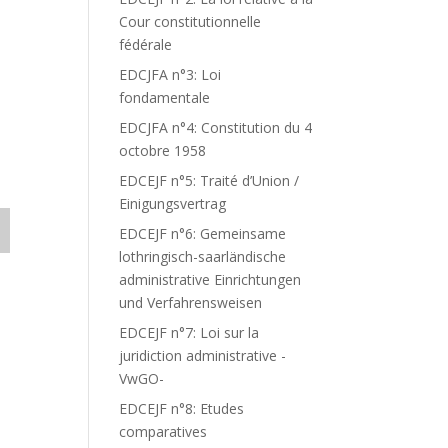
Cour constitutionnelle
fédérale
EDCJFA n°3: Loi
fondamentale
EDCJFA n°4: Constitution du 4
octobre 1958
EDCEJF n°5: Traité d’Union /
Einigungsvertrag
EDCEJF n°6: Gemeinsame
lothringisch-saarländische
administrative Einrichtungen
und Verfahrensweisen
EDCEJF n°7: Loi sur la
juridiction administrative -
VwGO-
EDCEJF n°8: Etudes
comparatives