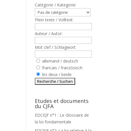
Catègorie / Kategorie:
Plein texte / Volltext:
Auteur / Autor:
,
Mot clef / Schlagwort:
allemand / deutsch
francais / französisch
les deux / beide
Etudes et documents
du CJFA
EDCEJF n°1 : Le Glossaire de
la loi fondamentale
EDCEJF n°2: La loi relative à la