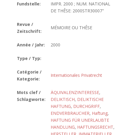
Fundstelle:
IMPR. 2000 ; NUM. NATIONAL
DE THÊSE: 2000STR30007"
Revue /
MÉMOIRE OU THÊSE
Zeitschrift:
Année / Jahr:
2000
Type / Typ:
Catégorie /
Internationales Privatrecht
Kategorie:
Mots clef /
ÄQUIVALENZINTERESSE
,
Schlagworte:
DELIKTISCH
,
DELIKTISCHE
HAFTUNG
,
DURCHGRIFF
,
ENDVERBRAUCHER
,
Haftung
,
HAFTUNG FÜR UNERLAUBTE
HANDLUNG
,
HAFTUNGSRECHT
,
HERSTELLER
,
IMMATERIELLER