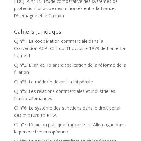
EDCJFA n° 15: Etude comparative des systèmes de
protection juridique des minorités entre la France,
l’Allemagne et le Canada
Cahiers juriduqes
CJ n°1: La coopération commerciale dans la
Convention ACP- CEE du 31 octobre 1979 de Lomé I à
Lomé II
CJ n°2: Bilan de 10 ans d’application de la réforme de la
filiation
CJ n°3: Le médecin devant la loi pénale
CJ n°5: Les relations commerciales et industrielles
franco-allemandes
CJ n°6: Le système des sanctions dans le droit pénal
des mineurs en R.F.A.
CJ n°7: L’opinion publique française et l’Allemagne dans
la perspective européenne