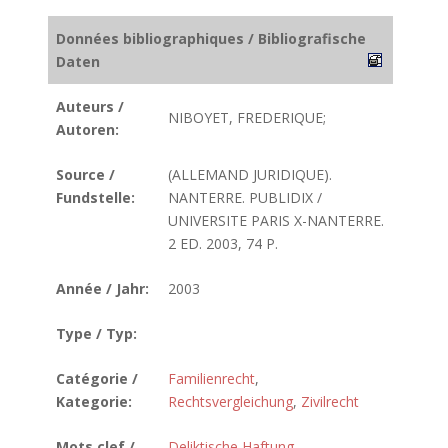
Données bibliographiques / Bibliografische
Daten
Auteurs /
NIBOYET, FREDERIQUE;
Autoren:
Source /
(ALLEMAND JURIDIQUE).
Fundstelle:
NANTERRE. PUBLIDIX /
UNIVERSITE PARIS X-NANTERRE.
2 ED. 2003, 74 P.
Année / Jahr:
2003
Type / Typ:
Catégorie /
Familienrecht
,
Kategorie:
Rechtsvergleichung
,
Zivilrecht
Mots clef /
Deliktische Haftung
,