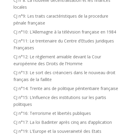
CJ n°8: La nouvelle décentralisation et les finances
locales
CJ n°9: Les traits caractéristiques de la procedure
pénale française
CJ n°10: L’Allemagne à la télévision française en 1984
CJ n°11: Le trentenaire du Centre d’Etudes Juridiques
Françaises
CJ n°12: Le règlement amiable devant la Cour
européenne des Droits de l’Homme
CJ n°13: Le sort des créanciers dans le nouveau droit
français de la faillite
CJ n°14: Trente ans de politique pénitentiaire française
CJ n°15: L’influence des institutions sur les partis
politiques
CJ n°16: Terrorisme et libertés publiques
CJ n°17: La loi Badinter après cinq ans d’application
CJ n°19: L’Europe et la souveraineté des Etats