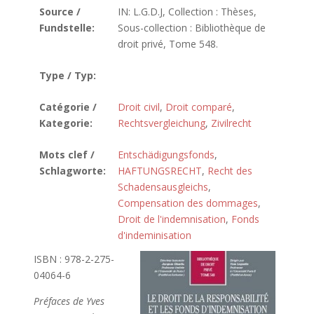
Source /
IN: L.G.D.J, Collection : Thèses,
Fundstelle:
Sous-collection : Bibliothèque de
droit privé, Tome 548.
Type / Typ:
Catégorie /
Droit civil
,
Droit comparé
,
Kategorie:
Rechtsvergleichung
,
Zivilrecht
Mots clef /
Entschädigungsfonds
,
Schlagworte:
HAFTUNGSRECHT
,
Recht des
Schadensausgleichs
,
Compensation des dommages
,
Droit de l'indemnisation
,
Fonds
d'indeminisation
ISBN : 978-2-275-
04064-6
Préfaces de Yves