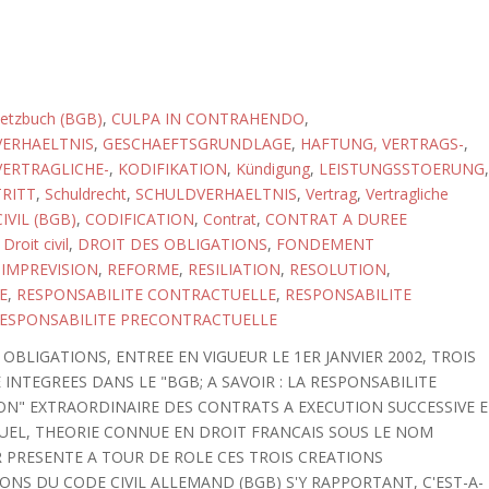
setzbuch (BGB)
,
CULPA IN CONTRAHENDO
,
ERHAELTNIS
,
GESCHAEFTSGRUNDLAGE
,
HAFTUNG, VERTRAGS-
,
ERTRAGLICHE-
,
KODIFIKATION
,
Kündigung
,
LEISTUNGSSTOERUNG
,
RITT
,
Schuldrecht
,
SCHULDVERHAELTNIS
,
Vertrag
,
Vertragliche
IVIL (BGB)
,
CODIFICATION
,
Contrat
,
CONTRAT A DUREE
,
Droit civil
,
DROIT DES OBLIGATIONS
,
FONDEMENT
,
IMPREVISION
,
REFORME
,
RESILIATION
,
RESOLUTION
,
E
,
RESPONSABILITE CONTRACTUELLE
,
RESPONSABILITE
ESPONSABILITE PRECONTRACTUELLE
BLIGATIONS, ENTREE EN VIGUEUR LE 1ER JANVIER 2002, TROIS
INTEGREES DANS LE "BGB; A SAVOIR : LA RESPONSABILITE
ION" EXTRAORDINAIRE DES CONTRATS A EXECUTION SUCCESSIVE 
EL, THEORIE CONNUE EN DROIT FRANCAIS SOUS LE NOM
UR PRESENTE A TOUR DE ROLE CES TROIS CREATIONS
ONS DU CODE CIVIL ALLEMAND (BGB) S'Y RAPPORTANT, C'EST-A-