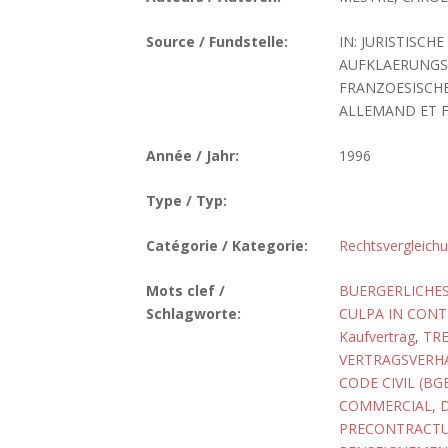
Source / Fundstelle:
IN: JURISTISCH
AUFKLAERUNGS
FRANZOESISCHE
ALLEMAND ET FR
Année / Jahr:
1996
Type / Typ:
Catégorie / Kategorie:
Rechtsvergleich
Mots clef /
BUERGERLICHES
Schlagworte:
CULPA IN CON
Kaufvertrag
,
TR
VERTRAGSVER
CODE CIVIL (BG
COMMERCIAL
,
PRECONTRACTU