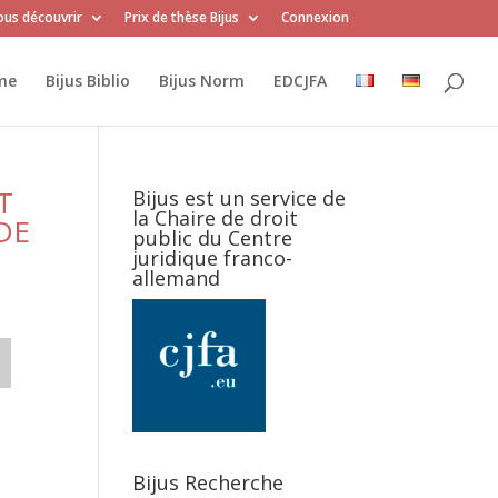
us découvrir
Prix de thèse Bijus
Connexion
me
Bijus Biblio
Bijus Norm
EDCJFA
T
Bijus est un service de
la Chaire de droit
DE
public du Centre
juridique franco-
allemand
Bijus Recherche