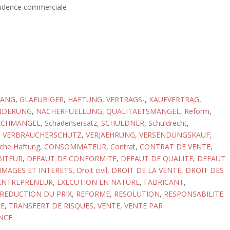
rudence commerciale
GANG
,
GLAEUBIGER
,
HAFTUNG, VERTRAGS-
,
KAUFVERTRAG
,
NDERUNG
,
NACHERFUELLUNG
,
QUALITAETSMANGEL
,
Reform
,
ACHMANGEL
,
Schadensersatz
,
SCHULDNER
,
Schuldrecht
,
,
VERBRAUCHERSCHUTZ
,
VERJAEHRUNG
,
VERSENDUNGSKAUF
,
iche Haftung
,
CONSOMMATEUR
,
Contrat
,
CONTRAT DE VENTE
,
BITEUR
,
DEFAUT DE CONFORMITE
,
DEFAUT DE QUALITE
,
DEFAUT
MAGES ET INTERETS
,
Droit civil
,
DROIT DE LA VENTE
,
DROIT DES
ENTREPRENEUR
,
EXECUTION EN NATURE
,
FABRICANT
,
REDUCTION DU PRIX
,
REFORME
,
RESOLUTION
,
RESPONSABILITE
E
,
TRANSFERT DE RISQUES
,
VENTE
,
VENTE PAR
NCE