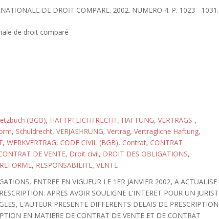
RNATIONALE DE DROIT COMPARE. 2002. NUMERO 4. P. 1023 - 1031.
nale de droit comparé
setzbuch (BGB)
,
HAFTPFLICHTRECHT
,
HAFTUNG, VERTRAGS-
,
orm
,
Schuldrecht
,
VERJAEHRUNG
,
Vertrag
,
Vertragliche Haftung
,
T
,
WERKVERTRAG
,
CODE CIVIL (BGB)
,
Contrat
,
CONTRAT
CONTRAT DE VENTE
,
Droit civil
,
DROIT DES OBLIGATIONS
,
REFORME
,
RESPONSABILITE
,
VENTE
TIONS, ENTREE EN VIGUEUR LE 1ER JANVIER 2002, A ACTUALISE
RESCRIPTION. APRES AVOIR SOULIGNE L'INTERET POUR UN JURIST
GLES, L'AUTEUR PRESENTE DIFFERENTS DELAIS DE PRESCRIPTION
IPTION EN MATIERE DE CONTRAT DE VENTE ET DE CONTRAT