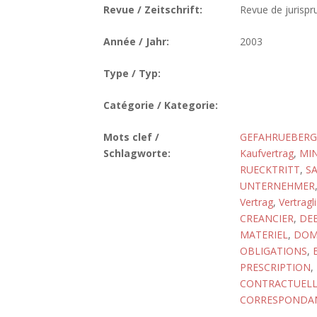
Revue / Zeitschrift:
Revue de jurisp
Année / Jahr:
2003
Type / Typ:
Catégorie / Kategorie:
Mots clef /
GEFAHRUEBER
Schlagworte:
Kaufvertrag
,
MI
RUECKTRITT
,
S
UNTERNEHMER
Vertrag
,
Vertragl
CREANCIER
,
DE
MATERIEL
,
DOM
OBLIGATIONS
,
PRESCRIPTION
,
CONTRACTUELL
CORRESPONDA