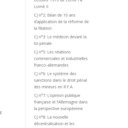
Lomé II
CJ n°2: Bilan de 10 ans
d’application de la réforme de
la filiation
CJ n°3: Le médecin devant la
loi pénale
CJ n°5: Les relations
commerciales et industrielles
franco-allemandes
CJ n°6: Le système des
sanctions dans le droit pénal
des mineurs en R.F.A.
CJ n°7: L’opinion publique
française et l’Allemagne dans
la perspective européenne
E
CJ n°8: La nouvelle
décentralisation et les