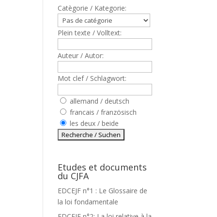
Catègorie / Kategorie:
Plein texte / Volltext:
Auteur / Autor:
Mot clef / Schlagwort:
allemand / deutsch
francais / französisch
les deux / beide
Etudes et documents
du CJFA
EDCEJF n°1 : Le Glossaire de
la loi fondamentale
EDCEJF n°2: La loi relative à la