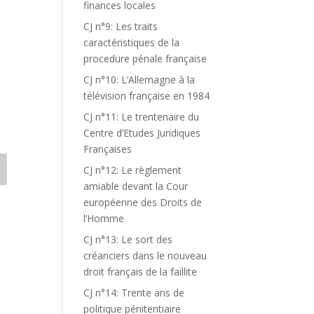
finances locales
CJ n°9: Les traits
caractéristiques de la
procedure pénale française
CJ n°10: L’Allemagne à la
télévision française en 1984
CJ n°11: Le trentenaire du
Centre d’Etudes Juridiques
Françaises
CJ n°12: Le règlement
amiable devant la Cour
européenne des Droits de
l’Homme
CJ n°13: Le sort des
créanciers dans le nouveau
droit français de la faillite
CJ n°14: Trente ans de
politique pénitentiaire