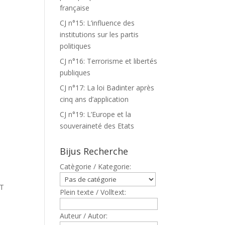
française
CJ n°15: L’influence des
institutions sur les partis
politiques
CJ n°16: Terrorisme et libertés
publiques
CJ n°17: La loi Badinter après
cinq ans d’application
CJ n°19: L’Europe et la
souveraineté des Etats
Bijus Recherche
Catègorie / Kategorie:
ET
Plein texte / Volltext:
Auteur / Autor: