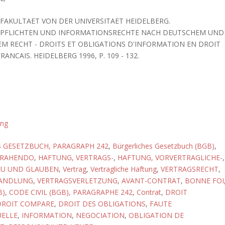
E FAKULTAET VON DER UNIVERSITAET HEIDELBERG.
PFLICHTEN UND INFORMATIONSRECHTE NACH DEUTSCHEM UND
M RECHT - DROITS ET OBLIGATIONS D'INFORMATION EN DROIT
ANCAIS. HEIDELBERG 1996, P. 109 - 132.
ung
 GESETZBUCH, PARAGRAPH 242
,
Bürgerliches Gesetzbuch (BGB)
,
TRAHENDO
,
HAFTUNG, VERTRAGS-
,
HAFTUNG, VORVERTRAGLICHE-
,
EU UND GLAUBEN
,
Vertrag
,
Vertragliche Haftung
,
VERTRAGSRECHT
,
HANDLUNG
,
VERTRAGSVERLETZUNG
,
AVANT-CONTRAT
,
BONNE FOI
B)
,
CODE CIVIL (BGB), PARAGRAPHE 242
,
Contrat
,
DROIT
DROIT COMPARE
,
DROIT DES OBLIGATIONS
,
FAUTE
ELLE
,
INFORMATION
,
NEGOCIATION
,
OBLIGATION DE