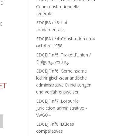
LE
Cour constitutionnelle
fédérale
EDCJFA n°3: Loi
DE
fondamentale
EDCJFA n°4: Constitution du 4
octobre 1958
EDCEJF n°5: Traité d’Union /
Einigungsvertrag
EDCEJF n°6: Gemeinsame
lothringisch-saarländische
ET
administrative Einrichtungen
und Verfahrensweisen
EDCEJF n°7: Loi sur la
juridiction administrative -
VwGO-
EDCEJF n°8: Etudes
comparatives