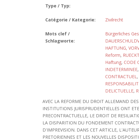
Type / Typ:
Catégorie / Kategorie:
Zivilrecht
Mots clef /
Bürgerliches Ge
Schlagworte:
DAUERSCHULDV
HAFTUNG, VORV
Reform
,
RUECKT
Haftung
,
CODE C
INDETERMINEE
CONTRACTUEL
RESPONSABILIT
DELICTUELLE
,
R
AVEC LA REFORME DU DROIT ALLEMAND DES O
INSTITUTIONS JURISPRUDENTIELLES ONT ETE 
PRECONTRACTUELLE, LE DROIT DE RESILIAT
LA DISPARITION DU FONDEMENT CONTRACTU
D'IMPREVISION. DANS CET ARTICLE, L'AUTE
PRETORIENNES ET LES NOUVELLES DISPOSITI