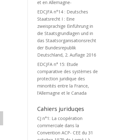
et en Allemagne-
EDCJFA n°14 : Deutsches
Staatsrecht I : Eine
zweisprachige Einführung in
die Staatsgrundlagen und in
das Staatsorganisationsrecht
der Bundesrepublik
Deutschland, 2. Auflage 2016
EDCJFA n° 15: Etude
comparative des systèmes de
protection juridique des
minorités entre la France,
l’Allemagne et le Canada
Cahiers juriduqes
CJ n°1: La coopération
commerciale dans la
Convention ACP- CEE du 31
octobre 1979 de Lomé I à