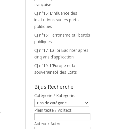
française
CJ n°15: L’influence des
institutions sur les partis
politiques
CJ n°16: Terrorisme et libertés
publiques
CJ n°17: La loi Badinter après
cinq ans d’application
CJ n°19: L’Europe et la
souveraineté des Etats
Bijus Recherche
Catègorie / Kategorie:
Plein texte / Volltext:
R
Auteur / Autor: