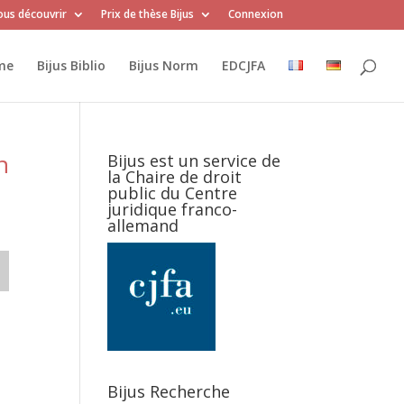
us découvrir
Prix de thèse Bijus
Connexion
me
Bijus Biblio
Bijus Norm
EDCJFA
n
Bijus est un service de
la Chaire de droit
public du Centre
juridique franco-
allemand
Bijus Recherche