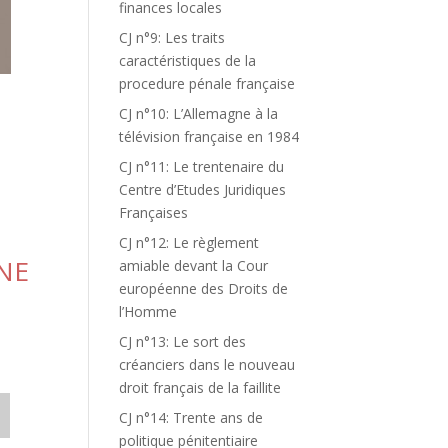
finances locales
CJ n°9: Les traits
caractéristiques de la
procedure pénale française
CJ n°10: L’Allemagne à la
télévision française en 1984
CJ n°11: Le trentenaire du
Centre d’Etudes Juridiques
Françaises
CJ n°12: Le règlement
RNE
amiable devant la Cour
européenne des Droits de
l’Homme
CJ n°13: Le sort des
créanciers dans le nouveau
droit français de la faillite
CJ n°14: Trente ans de
politique pénitentiaire