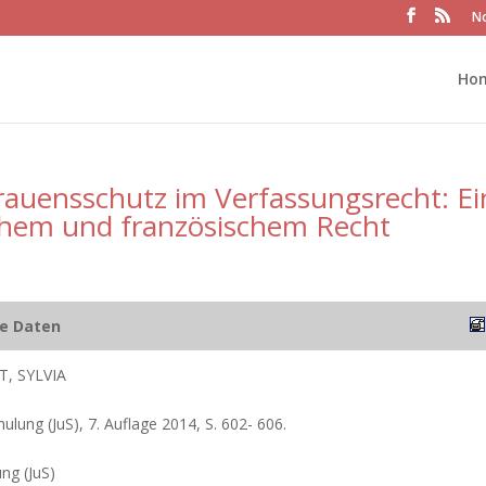
No
Ho
rauensschutz im Verfassungsrecht: Ei
chem und französischem Recht
he Daten
, SYLVIA
chulung (JuS), 7. Auflage 2014, S. 602- 606.
ung (JuS)