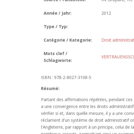
Année / Jahr:
2012
Type / Typ:
Catégorie / Kategorie:
Droit administrat
Mots clef /
VERTRAUENSSC
Schlagworte:
ISBN : 978-2-8027-3108-5
Résumé:
Partant des affirmations répétées, pendant ces d
a une convergence entre les droits administrati
vérifier si et, dans quelle mesure, il y a une con
réclament d'un système de droit administratif ori
l'Angleterre, par rapport à un principe, celui de 
nombreux aspects, permettant ainsi un examen 