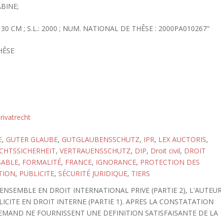
BINE;
) ; 30 CM ; S.L.: 2000 ; NUM. NATIONAL DE THÊSE : 2000PA010267"
HÊSE
rivatrecht
E
,
GUTER GLAUBE
,
GUTGLAUBENSSCHUTZ
,
IPR
,
LEX AUCTORIS
,
CHTSSICHERHEIT
,
VERTRAUENSSCHUTZ
,
DIP
,
Droit civil
,
DROIT
SABLE
,
FORMALITÉ
,
FRANCE
,
IGNORANCE
,
PROTECTION DES
TION
,
PUBLICITE
,
SÉCURITÉ JURIDIQUE
,
TIERS
NSEMBLE EN DROIT INTERNATIONAL PRIVE (PARTIE 2), L'AUTEU
ICITE EN DROIT INTERNE (PARTIE 1). APRES LA CONSTATATION
LLEMAND NE FOURNISSENT UNE DEFINITION SATISFAISANTE DE LA