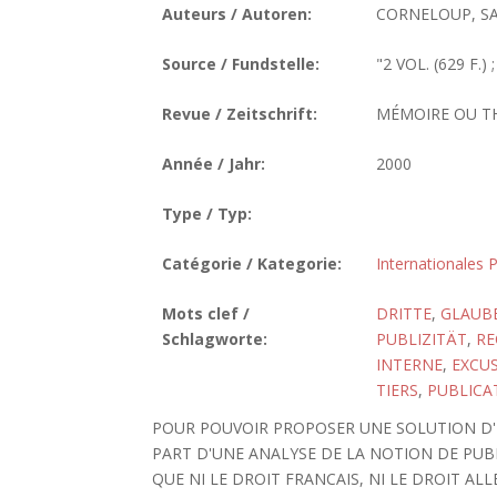
Auteurs / Autoren:
CORNELOUP, SA
Source / Fundstelle:
"2 VOL. (629 F.
Revue / Zeitschrift:
MÉMOIRE OU T
Année / Jahr:
2000
Type / Typ:
Catégorie / Kategorie:
Internationales P
Mots clef /
DRITTE
,
GLAUB
Schlagworte:
PUBLIZITÄT
,
RE
INTERNE
,
EXCU
TIERS
,
PUBLICA
POUR POUVOIR PROPOSER UNE SOLUTION D'E
PART D'UNE ANALYSE DE LA NOTION DE PUBL
QUE NI LE DROIT FRANCAIS, NI LE DROIT A