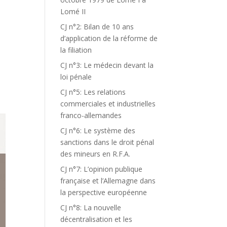
Lomé II
CJ n°2: Bilan de 10 ans
d’application de la réforme de
la filiation
CJ n°3: Le médecin devant la
loi pénale
CJ n°5: Les relations
commerciales et industrielles
franco-allemandes
CJ n°6: Le système des
sanctions dans le droit pénal
des mineurs en R.F.A.
CJ n°7: L’opinion publique
française et l’Allemagne dans
la perspective européenne
CJ n°8: La nouvelle
décentralisation et les