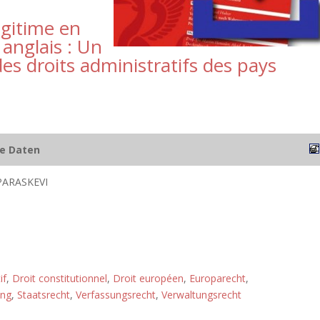
égitime en
 anglais : Un
s droits administratifs des pays
he Daten
ARASKEVI
if
,
Droit constitutionnel
,
Droit européen
,
Europarecht
,
ung
,
Staatsrecht
,
Verfassungsrecht
,
Verwaltungsrecht