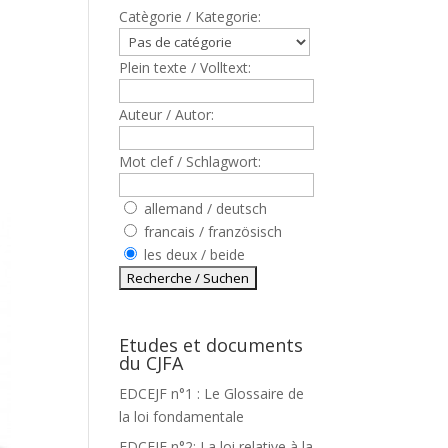
Catègorie / Kategorie:
Plein texte / Volltext:
Auteur / Autor:
Mot clef / Schlagwort:
allemand / deutsch
francais / französisch
les deux / beide
Etudes et documents
du CJFA
EDCEJF n°1 : Le Glossaire de
la loi fondamentale
EDCEJF n°2: La loi relative à la