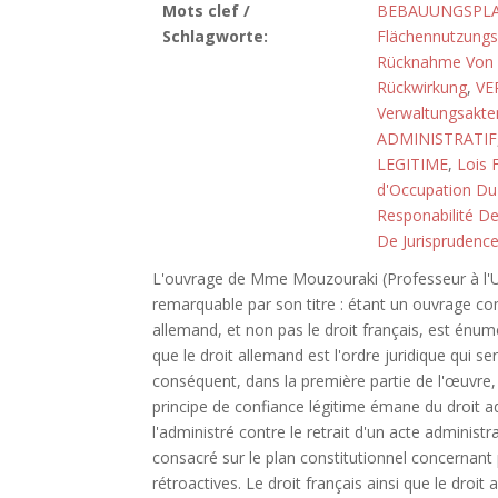
Mots clef /
BEBAUUNGSPL
Schlagworte:
Flächennutzungs
Rücknahme Von 
Rückwirkung
,
VE
Verwaltungsakte
ADMINISTRATIF
LEGITIME
,
Lois 
d'Occupation Du
Responabilité De 
De Jurisprudenc
L'ouvrage de Mme Mouzouraki (Professeur à l'Un
remarquable par son titre : étant un ouvrage com
allemand, et non pas le droit français, est énum
que le droit allemand est l'ordre juridique qui s
conséquent, dans la première partie de l'œuvre, su
principe de confiance légitime émane du droit a
l'administré contre le retrait d'un acte administrat
consacré sur le plan constitutionnel concernant 
rétroactives. Le droit français ainsi que le droi