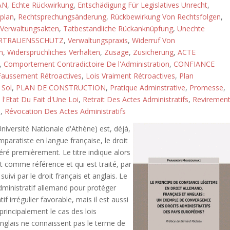
AN
,
Echte Rückwirkung
,
Entschädigung Für Legislatives Unrecht
,
plan
,
Rechtsprechungsänderung
,
Rückbewirkung Von Rechtsfolgen
,
Verwaltungsakten
,
Tatbestandliche Rückanknüpfung
,
Unechte
RTRAUENSSCHUTZ
,
Verwaltungspraxis
,
Widerruf Von
n
,
Widersprüchliches Verhalten
,
Zusage
,
Zusicherung
,
ACTE
,
Comportement Contradictoire De l'Administration
,
CONFIANCE
Faussement Rétroactives
,
Lois Vraiment Rétroactives
,
Plan
 Sol
,
PLAN DE CONSTRUCTION
,
Pratique Adminstrative
,
Promesse
,
l'Etat Du Fait d'Une Loi
,
Retrait Des Actes Administratifs
,
Reviremen
e
,
Révocation Des Actes Administratifs
iversité Nationale d'Athène) est, déjà,
paratiste en langue française, le droit
éré premièrement. Le titre indique alors
ert comme référence et qui est traité, par
ivi par le droit français et anglais. Le
dministratif allemand pour protéger
if irrégulier favorable, mais il est aussi
principalement le cas des lois
t anglais ne connaissent pas le terme de