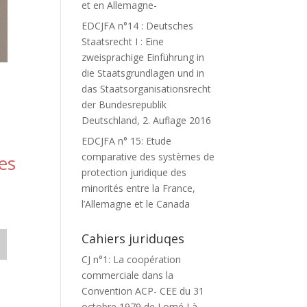
et en Allemagne-
EDCJFA n°14 : Deutsches
Staatsrecht I : Eine
zweisprachige Einführung in
die Staatsgrundlagen und in
das Staatsorganisationsrecht
der Bundesrepublik
Deutschland, 2. Auflage 2016
EDCJFA n° 15: Etude
comparative des systèmes de
es
protection juridique des
minorités entre la France,
l’Allemagne et le Canada
Cahiers juriduqes
CJ n°1: La coopération
commerciale dans la
Convention ACP- CEE du 31
octobre 1979 de Lomé I à