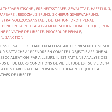
ALTHERAPEUTISCHE-
,
FREIHEITSSTRAFE
,
GEWALTTAT
,
HAEFTLING
,
RAFBARE-
,
RESOZIALISIERUNG
,
SICHERUNGSVERWAHRUNG
,
,
STRAFVOLLZUGSANSTALT
,
DETENTION
,
DROIT PENAL
,
 PENITENTIAIRE
,
ETABLISSEMENT SOCIO-THERAPEUTIQUE
,
PEINE
INE PRIVATIVE DE LIBERTE
,
PROCEDURE PENALE
,
ON
,
SANCTION
IONS PENALES EXISTANT EN ALLEMAGNE ET "PRESENTE UNE VUE
UR S'ATTACHE A" PRENDRE EN COMPTE L'OBJECTIF ASSIGNE AU
ESOCIALISATION. PAR AILLEURS, IL EST FAIT UNE ANALYSE DES
S ET DE LEURS CONDITIONS DE VIE. L'ETUDE EST SUIVIE DE 14
ULATION CARCERALE, AU PERSONNEL THERAPEUTIQUE ET A
TIVES DE LIBERTE.