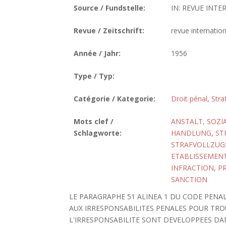
Source / Fundstelle:
IN: REVUE INTE
Revue / Zeitschrift:
revue internatio
Année / Jahr:
1956
Type / Typ:
Catégorie / Kategorie:
Droit pénal
,
Stra
Mots clef /
ANSTALT, SOZI
Schlagworte:
HANDLUNG, ST
STRAFVOLLZUG
ETABLISSEMENT
INFRACTION
,
P
SANCTION
LE PARAGRAPHE 51 ALINEA 1 DU CODE PENA
AUX IRRESPONSABILITES PENALES POUR TRO
L'IRRESPONSABILITE SONT DEVELOPPEES DAN