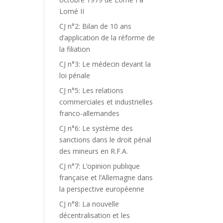
Lomé II
CJ n°2: Bilan de 10 ans
d’application de la réforme de
la filiation
CJ n°3: Le médecin devant la
loi pénale
CJ n°5: Les relations
commerciales et industrielles
franco-allemandes
CJ n°6: Le système des
sanctions dans le droit pénal
des mineurs en R.F.A.
CJ n°7: L’opinion publique
française et l’Allemagne dans
la perspective européenne
CJ n°8: La nouvelle
décentralisation et les