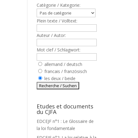
Catègorie / Kategorie:
Plein texte / Volltext:
Auteur / Autor:
Mot clef / Schlagwort:
allemand / deutsch
francais / französisch
les deux / beide
Etudes et documents
du CJFA
EDCEJF n°1 : Le Glossaire de
la loi fondamentale
EDCEJF n°2: La loi relative à la