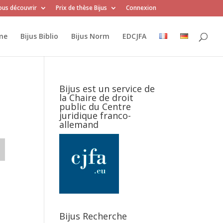
us découvrir
Prix de thèse Bijus
Connexion
me
Bijus Biblio
Bijus Norm
EDCJFA
Bijus est un service de
la Chaire de droit
public du Centre
juridique franco-
allemand
Bijus Recherche