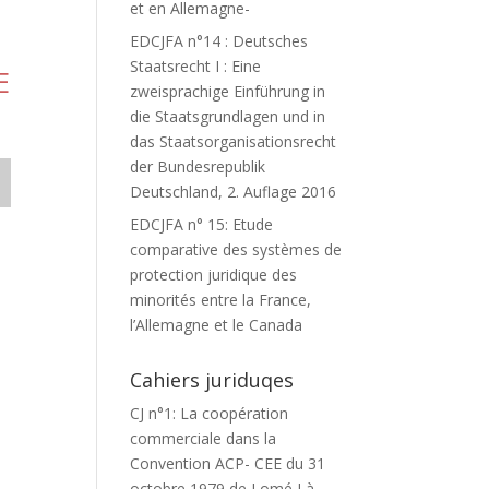
et en Allemagne-
EDCJFA n°14 : Deutsches
Staatsrecht I : Eine
E
zweisprachige Einführung in
die Staatsgrundlagen und in
das Staatsorganisationsrecht
der Bundesrepublik
Deutschland, 2. Auflage 2016
EDCJFA n° 15: Etude
comparative des systèmes de
protection juridique des
minorités entre la France,
l’Allemagne et le Canada
Cahiers juriduqes
CJ n°1: La coopération
commerciale dans la
Convention ACP- CEE du 31
octobre 1979 de Lomé I à