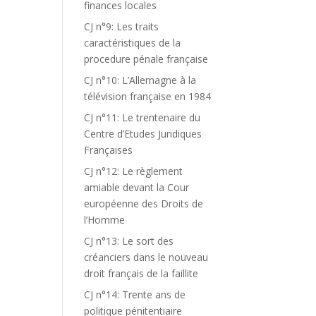
finances locales
CJ n°9: Les traits
caractéristiques de la
procedure pénale française
CJ n°10: L’Allemagne à la
télévision française en 1984
CJ n°11: Le trentenaire du
Centre d’Etudes Juridiques
Françaises
CJ n°12: Le règlement
amiable devant la Cour
européenne des Droits de
l’Homme
CJ n°13: Le sort des
créanciers dans le nouveau
droit français de la faillite
CJ n°14: Trente ans de
politique pénitentiaire