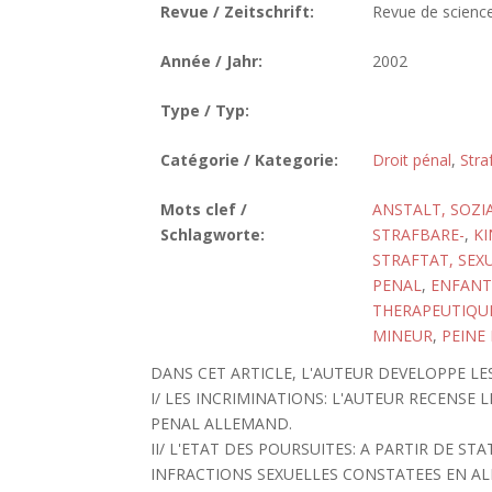
Revue / Zeitschrift:
Revue de science
Année / Jahr:
2002
Type / Typ:
Catégorie / Kategorie:
Droit pénal
,
Stra
Mots clef /
ANSTALT, SOZI
Schlagworte:
STRAFBARE-
,
K
STRAFTAT, SEX
PENAL
,
ENFANT
THERAPEUTIQU
MINEUR
,
PEINE
DANS CET ARTICLE, L'AUTEUR DEVELOPPE LE
I/ LES INCRIMINATIONS: L'AUTEUR RECENSE 
PENAL ALLEMAND.
II/ L'ETAT DES POURSUITES: A PARTIR DE S
INFRACTIONS SEXUELLES CONSTATEES EN AL