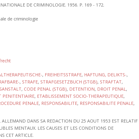
RNATIONALE DE CRIMINOLOGIE. 1956. P. 169 - 172.
nale de criminologie
frecht
ALTHERAPEUTISCHE-
,
FREIHEITSSTRAFE
,
HAFTUNG, DELIKTS-
,
RAFBARE-
,
STRAFE
,
STRAFGESETZBUCH (STGB)
,
STRAFTAT
,
SANSTALT
,
CODE PENAL (STGB)
,
DETENTION
,
DROIT PENAL
,
 PENITENTIAIRE
,
ETABLISSEMENT SOCIO-THERAPEUTIQUE
,
ROCEDURE PENALE
,
RESPONSABILITE
,
RESPONSABILITE PENALE
,
L ALLEMAND DANS SA REDACTION DU 25 AOUT 1953 EST RELATIF
UBLES MENTAUX. LES CAUSES ET LES CONDITIONS DE
S CET ARTICLE.