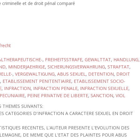
 criminelle et de droit pénal comparé
frecht
ALTHERAPEUTISCHE-
,
FREIHEITSSTRAFE
,
GEWALTTAT
,
HANDLUNG,
IND
,
MINDERJAEHRIGE
,
SICHERUNGSVERWAHRUNG
,
STRAFTAT
,
UELLE-
,
VERGEWALTIGUNG
,
ABUS SEXUEL
,
DETENTION
,
DROIT
,
ETABLISSEMENT PENITENTIAIRE
,
ETABLISSEMENT SOCIO-
E
,
INFRACTION
,
INFRACTION PENALE
,
INFRACTION SEXUELLE
,
 PECUNIAIRE
,
PEINE PRIVATIVE DE LIBERTE
,
SANCTION
,
VIOL
S THEMES SUIVANTS:
LES CATEGORIES D'INFRACTION A CARACTERE SEXUEL EN DROIT
TATISTIQUES RECENTES, L'AUTEUR PRESENTE L'EVOLUTION DES
LEMAGNE, DE MEME QUE L'ETAT DES PLAINTES POUR ABUS