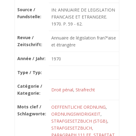
Source /
IN: ANNUAIRE DE LEGISLATION
Fundstelle:
FRANCAISE ET ETRANGERE.
1970. P. 59 - 62.
Revue /
Annuaire de législation fran?ºaise
Zeitschrift:
et étrangère
Année / Jahr:
1970
Type / Typ:
Catégorie /
Droit pénal
,
Strafrecht
Kategorie:
Mots clef /
OEFFENTLICHE ORDNUNG
,
Schlagworte:
ORDNUNGSWIDRIGKEIT
,
STRAFGESETZBUCH (STGB)
,
STRAFGESETZBUCH,
PARAGRAPH 111 FF
,
STRAFTAT
,