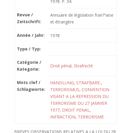
1978. P. 34.
Revue /
Annuaire de législation fran?ºaise
Zeitschrift:
et étrangère
Année / Jahr:
1978
Type / Typ:
Catégorie /
Droit pénal
,
Strafrecht
Kategorie:
Mots clef /
HANDLUNG, STRAFBARE-
,
Schlagworte:
TERRORISMUS
,
CONVENTION
VISANT A LA REPRESSION DU
TERRORISME DU 27 JAMVIER
1977
,
DROIT PENAL
,
INFRACTION
,
TERRORISME
BREVES OBSERVATIONS RELATIVES A LA LOI DU 28