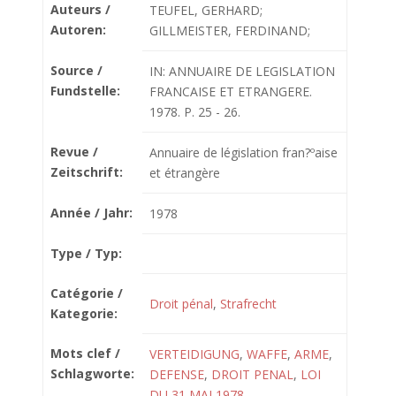
Auteurs /
TEUFEL, GERHARD;
Autoren:
GILLMEISTER, FERDINAND;
Source /
IN: ANNUAIRE DE LEGISLATION
Fundstelle:
FRANCAISE ET ETRANGERE.
1978. P. 25 - 26.
Revue /
Annuaire de législation fran?ºaise
Zeitschrift:
et étrangère
Année / Jahr:
1978
Type / Typ:
Catégorie /
Droit pénal
,
Strafrecht
Kategorie:
Mots clef /
VERTEIDIGUNG
,
WAFFE
,
ARME
,
Schlagworte:
DEFENSE
,
DROIT PENAL
,
LOI
DU 31 MAI 1978