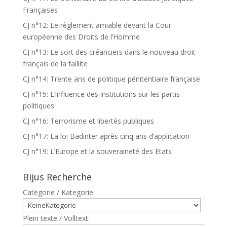
Françaises
CJ n°12: Le règlement amiable devant la Cour
européenne des Droits de l’Homme
CJ n°13: Le sort des créanciers dans le nouveau droit
français de la faillite
CJ n°14: Trente ans de politique pénitentiaire française
CJ n°15: L’influence des institutions sur les partis
politiques
CJ n°16: Terrorisme et libertés publiques
CJ n°17: La loi Badinter après cinq ans d’application
CJ n°19: L’Europe et la souveraineté des Etats
Bijus Recherche
Catègorie / Kategorie:
Plein texte / Volltext: