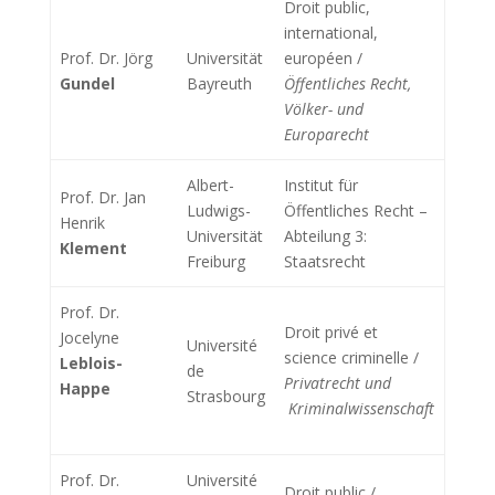
Droit public,
international,
Prof. Dr. Jörg
Universität
européen /
Gundel
Bayreuth
Öffentliches Recht,
Völker- und
Europarecht
Albert-
Institut für
Prof. Dr. Jan
Ludwigs-
Öffentliches Recht –
Henrik
Universität
Abteilung 3:
Klement
Freiburg
Staatsrecht
Prof. Dr.
Droit privé et
Jocelyne
Université
science criminelle /
Leblois-
de
Privatrecht und
Happe
Strasbourg
Kriminalwissenschaft
Prof. Dr.
Université
Droit public /