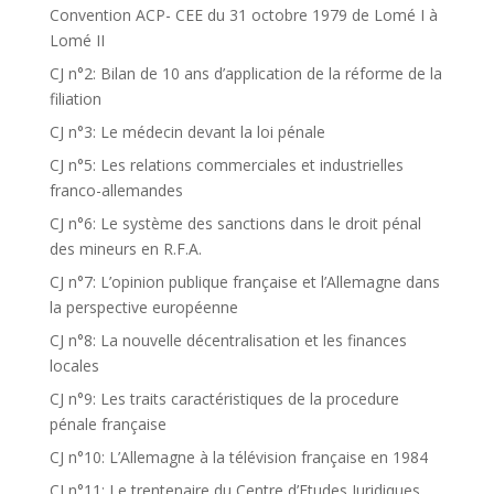
Convention ACP- CEE du 31 octobre 1979 de Lomé I à
Lomé II
CJ n°2: Bilan de 10 ans d’application de la réforme de la
filiation
CJ n°3: Le médecin devant la loi pénale
CJ n°5: Les relations commerciales et industrielles
franco-allemandes
CJ n°6: Le système des sanctions dans le droit pénal
des mineurs en R.F.A.
CJ n°7: L’opinion publique française et l’Allemagne dans
la perspective européenne
CJ n°8: La nouvelle décentralisation et les finances
locales
CJ n°9: Les traits caractéristiques de la procedure
pénale française
CJ n°10: L’Allemagne à la télévision française en 1984
CJ n°11: Le trentenaire du Centre d’Etudes Juridiques