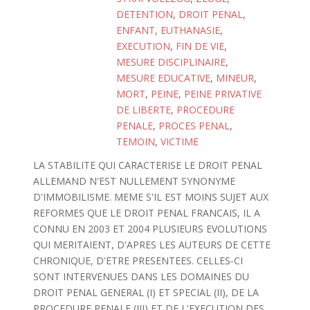
DETENTION
,
DROIT PENAL
,
ENFANT
,
EUTHANASIE
,
EXECUTION
,
FIN DE VIE
,
MESURE DISCIPLINAIRE
,
MESURE EDUCATIVE
,
MINEUR
,
MORT
,
PEINE
,
PEINE PRIVATIVE
DE LIBERTE
,
PROCEDURE
PENALE
,
PROCES PENAL
,
TEMOIN
,
VICTIME
LA STABILITE QUI CARACTERISE LE DROIT PENAL
ALLEMAND N'EST NULLEMENT SYNONYME
D'IMMOBILISME. MEME S'IL EST MOINS SUJET AUX
REFORMES QUE LE DROIT PENAL FRANCAIS, IL A
CONNU EN 2003 ET 2004 PLUSIEURS EVOLUTIONS
QUI MERITAIENT, D'APRES LES AUTEURS DE CETTE
CHRONIQUE, D'ETRE PRESENTEES. CELLES-CI
SONT INTERVENUES DANS LES DOMAINES DU
DROIT PENAL GENERAL (I) ET SPECIAL (II), DE LA
PROCEDURE PENALE (III) ET DE L'EXECUTION DES